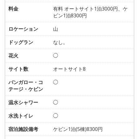
料金
有料 オートサイト1泊3000円、ケ
ビン1泊8300円
ロケーション
山
ドッグラン
なし。
花火
◯
サイト数
オートサイト8
バンガロー・コ
◯
テージ・ケビン
温水シャワー
◯
水洗トイレ
◯
宿泊施設備考
ケビン1泊(5棟)8300円