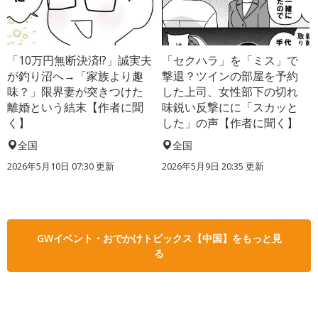
「10万円無断決済!?」誠実夫
「セクハラ」を「ミス」で
が釣り沼へ→「家族より趣
撃退？ツインの部屋を予約
味？」限界妻が突きつけた
した上司、女性部下の切れ
離婚という結末【作者に聞
味鋭い反撃にに「スカッと
く】
した」の声【作者に聞く】
全国
全国
2026年5月10日 07:30 更新
2026年5月9日 20:35 更新
GWイベント・おでかけトピックス【中国】をもっと見
る