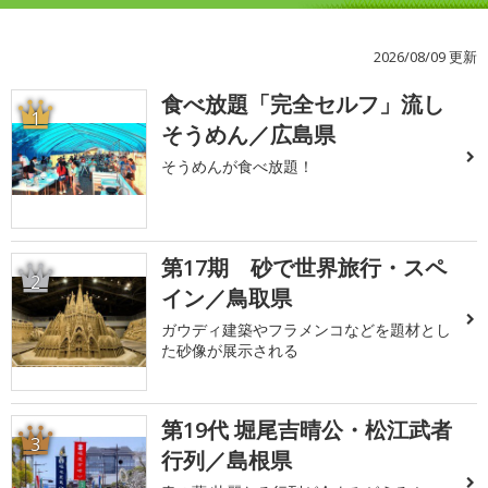
2026/08/09 更新
食べ放題「完全セルフ」流し
1
そうめん／広島県
そうめんが食べ放題！
第17期 砂で世界旅行・スペ
2
イン／鳥取県
ガウディ建築やフラメンコなどを題材とし
た砂像が展示される
第19代 堀尾吉晴公・松江武者
3
行列／島根県