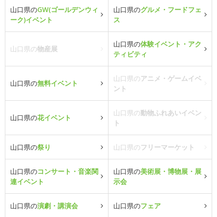
山口県の
GW(ゴールデンウィ
山口県の
グルメ・フードフェ
ーク)イベント
ス
山口県の
体験イベント・アク
山口県の
物産展
ティビティ
山口県の
アニメ・ゲームイベ
山口県の
無料イベント
ント
山口県の
動物ふれあいイベン
山口県の
花イベント
ト
山口県の
祭り
山口県の
フリーマーケット
山口県の
コンサート・音楽関
山口県の
美術展・博物展・展
連イベント
示会
山口県の
演劇・講演会
山口県の
フェア