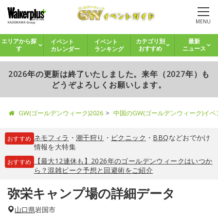
MENU
イベント
イベント
エリアから探
カテゴリ別
最新
カレンダー
ランキング
す
おすすめ
ニュース
2026年の更新は終了いたしました。来年（2027年）も
どうぞよろしくお願いします。
GW(ゴールデンウィーク)2026
中国のGW(ゴールデンウィーク)イ
ネモフィラ
・
潮干狩り
・
ピクニック
・
BBQ
などおでかけ
おすすめ
情報を大特集
【最大12連休も】2026年のゴールデンウィークはいつか
おすすめ
ら？混雑ピーク予想と回避術をご紹介
弥栄キャンプ場の詳細データ
山口県
岩国市