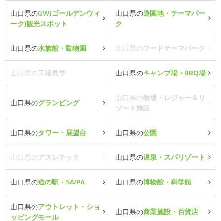
山口県の
GW(ゴールデンウィ
山口県の
遊園地・テーマパー
ーク)観光スポット
ク
山口県の
水族館・動物園
山口県の
フードテーマパーク
山口県の
工場見学
山口県の
キャンプ場・BBQ場
山口県の
牧場・レジャー＆リ
山口県の
グランピング
ゾート施設
山口県の
タワー・展望台
山口県の
公園
山口県の
アスレチック
山口県の
温泉・スパリゾート
山口県の
道の駅・SA/PA
山口県の
博物館・科学館
山口県の
アウトレット・ショ
山口県の
商業施設・百貨店
ッピングモール