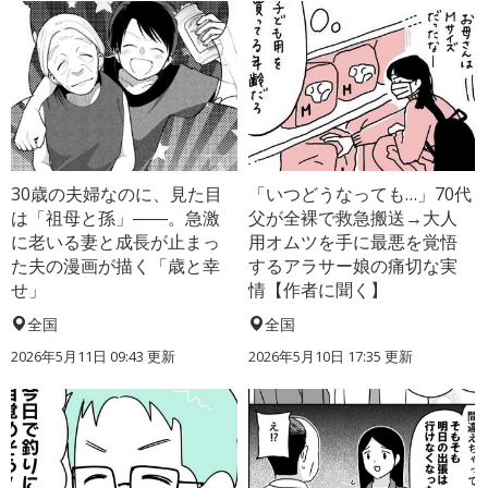
30歳の夫婦なのに、見た目
「いつどうなっても…」70代
は「祖母と孫」――。急激
父が全裸で救急搬送→大人
に老いる妻と成長が止まっ
用オムツを手に最悪を覚悟
た夫の漫画が描く「歳と幸
するアラサー娘の痛切な実
せ」
情【作者に聞く】
全国
全国
2026年5月11日 09:43 更新
2026年5月10日 17:35 更新