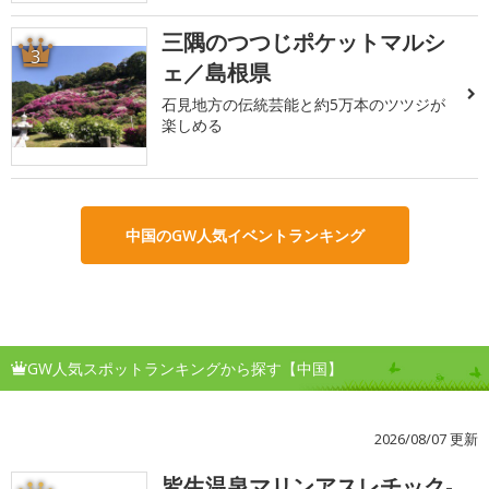
三隅のつつじポケットマルシ
3
ェ／島根県
石見地方の伝統芸能と約5万本のツツジが
楽しめる
中国のGW人気イベントランキング
GW人気スポットランキングから探す【中国】
2026/08/07 更新
皆生温泉マリンアスレチック-