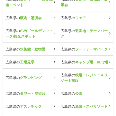
連イベント
示会
広島県の
演劇・講演会
広島県の
フェア
広島県の
GW(ゴールデンウィ
広島県の
遊園地・テーマパー
ーク)観光スポット
ク
広島県の
水族館・動物園
広島県の
フードテーマパーク
広島県の
工場見学
広島県の
キャンプ場・BBQ場
広島県の
牧場・レジャー＆リ
広島県の
グランピング
ゾート施設
広島県の
タワー・展望台
広島県の
公園
広島県の
アスレチック
広島県の
温泉・スパリゾート