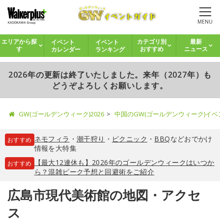
MENU
イベント
イベント
エリアから探
カテゴリ別
最新
カレンダー
ランキング
す
おすすめ
ニュース
2026年の更新は終了いたしました。来年（2027年）も
どうぞよろしくお願いします。
GW(ゴールデンウィーク)2026
中国のGW(ゴールデンウィーク)イ
ネモフィラ
・
潮干狩り
・
ピクニック
・
BBQ
などおでかけ
おすすめ
情報を大特集
【最大12連休も】2026年のゴールデンウィークはいつか
おすすめ
ら？混雑ピーク予想と回避術をご紹介
広島市現代美術館の地図・アクセ
ス