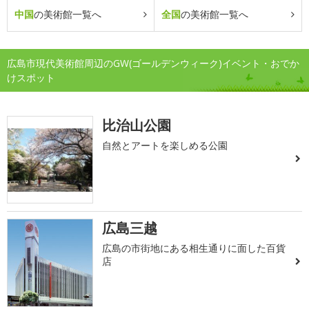
中国
の美術館一覧へ
全国
の美術館一覧へ
広島市現代美術館周辺のGW(ゴールデンウィーク)イベント・おでか
けスポット
比治山公園
自然とアートを楽しめる公園
広島三越
広島の市街地にある相生通りに面した百貨
店