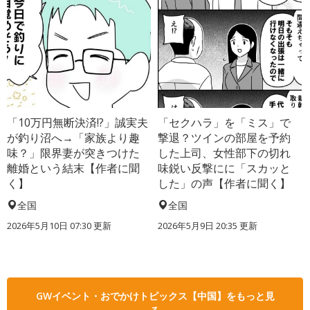
「10万円無断決済!?」誠実夫
「セクハラ」を「ミス」で
が釣り沼へ→「家族より趣
撃退？ツインの部屋を予約
味？」限界妻が突きつけた
した上司、女性部下の切れ
離婚という結末【作者に聞
味鋭い反撃にに「スカッと
く】
した」の声【作者に聞く】
全国
全国
2026年5月10日 07:30 更新
2026年5月9日 20:35 更新
GWイベント・おでかけトピックス【中国】をもっと見