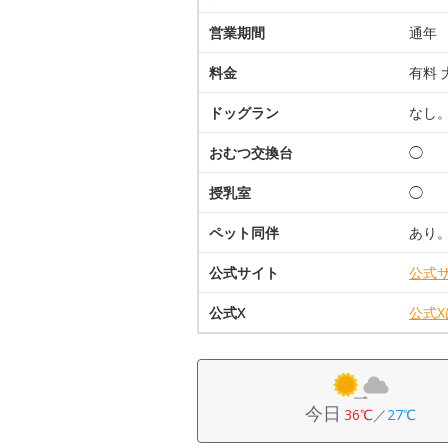
営業期間
通年
料金
有料 
ドッグラン
なし
おむつ交換台
◯
授乳室
◯
ペット同伴
あり
公式サイト
公式
公式X
公式
今日
36℃
／
27℃