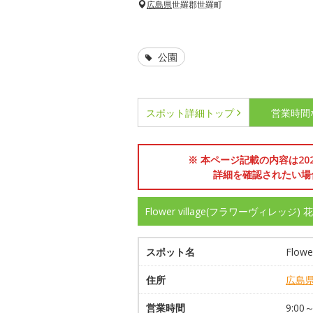
広島県
世羅郡世羅町
公園
スポット詳細
トップ
営業時間
※ 本ページ記載の内容は2
詳細を確認されたい場
Flower village(フラワーヴィレッ
スポット名
Flow
住所
広島
営業時間
9:00