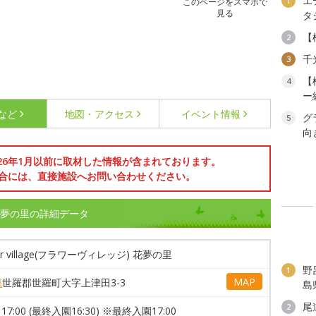
エ
1
このページをスマホで
見る
タ
【
2
千
3
【
4
ー
など
地図・アクセス
イベント情報
グ
5
向
026年1月以前に取材した情報が含まれております。
合には、直接施設へお問い合わせください。
ジ) 花夢の里の詳細データ
er village(フラワーヴィレッジ) 花夢の里
野
1
MAP
県
世羅郡世羅町大字上津田3-3
島
尾
2
～17:00 (最終入園16:30) ※最終入園17:00