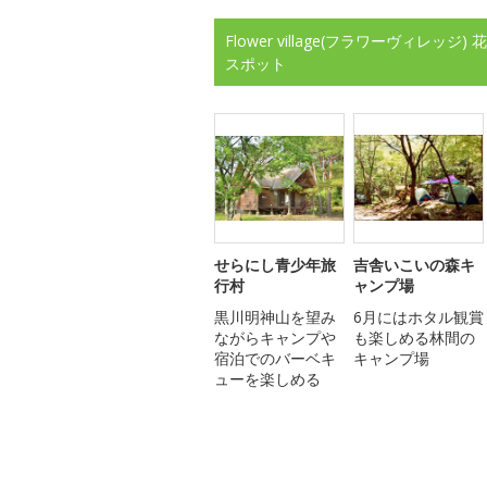
Flower village(フラワーヴィ
スポット
せらにし青少年旅
吉舎いこいの森キ
行村
ャンプ場
黒川明神山を望み
6月にはホタル観賞
ながらキャンプや
も楽しめる林間の
宿泊でのバーベキ
キャンプ場
ューを楽しめる