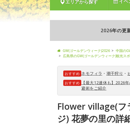
イベ
エリアから探す
2026年の
GW(ゴールデンウィーク)2026
中国のG
広島県のGW(ゴールデンウィーク)観光ス
ネモフィラ
・
潮干狩り
・
おすすめ
【最大12連休も】202
おすすめ
避術をご紹介
Flower villa
ジ) 花夢の里の詳