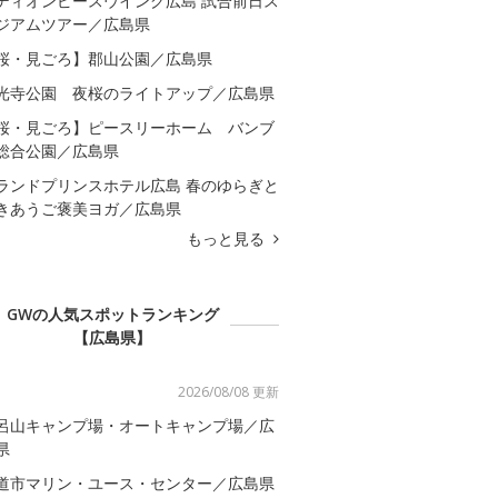
ディオンピースウイング広島 試合前日ス
ジアムツアー／広島県
桜・見ごろ】郡山公園／広島県
光寺公園 夜桜のライトアップ／広島県
桜・見ごろ】ピースリーホーム バンブ
総合公園／広島県
ランドプリンスホテル広島 春のゆらぎと
きあうご褒美ヨガ／広島県
もっと見る
GWの人気スポットランキング
【広島県】
2026/08/08 更新
呂山キャンプ場・オートキャンプ場／広
県
道市マリン・ユース・センター／広島県