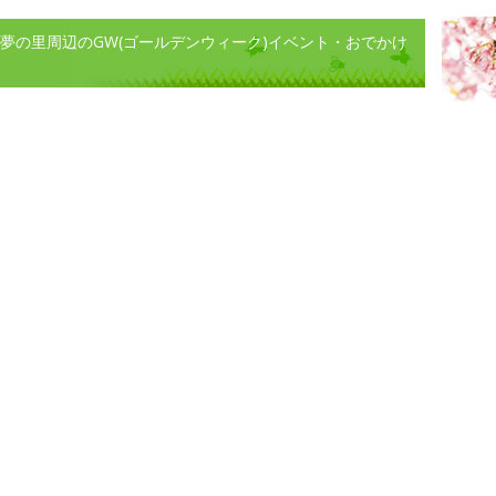
レッジ) 花夢の里周辺のGW(ゴールデンウィーク)イベント・おでかけ