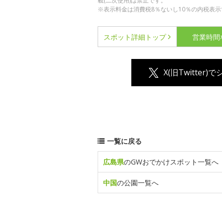
載(二次使用)は禁止です。
※表示料金は消費税8％ないし10％の内税表示
スポット詳細
トップ
営業時間
X(旧Twitter)
一覧に戻る
広島県
のGWおでかけスポット一覧へ
中国
の公園一覧へ