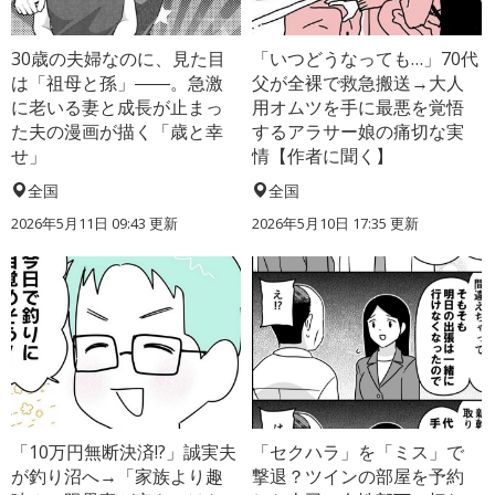
30歳の夫婦なのに、見た目
「いつどうなっても…」70代
は「祖母と孫」――。急激
父が全裸で救急搬送→大人
に老いる妻と成長が止まっ
用オムツを手に最悪を覚悟
た夫の漫画が描く「歳と幸
するアラサー娘の痛切な実
せ」
情【作者に聞く】
全国
全国
2026年5月11日 09:43 更新
2026年5月10日 17:35 更新
「10万円無断決済!?」誠実夫
「セクハラ」を「ミス」で
が釣り沼へ→「家族より趣
撃退？ツインの部屋を予約