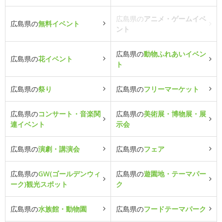
広島県の
アニメ・ゲームイベ
広島県の
無料イベント
ント
広島県の
動物ふれあいイベン
広島県の
花イベント
ト
広島県の
祭り
広島県の
フリーマーケット
広島県の
コンサート・音楽関
広島県の
美術展・博物展・展
連イベント
示会
広島県の
演劇・講演会
広島県の
フェア
広島県の
GW(ゴールデンウィ
広島県の
遊園地・テーマパー
ーク)観光スポット
ク
広島県の
水族館・動物園
広島県の
フードテーマパーク