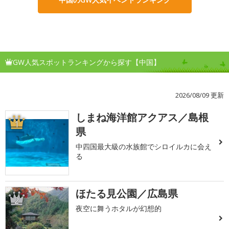
GW人気スポットランキングから探す【中国】
2026/08/09 更新
しまね海洋館アクアス／島根
1
県
中四国最大級の水族館でシロイルカに会え
る
ほたる見公園／広島県
2
夜空に舞うホタルが幻想的