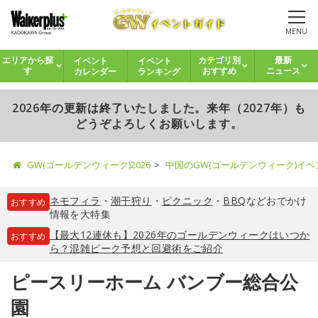
MENU
イベント
イベント
エリアから探
カテゴリ別
最新
カレンダー
ランキング
す
おすすめ
ニュース
2026年の更新は終了いたしました。来年（2027年）も
どうぞよろしくお願いします。
GW(ゴールデンウィーク)2026
中国のGW(ゴールデンウィーク)イ
ネモフィラ
・
潮干狩り
・
ピクニック
・
BBQ
などおでかけ
おすすめ
情報を大特集
【最大12連休も】2026年のゴールデンウィークはいつか
おすすめ
ら？混雑ピーク予想と回避術をご紹介
ピースリーホーム バンブー総合公
園