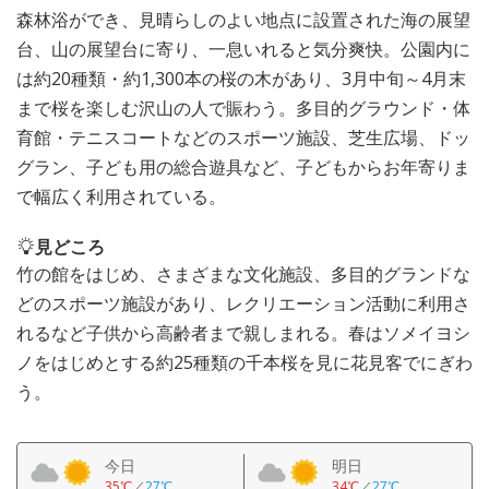
森林浴ができ、見晴らしのよい地点に設置された海の展望
台、山の展望台に寄り、一息いれると気分爽快。公園内に
は約20種類・約1,300本の桜の木があり、3月中旬～4月末
まで桜を楽しむ沢山の人で賑わう。多目的グラウンド・体
育館・テニスコートなどのスポーツ施設、芝生広場、ドッ
グラン、子ども用の総合遊具など、子どもからお年寄りま
で幅広く利用されている。
見どころ
竹の館をはじめ、さまざまな文化施設、多目的グランドな
どのスポーツ施設があり、レクリエーション活動に利用さ
れるなど子供から高齢者まで親しまれる。春はソメイヨシ
ノをはじめとする約25種類の千本桜を見に花見客でにぎわ
う。
今日
明日
35℃
／
27℃
34℃
／
27℃