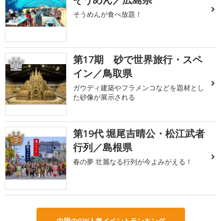
そうめんが食べ放題！
第17期 砂で世界旅行・スペ
2
イン／鳥取県
ガウディ建築やフラメンコなどを題材とし
た砂像が展示される
第19代 堀尾吉晴公・松江武者
3
行列／島根県
春の夢 壮麗なる行列が今よみがえる！
中国のGW人気イベントランキング