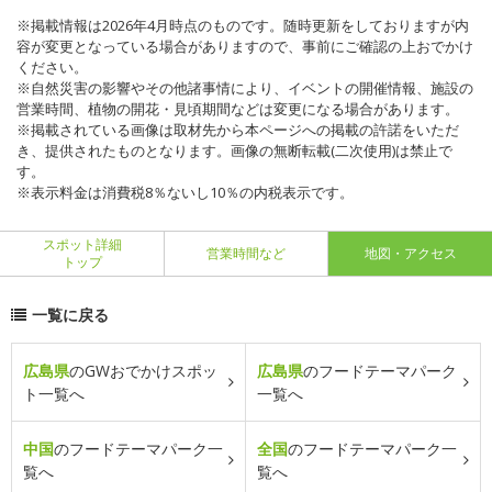
※掲載情報は2026年4月時点のものです。随時更新をしておりますが内
容が変更となっている場合がありますので、事前にご確認の上おでかけ
ください。
※自然災害の影響やその他諸事情により、イベントの開催情報、施設の
営業時間、植物の開花・見頃期間などは変更になる場合があります。
※掲載されている画像は取材先から本ページへの掲載の許諾をいただ
き、提供されたものとなります。画像の無断転載(二次使用)は禁止で
す。
※表示料金は消費税8％ないし10％の内税表示です。
スポット詳細
営業時間など
地図・アクセス
トップ
一覧に戻る
広島県
のGWおでかけスポッ
広島県
のフードテーマパーク
ト一覧へ
一覧へ
中国
のフードテーマパーク一
全国
のフードテーマパーク一
覧へ
覧へ