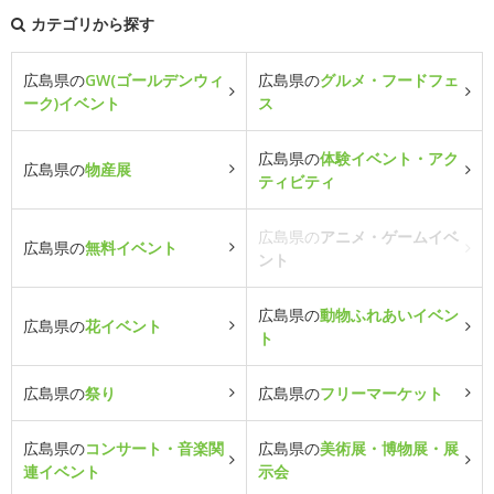
カテゴリから探す
広島県の
GW(ゴールデンウィ
広島県の
グルメ・フードフェ
ーク)イベント
ス
広島県の
体験イベント・アク
広島県の
物産展
ティビティ
広島県の
アニメ・ゲームイベ
広島県の
無料イベント
ント
広島県の
動物ふれあいイベン
広島県の
花イベント
ト
広島県の
祭り
広島県の
フリーマーケット
広島県の
コンサート・音楽関
広島県の
美術展・博物展・展
連イベント
示会