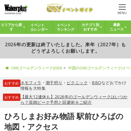
MENU
イベント
イベント
エリアから探
カテゴリ別
最新
カレンダー
ランキング
す
おすすめ
ニュース
2026年の更新は終了いたしました。来年（2027年）も
どうぞよろしくお願いします。
GW(ゴールデンウィーク)2026
中国のGW(ゴールデンウィーク)イ
ネモフィラ
・
潮干狩り
・
ピクニック
・
BBQ
などおでかけ
おすすめ
情報を大特集
【最大12連休も】2026年のゴールデンウィークはいつか
おすすめ
ら？混雑ピーク予想と回避術をご紹介
ひろしまお好み物語 駅前ひろばの
地図・アクセス