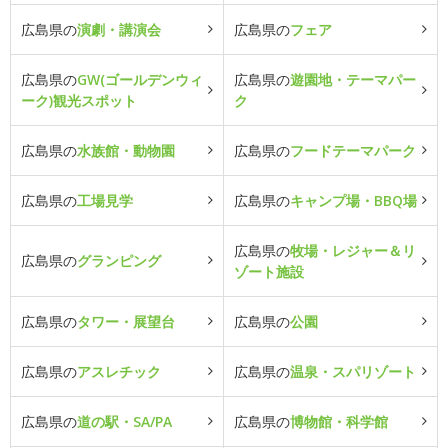
広島県の
演劇・講演会
広島県の
フェア
広島県の
GW(ゴールデンウィ
広島県の
遊園地・テーマパー
ーク)観光スポット
ク
広島県の
水族館・動物園
広島県の
フードテーマパーク
広島県の
工場見学
広島県の
キャンプ場・BBQ場
広島県の
牧場・レジャー＆リ
広島県の
グランピング
ゾート施設
広島県の
タワー・展望台
広島県の
公園
広島県の
アスレチック
広島県の
温泉・スパリゾート
広島県の
道の駅・SA/PA
広島県の
博物館・科学館