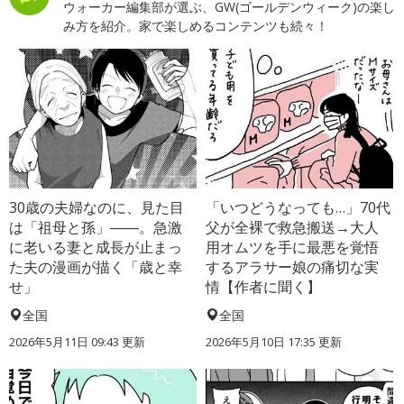
ウォーカー編集部が選ぶ、GW(ゴールデンウィーク)の楽し
み方を紹介。家で楽しめるコンテンツも続々！
30歳の夫婦なのに、見た目
「いつどうなっても…」70代
は「祖母と孫」――。急激
父が全裸で救急搬送→大人
に老いる妻と成長が止まっ
用オムツを手に最悪を覚悟
た夫の漫画が描く「歳と幸
するアラサー娘の痛切な実
せ」
情【作者に聞く】
全国
全国
2026年5月11日 09:43 更新
2026年5月10日 17:35 更新