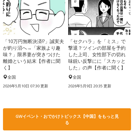
「10万円無断決済!?」誠実夫
「セクハラ」を「ミス」で
が釣り沼へ→「家族より趣
撃退？ツインの部屋を予約
味？」限界妻が突きつけた
した上司、女性部下の切れ
離婚という結末【作者に聞
味鋭い反撃にに「スカッと
く】
した」の声【作者に聞く】
全国
全国
2026年5月10日 07:30 更新
2026年5月9日 20:35 更新
GWイベント・おでかけトピックス【中国】をもっと見
る