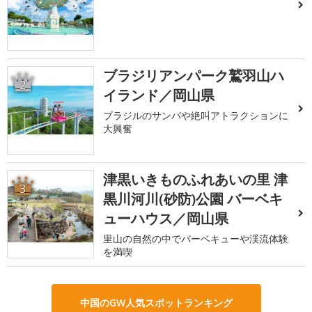
ブラジリアンパーク鷲羽山ハ
2
イランド／岡山県
ブラジルのサンバや絶叫アトラクションに
大興奮
津黒いきものふれあいの里 津
3
黒川河川(砂防)公園 バーベキ
ューハウス／岡山県
里山の自然の中でバーベキューや渓流体験
を満喫
中国のGW人気スポットランキング