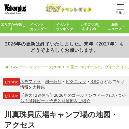
MENU
イベント
イベント
エリアから探
カテゴリ別
最新
カレンダー
ランキング
す
おすすめ
ニュース
2026年の更新は終了いたしました。来年（2027年）も
どうぞよろしくお願いします。
GW(ゴールデンウィーク)2026
中国のGW(ゴールデンウィーク)イ
ネモフィラ
・
潮干狩り
・
ピクニック
・
BBQ
などおでかけ
おすすめ
情報を大特集
【最大12連休も】2026年のゴールデンウィークはいつか
おすすめ
ら？混雑ピーク予想と回避術をご紹介
川真珠貝広場キャンプ場の地図・
アクセス