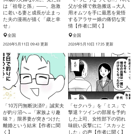
は「祖母と孫」――。急激
父が全裸で救急搬送→大人
に老いる妻と成長が止まっ
用オムツを手に最悪を覚悟
た夫の漫画が描く「歳と幸
するアラサー娘の痛切な実
せ」
情【作者に聞く】
全国
全国
2026年5月11日 09:43 更新
2026年5月10日 17:35 更新
「10万円無断決済!?」誠実夫
「セクハラ」を「ミス」で
が釣り沼へ→「家族より趣
撃退？ツインの部屋を予約
味？」限界妻が突きつけた
した上司、女性部下の切れ
離婚という結末【作者に聞
味鋭い反撃にに「スカッと
く】
した」の声【作者に聞く】