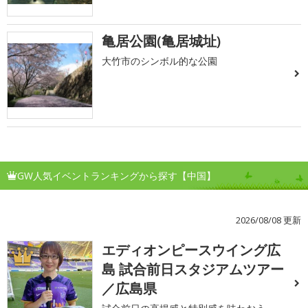
亀居公園(亀居城址)
大竹市のシンボル的な公園
GW人気イベントランキングから探す【中国】
2026/08/08 更新
エディオンピースウイング広
1
島 試合前日スタジアムツアー
／広島県