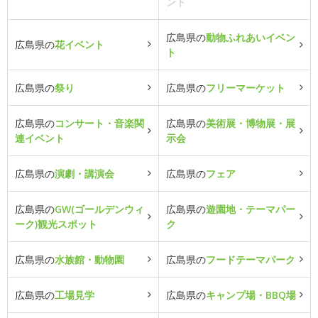
ント
広島県の
動物ふれあいイベン
広島県の
花イベント
ト
広島県の
祭り
広島県の
フリーマーケット
広島県の
コンサート・音楽関
広島県の
美術展・博物展・展
連イベント
示会
広島県の
演劇・講演会
広島県の
フェア
広島県の
GW(ゴールデンウィ
広島県の
遊園地・テーマパー
ーク)観光スポット
ク
広島県の
水族館・動物園
広島県の
フードテーマパーク
広島県の
工場見学
広島県の
キャンプ場・BBQ場