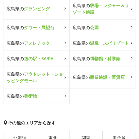
広島県の
牧場・レジャー＆リ
広島県の
グランピング
ゾート施設
広島県の
タワー・展望台
広島県の
公園
広島県の
アスレチック
広島県の
温泉・スパリゾート
広島県の
道の駅・SA/PA
広島県の
博物館・科学館
広島県の
アウトレット・ショ
広島県の
商業施設・百貨店
ッピングモール
広島県の
美術館
その他のエリアから探す
北海道
東北
関東
甲信越