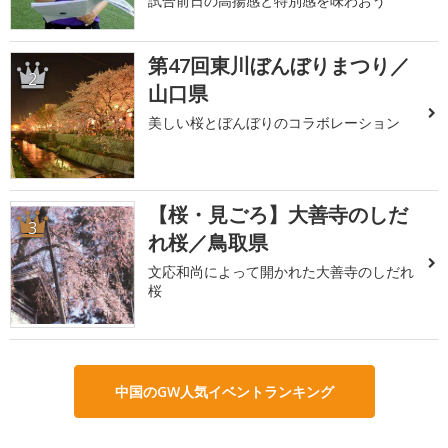
試合前日の高揚感と特別感を味わおう
第47回東川ぼんぼりまつり／
2
山口県
美しい桜とぼんぼりのコラボレーション
【桜・見ごろ】大善寺のしだ
3
れ桜／鳥取県
文応和尚によって開かれた大善寺のしだれ
桜
中国のGW人気イベントランキング