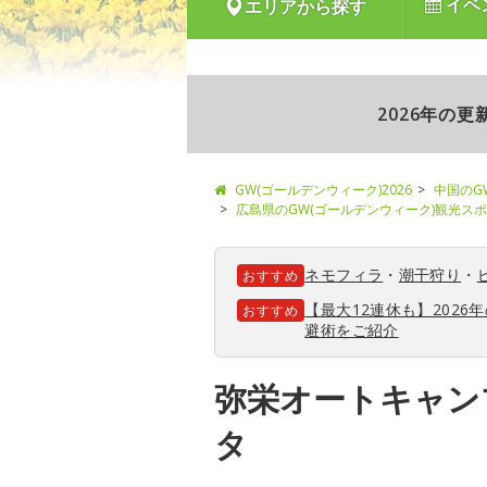
イベ
エリアから探す
2026年の
GW(ゴールデンウィーク)2026
中国のG
広島県のGW(ゴールデンウィーク)観光ス
ネモフィラ
・
潮干狩り
・
おすすめ
【最大12連休も】202
おすすめ
避術をご紹介
弥栄オートキャン
タ