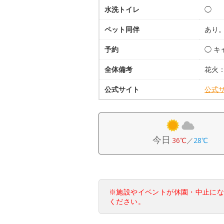
水洗トイレ
◯
ペット同伴
あり
予約
◯ 
全体備考
花火
公式サイト
公式
今日
36℃
／
28℃
※施設やイベントが休園・中止に
ください。