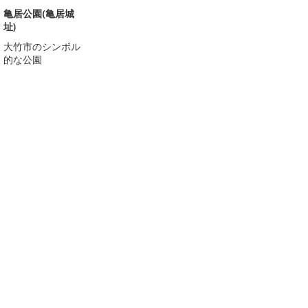
亀居公園(亀居城
址)
大竹市のシンボル
的な公園