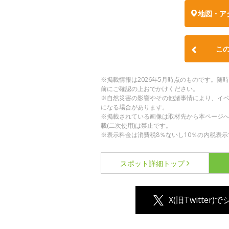
地図・ア
こ
※掲載情報は2026年5月時点のものです。
前にご確認の上おでかけください。
※自然災害の影響やその他諸事情により、イ
になる場合があります。
※掲載されている画像は取材先から本ページ
載(二次使用)は禁止です。
※表示料金は消費税8％ないし10％の内税表示
スポット詳細
トップ
X(旧Twitter)