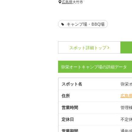
広島県
大竹市
キャンプ場・BBQ場
スポット詳細
トップ
弥栄オートキャンプ場の詳細データ
スポット名
弥栄
住所
広島
営業時間
管理棟 
定休日
不定
営業期間
通年(