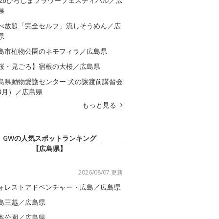
026ひろしまフラワーフェスティバル／広
県
べ放題「完全セルフ」流しそうめん／広
県
島市植物公園のネモフィラ／広島県
桜・見ごろ】宿根の大桜／広島県
島県動物愛護センター 犬の譲渡前講習会
3月）／広島県
もっと見る
GWの人気スポットランキング
【広島県】
2026/08/07 更新
ォレストアドベンチャー・広島／広島県
島三越／広島県
本公園／広島県