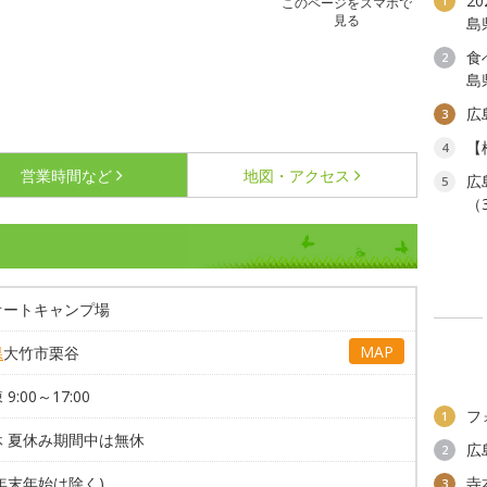
2
1
このページをスマホで
見る
島
食
2
島
広
3
【
4
営業時間など
地図・アクセス
広
5
（
オートキャンプ場
MAP
県
大竹市栗谷
9:00～17:00
フ
1
休 夏休み期間中は無休
広
2
年末年始は除く)
寺
3