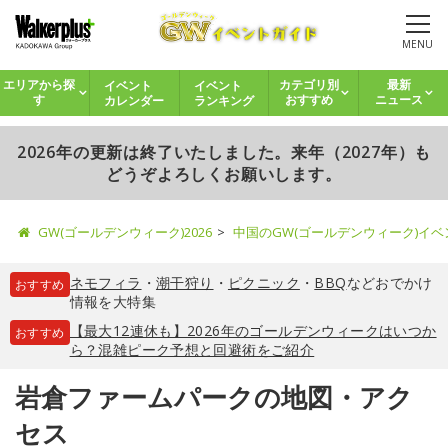
MENU
イベント
イベント
エリアから探
カテゴリ別
最新
カレンダー
ランキング
す
おすすめ
ニュース
2026年の更新は終了いたしました。来年（2027年）も
どうぞよろしくお願いします。
GW(ゴールデンウィーク)2026
中国のGW(ゴールデンウィーク)イ
ネモフィラ
・
潮干狩り
・
ピクニック
・
BBQ
などおでかけ
おすすめ
情報を大特集
【最大12連休も】2026年のゴールデンウィークはいつか
おすすめ
ら？混雑ピーク予想と回避術をご紹介
岩倉ファームパークの地図・アク
セス