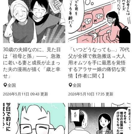
30歳の夫婦なのに、見た目
「いつどうなっても…」70代
は「祖母と孫」――。急激
父が全裸で救急搬送→大人
に老いる妻と成長が止まっ
用オムツを手に最悪を覚悟
た夫の漫画が描く「歳と幸
するアラサー娘の痛切な実
せ」
情【作者に聞く】
全国
全国
2026年5月11日 09:43 更新
2026年5月10日 17:35 更新