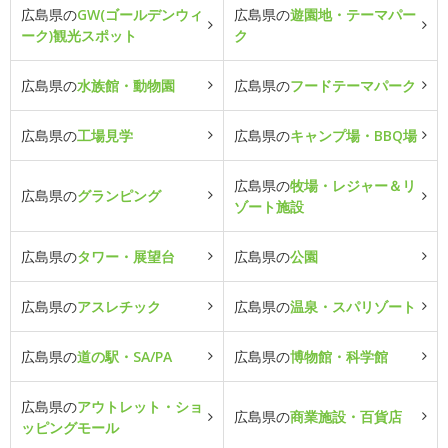
広島県の
GW(ゴールデンウィ
広島県の
遊園地・テーマパー
ーク)観光スポット
ク
広島県の
水族館・動物園
広島県の
フードテーマパーク
広島県の
工場見学
広島県の
キャンプ場・BBQ場
広島県の
牧場・レジャー＆リ
広島県の
グランピング
ゾート施設
広島県の
タワー・展望台
広島県の
公園
広島県の
アスレチック
広島県の
温泉・スパリゾート
広島県の
道の駅・SA/PA
広島県の
博物館・科学館
広島県の
アウトレット・ショ
広島県の
商業施設・百貨店
ッピングモール