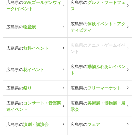
広島県の
GW(ゴールデンウィ
広島県の
グルメ・フードフェ
ーク)イベント
ス
広島県の
体験イベント・アク
広島県の
物産展
ティビティ
広島県の
アニメ・ゲームイベ
広島県の
無料イベント
ント
広島県の
動物ふれあいイベン
広島県の
花イベント
ト
広島県の
祭り
広島県の
フリーマーケット
広島県の
コンサート・音楽関
広島県の
美術展・博物展・展
連イベント
示会
広島県の
演劇・講演会
広島県の
フェア