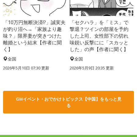
「10万円無断決済!?」誠実夫
「セクハラ」を「ミス」で
が釣り沼へ→「家族より趣
撃退？ツインの部屋を予約
味？」限界妻が突きつけた
した上司、女性部下の切れ
離婚という結末【作者に聞
味鋭い反撃にに「スカッと
く】
した」の声【作者に聞く】
全国
全国
2026年5月10日 07:30 更新
2026年5月9日 20:35 更新
GWイベント・おでかけトピックス【中国】をもっと見
る