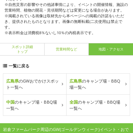
※自然災害の影響やその他諸事情により、イベントの開催情報、施設の
営業時間、植物の開花・見頃期間などは変更になる場合があります。
※掲載されている画像は取材先から本ページへの掲載の許諾をいただ
き、提供されたものとなります。画像の無断転載(二次使用)は禁止で
す。
※表示料金は消費税8％ないし10％の内税表示です。
スポット詳細
営業時間など
地図・アクセス
トップ
一覧に戻る
広島県
のGWおでかけスポッ
広島県
のキャンプ場・BBQ
ト一覧へ
場一覧へ
中国
のキャンプ場・BBQ場
全国
のキャンプ場・BBQ場
一覧へ
一覧へ
岩倉ファームパーク周辺のGW(ゴールデンウィーク)イベント・おで