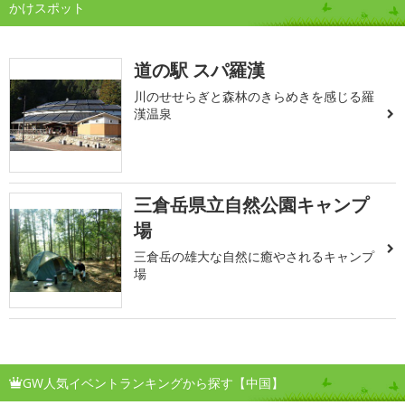
かけスポット
道の駅 スパ羅漢
川のせせらぎと森林のきらめきを感じる羅
漢温泉
三倉岳県立自然公園キャンプ
場
三倉岳の雄大な自然に癒やされるキャンプ
場
GW人気イベントランキングから探す【中国】