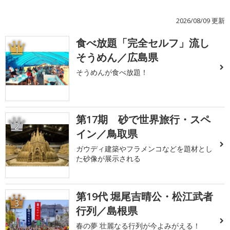
2026/08/09 更新
食べ放題「完全セルフ」流し
1
そうめん／広島県
そうめんが食べ放題！
第17期 砂で世界旅行・スペ
2
イン／鳥取県
ガウディ建築やフラメンコなどを題材とし
た砂像が展示される
第19代 堀尾吉晴公・松江武者
3
行列／島根県
春の夢 壮麗なる行列が今よみがえる！