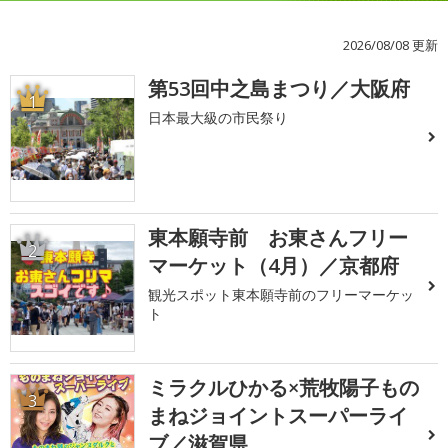
2026/08/08 更新
第53回中之島まつり／大阪府
1
日本最大級の市民祭り
東本願寺前 お東さんフリー
2
マーケット（4月）／京都府
観光スポット東本願寺前のフリーマーケッ
ト
ミラクルひかる×荒牧陽子もの
3
まねジョイントスーパーライ
ブ／滋賀県