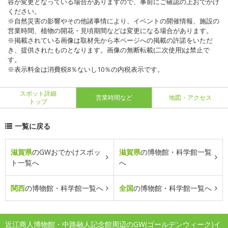
容が変更となっている場合がありますので、事前にご確認の上おでかけ
ください。
※自然災害の影響やその他諸事情により、イベントの開催情報、施設の
営業時間、植物の開花・見頃期間などは変更になる場合があります。
※掲載されている画像は取材先から本ページへの掲載の許諾をいただ
き、提供されたものとなります。画像の無断転載(二次使用)は禁止で
す。
※表示料金は消費税8％ないし10％の内税表示です。
スポット詳細
営業時間など
地図・アクセス
トップ
一覧に戻る
滋賀県
のGWおでかけスポッ
滋賀県
の博物館・科学館一覧
ト一覧へ
へ
関西
の博物館・科学館一覧へ
全国
の博物館・科学館一覧へ
近江商人博物館・中路融人記念館周辺のGW(ゴールデンウィーク)イ