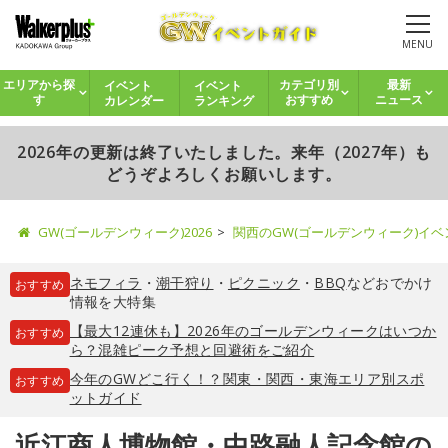
MENU
イベント
イベント
エリアから探
カテゴリ別
最新
カレンダー
ランキング
す
おすすめ
ニュース
2026年の更新は終了いたしました。来年（2027年）も
どうぞよろしくお願いします。
GW(ゴールデンウィーク)2026
関西のGW(ゴールデンウィーク)イ
ネモフィラ
・
潮干狩り
・
ピクニック
・
BBQ
などおでかけ
おすすめ
情報を大特集
【最大12連休も】2026年のゴールデンウィークはいつか
おすすめ
ら？混雑ピーク予想と回避術をご紹介
今年のGWどこ行く！？関東・関西・東海エリア別スポ
おすすめ
ットガイド
近江商人博物館・中路融人記念館の