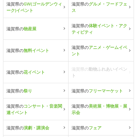
滋賀県の
GW(ゴールデンウィ
滋賀県の
グルメ・フードフェ
ーク)イベント
ス
滋賀県の
体験イベント・アク
滋賀県の
物産展
ティビティ
滋賀県の
アニメ・ゲームイベ
滋賀県の
無料イベント
ント
滋賀県の
動物ふれあいイベン
滋賀県の
花イベント
ト
滋賀県の
祭り
滋賀県の
フリーマーケット
滋賀県の
コンサート・音楽関
滋賀県の
美術展・博物展・展
連イベント
示会
滋賀県の
演劇・講演会
滋賀県の
フェア