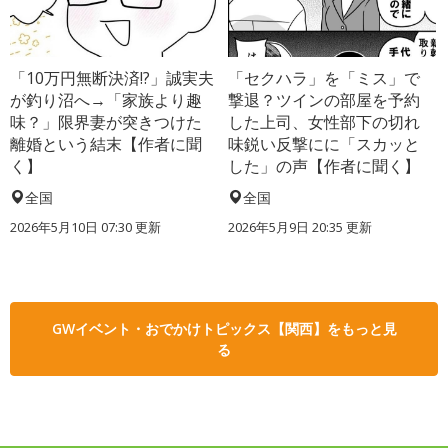
「10万円無断決済!?」誠実夫
「セクハラ」を「ミス」で
が釣り沼へ→「家族より趣
撃退？ツインの部屋を予約
味？」限界妻が突きつけた
した上司、女性部下の切れ
離婚という結末【作者に聞
味鋭い反撃にに「スカッと
く】
した」の声【作者に聞く】
全国
全国
2026年5月10日 07:30 更新
2026年5月9日 20:35 更新
GWイベント・おでかけトピックス【関西】をもっと見
る