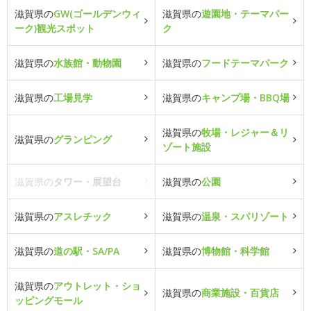
滋賀県の
GW(ゴールデンウィ
滋賀県の
遊園地・テーマパー
ーク)観光スポット
ク
滋賀県の
水族館・動物園
滋賀県の
フードテーマパーク
滋賀県の
工場見学
滋賀県の
キャンプ場・BBQ場
滋賀県の
牧場・レジャー＆リ
滋賀県の
グランピング
ゾート施設
滋賀県の
タワー・展望台
滋賀県の
公園
滋賀県の
アスレチック
滋賀県の
温泉・スパリゾート
滋賀県の
道の駅・SA/PA
滋賀県の
博物館・科学館
滋賀県の
アウトレット・ショ
滋賀県の
商業施設・百貨店
ッピングモール