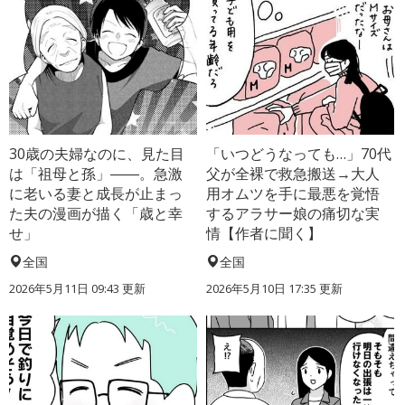
30歳の夫婦なのに、見た目
「いつどうなっても…」70代
は「祖母と孫」――。急激
父が全裸で救急搬送→大人
に老いる妻と成長が止まっ
用オムツを手に最悪を覚悟
た夫の漫画が描く「歳と幸
するアラサー娘の痛切な実
せ」
情【作者に聞く】
全国
全国
2026年5月11日 09:43 更新
2026年5月10日 17:35 更新