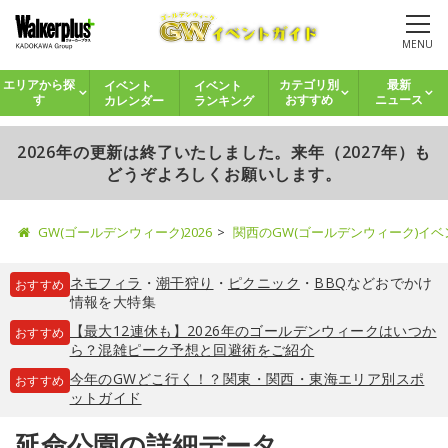
MENU
イベント
イベント
エリアから探
カテゴリ別
最新
カレンダー
ランキング
す
おすすめ
ニュース
2026年の更新は終了いたしました。来年（2027年）も
どうぞよろしくお願いします。
GW(ゴールデンウィーク)2026
関西のGW(ゴールデンウィーク)イ
ネモフィラ
・
潮干狩り
・
ピクニック
・
BBQ
などおでかけ
おすすめ
情報を大特集
【最大12連休も】2026年のゴールデンウィークはいつか
おすすめ
ら？混雑ピーク予想と回避術をご紹介
今年のGWどこ行く！？関東・関西・東海エリア別スポ
おすすめ
ットガイド
延命公園の詳細データ