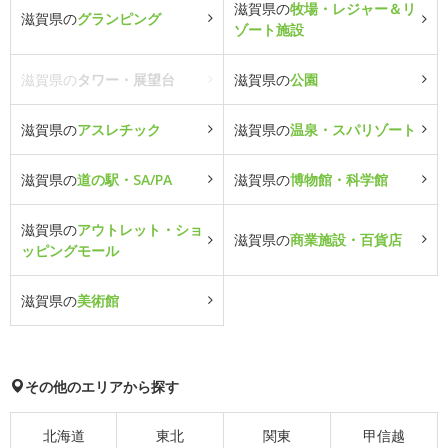
滋賀県の
牧場・レジャー＆リ
滋賀県の
グランピング
ゾート施設
滋賀県の
タワー・展望台
滋賀県の
公園
滋賀県の
アスレチック
滋賀県の
温泉・スパリゾート
滋賀県の
道の駅・SA/PA
滋賀県の
博物館・科学館
滋賀県の
アウトレット・ショ
滋賀県の
商業施設・百貨店
ッピングモール
滋賀県の
美術館
その他のエリアから探す
北海道
東北
関東
甲信越