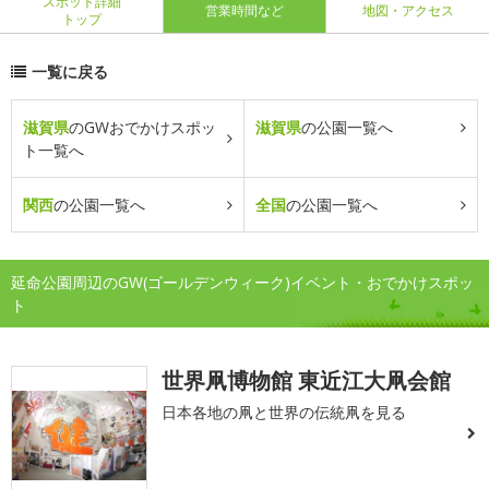
スポット詳細
営業時間など
地図・アクセス
トップ
一覧に戻る
滋賀県
のGWおでかけスポッ
滋賀県
の公園一覧へ
ト一覧へ
関西
の公園一覧へ
全国
の公園一覧へ
延命公園周辺のGW(ゴールデンウィーク)イベント・おでかけスポッ
ト
世界凧博物館 東近江大凧会館
日本各地の凧と世界の伝統凧を見る