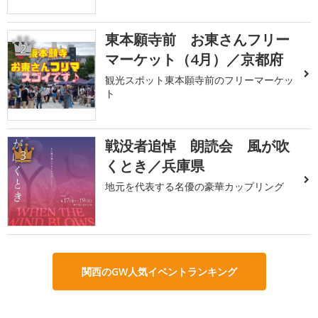
東本願寺前 お東さんフリー
2
マーケット（4月）／京都府
観光スポット東本願寺前のフリーマーケッ
ト
戦没者追悼 朗読会 風が吹
3
くとき／兵庫県
地元を代表する名優の豪華カップリング
関西のGW人気イベントランキング