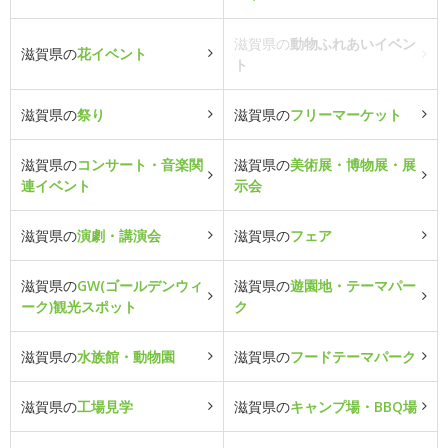
滋賀県の
動物ふれあいイベン
滋賀県の
花イベント
ト
滋賀県の
祭り
滋賀県の
フリーマーケット
滋賀県の
コンサート・音楽関
滋賀県の
美術展・博物展・展
連イベント
示会
滋賀県の
演劇・講演会
滋賀県の
フェア
滋賀県の
GW(ゴールデンウィ
滋賀県の
遊園地・テーマパー
ーク)観光スポット
ク
滋賀県の
水族館・動物園
滋賀県の
フードテーマパーク
滋賀県の
工場見学
滋賀県の
キャンプ場・BBQ場