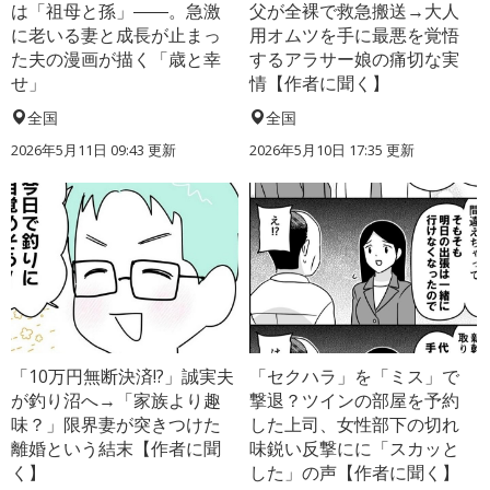
は「祖母と孫」――。急激
父が全裸で救急搬送→大人
に老いる妻と成長が止まっ
用オムツを手に最悪を覚悟
た夫の漫画が描く「歳と幸
するアラサー娘の痛切な実
せ」
情【作者に聞く】
全国
全国
2026年5月11日 09:43 更新
2026年5月10日 17:35 更新
「10万円無断決済!?」誠実夫
「セクハラ」を「ミス」で
が釣り沼へ→「家族より趣
撃退？ツインの部屋を予約
味？」限界妻が突きつけた
した上司、女性部下の切れ
離婚という結末【作者に聞
味鋭い反撃にに「スカッと
く】
した」の声【作者に聞く】