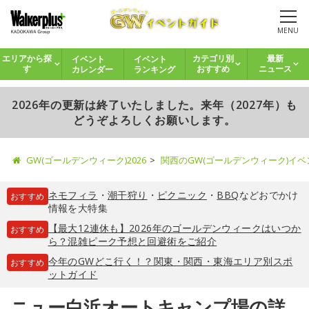
MENU
イベント
イベント
エリアから探
カテゴリ別
最新
カレンダー
ランキング
す
おすすめ
ニュース
2026年の更新は終了いたしました。来年（2027年）も
どうぞよろしくお願いします。
GW(ゴールデンウィーク)2026
関西のGW(ゴールデンウィーク)イ
ネモフィラ
・
潮干狩り
・
ピクニック
・
BBQ
などおでかけ
おすすめ
情報を大特集
【最大12連休も】2026年のゴールデンウィークはいつか
おすすめ
ら？混雑ピーク予想と回避術をご紹介
今年のGWどこ行く！？関東・関西・東海エリア別スポ
おすすめ
ットガイド
ニュー白浜オートキャンプ場の詳