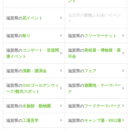
ント
滋賀県の
動物ふれあいイベン
滋賀県の
花イベント
ト
滋賀県の
祭り
滋賀県の
フリーマーケット
滋賀県の
コンサート・音楽関
滋賀県の
美術展・博物展・展
連イベント
示会
滋賀県の
演劇・講演会
滋賀県の
フェア
滋賀県の
GW(ゴールデンウィ
滋賀県の
遊園地・テーマパー
ーク)観光スポット
ク
滋賀県の
水族館・動物園
滋賀県の
フードテーマパーク
滋賀県の
工場見学
滋賀県の
キャンプ場・BBQ場