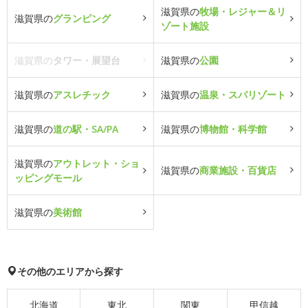
滋賀県の
牧場・レジャー＆リ
滋賀県の
グランピング
ゾート施設
滋賀県の
タワー・展望台
滋賀県の
公園
滋賀県の
アスレチック
滋賀県の
温泉・スパリゾート
滋賀県の
道の駅・SA/PA
滋賀県の
博物館・科学館
滋賀県の
アウトレット・ショ
滋賀県の
商業施設・百貨店
ッピングモール
滋賀県の
美術館
その他のエリアから探す
北海道
東北
関東
甲信越