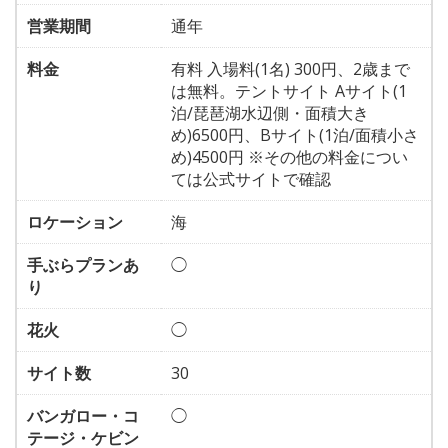
営業期間
通年
料金
有料 入場料(1名) 300円、2歳まで
は無料。テントサイト Aサイト(1
泊/琵琶湖水辺側・面積大き
め)6500円、Bサイト(1泊/面積小さ
め)4500円 ※その他の料金につい
ては公式サイトで確認
ロケーション
海
手ぶらプランあ
◯
り
花火
◯
サイト数
30
バンガロー・コ
◯
テージ・ケビン