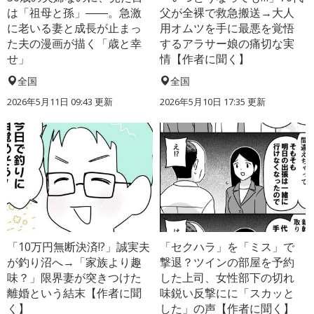
は「祖母と孫」――。急激
父が全裸で救急搬送→大人
に老いる妻と成長が止まっ
用オムツを手に最悪を覚悟
た夫の漫画が描く「歳と幸
するアラサー娘の痛切な実
せ」
情【作者に聞く】
全国
全国
2026年5月11日 09:43 更新
2026年5月10日 17:35 更新
「10万円無断決済!?」誠実夫
「セクハラ」を「ミス」で
が釣り沼へ→「家族より趣
撃退？ツインの部屋を予約
味？」限界妻が突きつけた
した上司、女性部下の切れ
離婚という結末【作者に聞
味鋭い反撃にに「スカッと
く】
した」の声【作者に聞く】