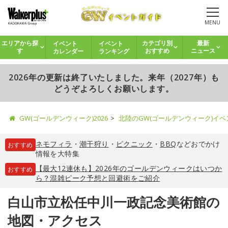
MENU
イベント
イベント
エリアから探
カテゴリ別
最新
カレンダー
ランキング
す
おすすめ
ニュース
2026年の更新は終了いたしました。来年（2027年）も
どうぞよろしくお願いします。
GW(ゴールデンウィーク)2026
北陸のGW(ゴールデンウィーク)イ
ネモフィラ
・
潮干狩り
・
ピクニック
・
BBQ
などおでかけ
おすすめ
情報を大特集
【最大12連休も】2026年のゴールデンウィークはいつか
おすすめ
ら？混雑ピーク予想と回避術をご紹介
白山市立松任中川一政記念美術館の
地図・アクセス