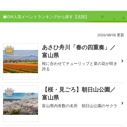
GW人気イベントランキングから探す【北陸】
2026/08/06 更新
あさひ舟川「春の四重奏」／
1
富山県
桜に合わせてチューリップと菜の花が咲き
誇る
【桜・見ごろ】朝日山公園／
2
富山県
富山県内有数の名所 朝日山公園のサクラ