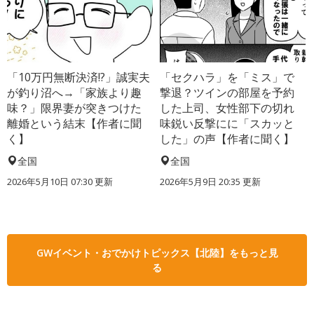
「10万円無断決済!?」誠実夫
「セクハラ」を「ミス」で
が釣り沼へ→「家族より趣
撃退？ツインの部屋を予約
味？」限界妻が突きつけた
した上司、女性部下の切れ
離婚という結末【作者に聞
味鋭い反撃にに「スカッと
く】
した」の声【作者に聞く】
全国
全国
2026年5月10日 07:30 更新
2026年5月9日 20:35 更新
GWイベント・おでかけトピックス【北陸】をもっと見
る