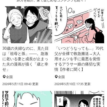
み方を紹介。家で楽しめるコンテンツも続々！
30歳の夫婦なのに、見た目
「いつどうなっても…」70代
は「祖母と孫」――。急激
父が全裸で救急搬送→大人
に老いる妻と成長が止まっ
用オムツを手に最悪を覚悟
た夫の漫画が描く「歳と幸
するアラサー娘の痛切な実
せ」
情【作者に聞く】
全国
全国
2026年5月11日 09:43 更新
2026年5月10日 17:35 更新