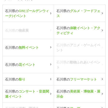
石川県の
GW(ゴールデンウィ
石川県の
グルメ・フードフェ
ーク)イベント
ス
石川県の
体験イベント・アク
石川県の
物産展
ティビティ
石川県の
アニメ・ゲームイベ
石川県の
無料イベント
ント
石川県の
動物ふれあいイベン
石川県の
花イベント
ト
石川県の
祭り
石川県の
フリーマーケット
石川県の
コンサート・音楽関
石川県の
美術展・博物展・展
連イベント
示会