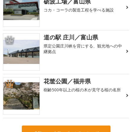
砺波工場／富山県
コカ・コーラの製造工程を学べる施設
道の駅 庄川／富山県
2
県定公園庄川峡を背にする、観光地への中
継拠点
花筐公園／福井県
3
樹齢500年以上の桜の木が見守る桜の名所