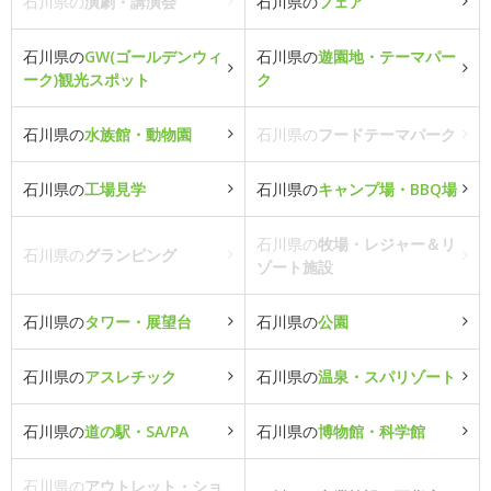
石川県の
演劇・講演会
石川県の
フェア
石川県の
GW(ゴールデンウィ
石川県の
遊園地・テーマパー
ーク)観光スポット
ク
石川県の
水族館・動物園
石川県の
フードテーマパーク
石川県の
工場見学
石川県の
キャンプ場・BBQ場
石川県の
牧場・レジャー＆リ
石川県の
グランピング
ゾート施設
石川県の
タワー・展望台
石川県の
公園
石川県の
アスレチック
石川県の
温泉・スパリゾート
石川県の
道の駅・SA/PA
石川県の
博物館・科学館
石川県の
アウトレット・ショ