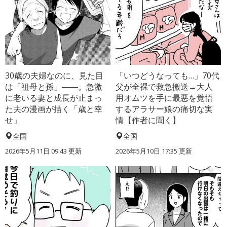
30歳の夫婦なのに、見た目
「いつどうなっても…」70代
は「祖母と孫」――。急激
父が全裸で救急搬送→大人
に老いる妻と成長が止まっ
用オムツを手に最悪を覚悟
た夫の漫画が描く「歳と幸
するアラサー娘の痛切な実
せ」
情【作者に聞く】
全国
全国
2026年5月11日 09:43 更新
2026年5月10日 17:35 更新