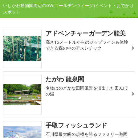
いしかわ動物園周辺のGW(ゴールデンウィーク)イベント・おでかけ
スポット
アドベンチャーガーデン能美
高さ15メートルからのジップラインも体験
できる森の中のアスレチック
たがわ 龍泉閣
名物はのどかな田園風景を演出した田んぼ
の湯
手取フィッシュランド
石川県最大級の規模を誇るファミリー遊園