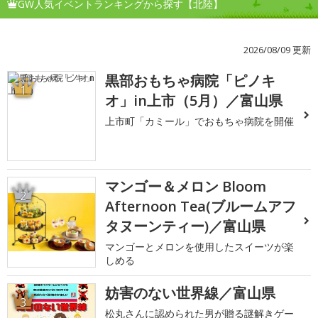
GW人気イベントランキングから探す【北陸】
2026/08/09 更新
黒部おもちゃ病院「ピノキ
1
オ」in上市（5月）／富山県
上市町「カミール」でおもちゃ病院を開催
マンゴー＆メロン Bloom
2
Afternoon Tea(ブルームアフ
タヌーンティー)／富山県
マンゴーとメロンを使用したスイーツが楽
しめる
妨害のない世界線／富山県
3
松丸さんに認められた男が贈る謎解きゲー