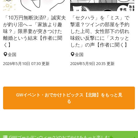
「10万円無断決済!?」誠実夫
「セクハラ」を「ミス」で
が釣り沼へ→「家族より趣
撃退？ツインの部屋を予約
味？」限界妻が突きつけた
した上司、女性部下の切れ
離婚という結末【作者に聞
味鋭い反撃にに「スカッと
く】
した」の声【作者に聞く】
全国
全国
2026年5月10日 07:30 更新
2026年5月9日 20:35 更新
GWイベント・おでかけトピックス【北陸】をもっと見
る
GW(ゴールデンウィーク)のおでかけをもっと楽しむ