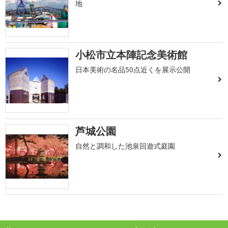
地
小松市立本陣記念美術館
日本美術の名品50点近くを展示公開
芦城公園
自然と調和した池泉回遊式庭園