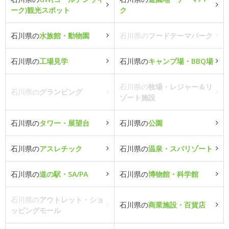
ーク)観光スポット
ク
石川県の
水族館・動物園
石川県の
フードテーマパーク
石川県の
工場見学
石川県の
キャンプ場・BBQ場
石川県の
牧場・レジャー＆リ
石川県の
グランピング
ゾート施設
石川県の
タワー・展望台
石川県の
公園
石川県の
アスレチック
石川県の
温泉・スパリゾート
石川県の
道の駅・SA/PA
石川県の
博物館・科学館
石川県の
アウトレット・ショ
石川県の
商業施設・百貨店
ッピングモール