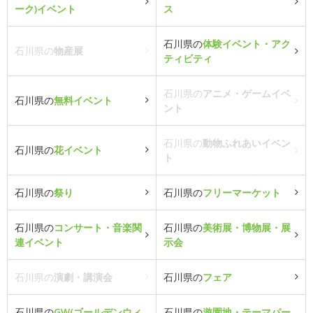
ーク)イベント
ス
石川県の
体験イベント・アク
石川県の
物産展
ティビティ
石川県の
アニメ・ゲームイベ
石川県の
無料イベント
ント
石川県の
動物ふれあいイベン
石川県の
花イベント
ト
石川県の
祭り
石川県の
フリーマーケット
石川県の
コンサート・音楽関
石川県の
美術展・博物展・展
連イベント
示会
石川県の
演劇・講演会
石川県の
フェア
石川県の
GW(ゴールデンウィ
石川県の
遊園地・テーマパー