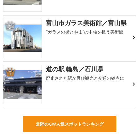
富山市ガラス美術館／富山県
2
"ガラスの街とやま”の中核を担う美術館
道の駅 輪島／石川県
3
廃止された駅が再び観光と交通の拠点に
北陸のGW人気スポットランキング