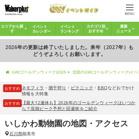
MENU
イベント
イベント
エリアから探
カテゴリ別
最新
カレンダー
ランキング
す
おすすめ
ニュース
2026年の更新は終了いたしました。来年（2027年）も
どうぞよろしくお願いします。
GW(ゴールデンウィーク)2026
北陸のGW(ゴールデンウィーク)イ
ネモフィラ
・
潮干狩り
・
ピクニック
・
BBQ
などおでかけ
おすすめ
情報を大特集
【最大12連休も】2026年のゴールデンウィークはいつか
おすすめ
ら？混雑ピーク予想と回避術をご紹介
いしかわ動物園の地図・アクセス
石川県
能美市