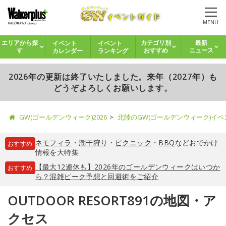
MENU
イベント
イベント
エリアから探
カテゴリ別
最新
カレンダー
ランキング
す
おすすめ
ニュース
2026年の更新は終了いたしました。来年（2027年）も
どうぞよろしくお願いします。
GW(ゴールデンウィーク)2026
北陸のGW(ゴールデンウィーク)イ
ネモフィラ
・
潮干狩り
・
ピクニック
・
BBQ
などおでかけ
おすすめ
情報を大特集
【最大12連休も】2026年のゴールデンウィークはいつか
おすすめ
ら？混雑ピーク予想と回避術をご紹介
OUTDOOR RESORT891の地図・ア
クセス