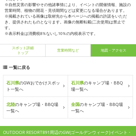
※自然災害の影響やその他諸事情により、イベントの開催情報、施設の
営業時間、植物の開花・見頃期間などは変更になる場合があります。
※掲載されている画像は取材先から本ページへの掲載の許諾をいただ
き、提供されたものとなります。画像の無断転載(二次使用)は禁止で
す。
※表示料金は消費税8％ないし10％の内税表示です。
スポット詳細
営業時間など
地図・アクセス
トップ
一覧に戻る
石川県
のGWおでかけスポッ
石川県
のキャンプ場・BBQ
ト一覧へ
場一覧へ
北陸
のキャンプ場・BBQ場
全国
のキャンプ場・BBQ場
一覧へ
一覧へ
OUTDOOR RESORT891周辺のGW(ゴールデンウィーク)イベント・