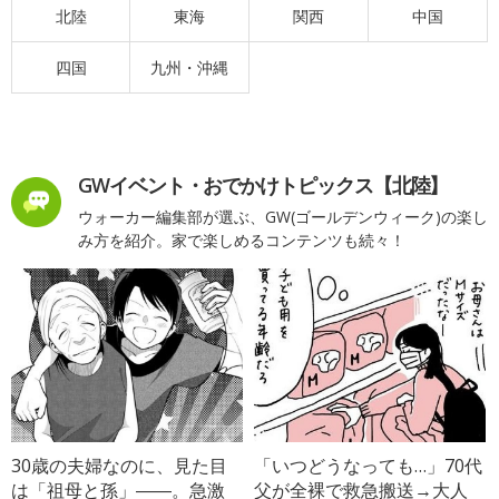
北陸
東海
関西
中国
四国
九州・沖縄
GWイベント・おでかけトピックス【北陸】
ウォーカー編集部が選ぶ、GW(ゴールデンウィーク)の楽し
み方を紹介。家で楽しめるコンテンツも続々！
30歳の夫婦なのに、見た目
「いつどうなっても…」70代
は「祖母と孫」――。急激
父が全裸で救急搬送→大人