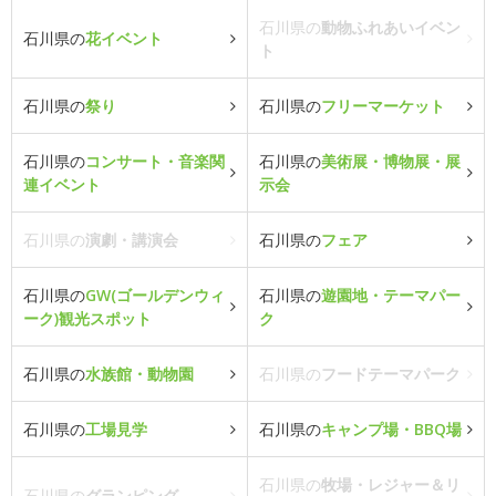
石川県の
動物ふれあいイベン
石川県の
花イベント
ト
石川県の
祭り
石川県の
フリーマーケット
石川県の
コンサート・音楽関
石川県の
美術展・博物展・展
連イベント
示会
石川県の
演劇・講演会
石川県の
フェア
石川県の
GW(ゴールデンウィ
石川県の
遊園地・テーマパー
ーク)観光スポット
ク
石川県の
水族館・動物園
石川県の
フードテーマパーク
石川県の
工場見学
石川県の
キャンプ場・BBQ場
石川県の
牧場・レジャー＆リ
石川県の
グランピング