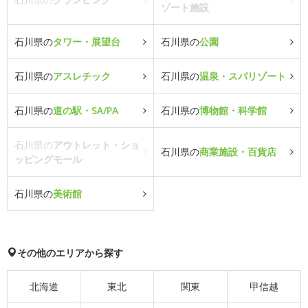
ゾート施設
石川県の
タワー・展望台
石川県の
公園
石川県の
アスレチック
石川県の
温泉・スパリゾート
石川県の
道の駅・SA/PA
石川県の
博物館・科学館
石川県の
アウトレット・ショ
石川県の
商業施設・百貨店
ッピングモール
石川県の
美術館
その他のエリアから探す
北海道
東北
関東
甲信越