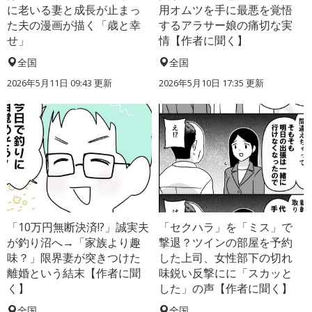
に老いる妻と成長が止まっ
用オムツを手に最悪を覚悟
た夫の漫画が描く「歳と幸
するアラサー娘の痛切な実
せ」
情【作者に聞く】
全国
全国
2026年5月11日 09:43 更新
2026年5月10日 17:35 更新
「10万円無断決済!?」誠実夫
「セクハラ」を「ミス」で
が釣り沼へ→「家族より趣
撃退？ツインの部屋を予約
味？」限界妻が突きつけた
した上司、女性部下の切れ
離婚という結末【作者に聞
味鋭い反撃にに「スカッと
く】
した」の声【作者に聞く】
全国
全国