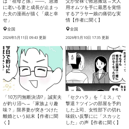
は「祖母と孫」――。急激
父が全裸で救急搬送→大人
に老いる妻と成長が止まっ
用オムツを手に最悪を覚悟
た夫の漫画が描く「歳と幸
するアラサー娘の痛切な実
せ」
情【作者に聞く】
全国
全国
2026年5月11日 09:43 更新
2026年5月10日 17:35 更新
「10万円無断決済!?」誠実夫
「セクハラ」を「ミス」で
が釣り沼へ→「家族より趣
撃退？ツインの部屋を予約
味？」限界妻が突きつけた
した上司、女性部下の切れ
離婚という結末【作者に聞
味鋭い反撃にに「スカッと
く】
した」の声【作者に聞く】