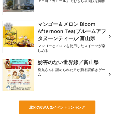
上市町「カミール」でおもちゃ病院を開催
マンゴー＆メロン Bloom
2
Afternoon Tea(ブルームアフ
タヌーンティー)／富山県
マンゴーとメロンを使用したスイーツが楽
しめる
妨害のない世界線／富山県
3
松丸さんに認められた男が贈る謎解きゲー
ム
北陸のGW人気イベントランキング