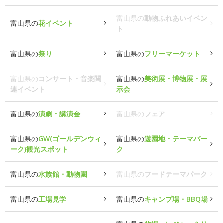
富山県の
動物ふれあいイベン
富山県の
花イベント
ト
富山県の
祭り
富山県の
フリーマーケット
富山県の
コンサート・音楽関
富山県の
美術展・博物展・展
連イベント
示会
富山県の
演劇・講演会
富山県の
フェア
富山県の
GW(ゴールデンウィ
富山県の
遊園地・テーマパー
ーク)観光スポット
ク
富山県の
水族館・動物園
富山県の
フードテーマパーク
富山県の
工場見学
富山県の
キャンプ場・BBQ場