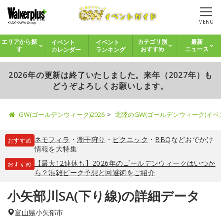
MENU
イベント
イベント
エリアから探
カテゴリ別
最新
カレンダー
ランキング
す
おすすめ
ニュース
2026年の更新は終了いたしました。来年（2027年）も
どうぞよろしくお願いします。
GW(ゴールデンウィーク)2026
北陸のGW(ゴールデンウィーク)イ
ネモフィラ
・
潮干狩り
・
ピクニック
・
BBQ
などおでかけ
おすすめ
情報を大特集
【最大12連休も】2026年のゴールデンウィークはいつか
おすすめ
ら？混雑ピーク予想と回避術をご紹介
小矢部川SA(下り線)の詳細データ
富山県
小矢部市