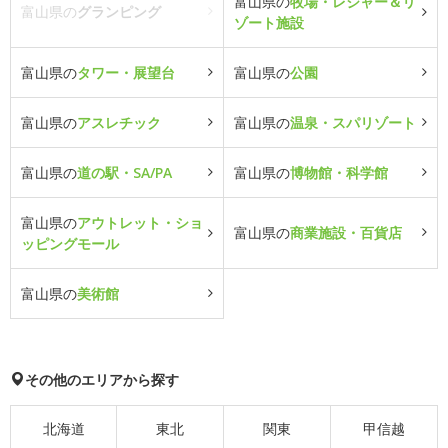
富山県の
牧場・レジャー＆リ
富山県の
グランピング
ゾート施設
富山県の
タワー・展望台
富山県の
公園
富山県の
アスレチック
富山県の
温泉・スパリゾート
富山県の
道の駅・SA/PA
富山県の
博物館・科学館
富山県の
アウトレット・ショ
富山県の
商業施設・百貨店
ッピングモール
富山県の
美術館
その他のエリアから探す
北海道
東北
関東
甲信越