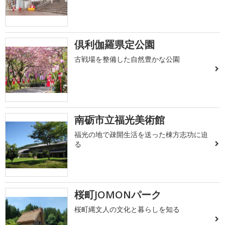
倶利伽羅県定公園
古戦場を整備した自然豊かな公園
南砺市立福光美術館
福光の地で疎開生活を送った棟方志功に迫
る
桜町JOMONパーク
桜町縄文人の文化と暮らしを知る