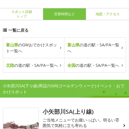
スポット詳細
営業時間など
地図・アクセス
トップ
一覧に戻る
富山県
のGWおでかけスポッ
富山県
の道の駅・SA/PA一覧
ト一覧へ
へ
北陸
の道の駅・SA/PA一覧へ
全国
の道の駅・SA/PA一覧へ
小矢部川SA(下り線)周辺のGW(ゴールデンウィーク)イベント・おで
かけスポット
小矢部川SA(上り線)
ご当地メニューでお腹いっぱい。明るい雰
囲気で気軽に立ち寄れる