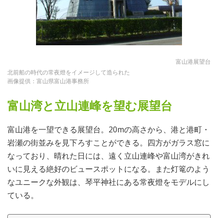
富山港展望台
北前船の時代の常夜燈をイメージして造られた
画像提供：富山県富山港事務所
富山湾と立山連峰を望む展望台
富山港を一望できる展望台。20mの高さから、港と港町・
岩瀬の街並みを見下ろすことができる。四方がガラス窓に
なっており、晴れた日には、遠く立山連峰や富山湾がきれ
いに見える絶好のビュースポットになる。また灯篭のよう
なユニークな外観は、琴平神社にある常夜燈をモデルにし
ている。