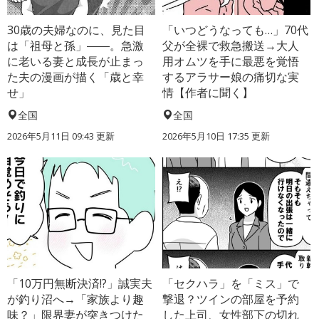
30歳の夫婦なのに、見た目
「いつどうなっても…」70代
は「祖母と孫」――。急激
父が全裸で救急搬送→大人
に老いる妻と成長が止まっ
用オムツを手に最悪を覚悟
た夫の漫画が描く「歳と幸
するアラサー娘の痛切な実
せ」
情【作者に聞く】
全国
全国
2026年5月11日 09:43 更新
2026年5月10日 17:35 更新
「10万円無断決済!?」誠実夫
「セクハラ」を「ミス」で
が釣り沼へ→「家族より趣
撃退？ツインの部屋を予約
味？」限界妻が突きつけた
した上司、女性部下の切れ