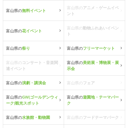
富山県の
アニメ・ゲームイベ
富山県の
無料イベント
ント
富山県の
動物ふれあいイベン
富山県の
花イベント
ト
富山県の
祭り
富山県の
フリーマーケット
富山県の
コンサート・音楽関
富山県の
美術展・博物展・展
連イベント
示会
富山県の
演劇・講演会
富山県の
フェア
富山県の
GW(ゴールデンウィ
富山県の
遊園地・テーマパー
ーク)観光スポット
ク
富山県の
水族館・動物園
富山県の
フードテーマパーク