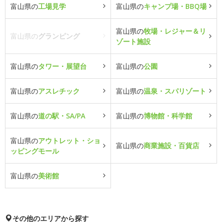
富山県の
工場見学
富山県の
キャンプ場・BBQ場
富山県の
牧場・レジャー＆リ
富山県の
グランピング
ゾート施設
富山県の
タワー・展望台
富山県の
公園
富山県の
アスレチック
富山県の
温泉・スパリゾート
富山県の
道の駅・SA/PA
富山県の
博物館・科学館
富山県の
アウトレット・ショ
富山県の
商業施設・百貨店
ッピングモール
富山県の
美術館
その他のエリアから探す