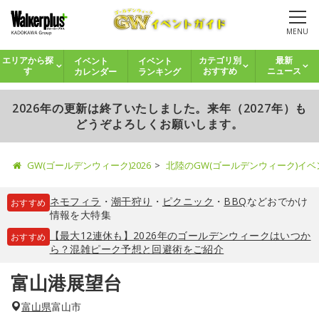
MENU
イベント
イベント
エリアから探
カテゴリ別
最新
カレンダー
ランキング
す
おすすめ
ニュース
2026年の更新は終了いたしました。来年（2027年）も
どうぞよろしくお願いします。
GW(ゴールデンウィーク)2026
北陸のGW(ゴールデンウィーク)イ
ネモフィラ
・
潮干狩り
・
ピクニック
・
BBQ
などおでかけ
おすすめ
情報を大特集
【最大12連休も】2026年のゴールデンウィークはいつか
おすすめ
ら？混雑ピーク予想と回避術をご紹介
富山港展望台
富山県
富山市