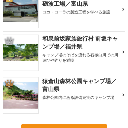
砺波工場／富山県
コカ・コーラの製造工程を学べる施設
和泉前坂家族旅行村 前坂キャ
2
ンプ場／福井県
キャンプ場のそばを流れる石徹白川での川
遊びや釣りを満喫
猿倉山森林公園キャンプ場／
3
富山県
森林公園内にある設備充実のキャンプ場