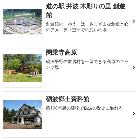
道の駅 井波 木彫りの里 創遊
館
創遊館の「ゆう」は、さまざまな創造と心
のアメニティ空間での憩いの場
閑乗寺高原
砺波平野の散居村を一望できる高原のキャ
ンプ場
砺波郷土資料館
築100年超の建物で砺波の歴史に触れる