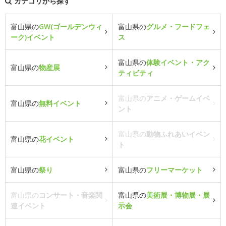
カテゴリから探す
富山県の
GW(ゴールデンウィ
富山県の
グルメ・フードフェ
ーク)イベント
ス
富山県の
体験イベント・アク
富山県の
物産展
ティビティ
富山県の
アニメ・ゲームイベ
富山県の
無料イベント
ント
富山県の
動物ふれあいイベン
富山県の
花イベント
ト
富山県の
祭り
富山県の
フリーマーケット
富山県の
コンサート・音楽関
富山県の
美術展・博物展・展
連イベント
示会