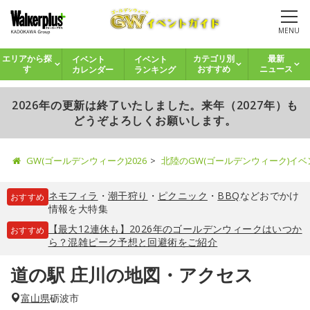
MENU
イベント
イベント
エリアから探
カテゴリ別
最新
カレンダー
ランキング
す
おすすめ
ニュース
2026年の更新は終了いたしました。来年（2027年）も
どうぞよろしくお願いします。
GW(ゴールデンウィーク)2026
北陸のGW(ゴールデンウィーク)イ
ネモフィラ
・
潮干狩り
・
ピクニック
・
BBQ
などおでかけ
おすすめ
情報を大特集
【最大12連休も】2026年のゴールデンウィークはいつか
おすすめ
ら？混雑ピーク予想と回避術をご紹介
道の駅 庄川の地図・アクセス
富山県
砺波市