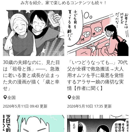
み方を紹介。家で楽しめるコンテンツも続々！
30歳の夫婦なのに、見た目
「いつどうなっても…」70代
は「祖母と孫」――。急激
父が全裸で救急搬送→大人
に老いる妻と成長が止まっ
用オムツを手に最悪を覚悟
た夫の漫画が描く「歳と幸
するアラサー娘の痛切な実
せ」
情【作者に聞く】
全国
全国
2026年5月11日 09:43 更新
2026年5月10日 17:35 更新