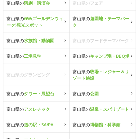
富山県の
演劇・講演会
富山県の
フェア
富山県の
GW(ゴールデンウィ
富山県の
遊園地・テーマパー
ーク)観光スポット
ク
富山県の
水族館・動物園
富山県の
フードテーマパーク
富山県の
工場見学
富山県の
キャンプ場・BBQ場
富山県の
牧場・レジャー＆リ
富山県の
グランピング
ゾート施設
富山県の
タワー・展望台
富山県の
公園
富山県の
アスレチック
富山県の
温泉・スパリゾート
富山県の
道の駅・SA/PA
富山県の
博物館・科学館