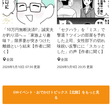
「10万円無断決済!?」誠実夫
「セクハラ」を「ミス」で
が釣り沼へ→「家族より趣
撃退？ツインの部屋を予約
味？」限界妻が突きつけた
した上司、女性部下の切れ
離婚という結末【作者に聞
味鋭い反撃にに「スカッと
く】
した」の声【作者に聞く】
全国
全国
2026年5月10日 07:30 更新
2026年5月9日 20:35 更新
GWイベント・おでかけトピックス【北陸】をもっと見
る