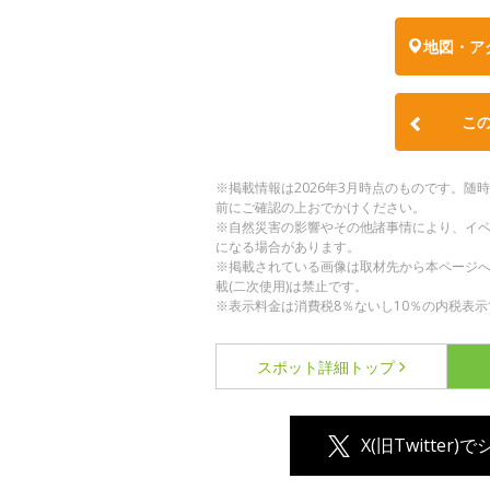
地図・ア
こ
※掲載情報は2026年3月時点のものです。
前にご確認の上おでかけください。
※自然災害の影響やその他諸事情により、イ
になる場合があります。
※掲載されている画像は取材先から本ページ
載(二次使用)は禁止です。
※表示料金は消費税8％ないし10％の内税表示
スポット詳細
トップ
X(旧Twitter)