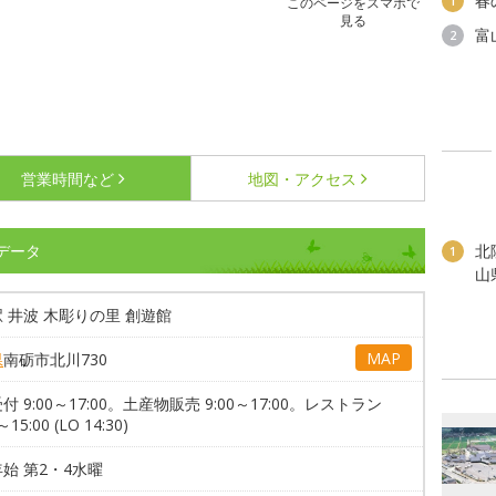
春
1
このページをスマホで
見る
富
2
営業時間など
地図・アクセス
データ
北
1
山
 井波 木彫りの里 創遊館
MAP
県
南砺市北川730
付 9:00～17:00。土産物販売 9:00～17:00。レストラン
～15:00 (LO 14:30)
始 第2・4水曜