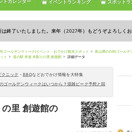
ントカレンダー
イベントランキング
スポットラ
更新は終了いたしました。来年（2027年）もどうぞよろしく
W(ゴールデンウィーク)イベント・おでかけ観光スポット
富山県のGW(ゴールデ
ポット
道の駅 井波 木彫りの里 創遊館
詳細データ
ピクニック
・
BBQ
などおでかけ情報を大特集
6年のゴールデンウィークはいつから？混雑ピーク予想と回
りの里 創遊館の