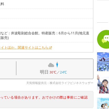
無料
。
館など：井波彫刻総合会館。特産販売：6月から11月(地元直
販売)
サイトほか、関連サイトはこちら
明日
30℃
／
24℃
天気情報提供元：株式会社ライフビジネスウェザー
なっている場合があります。おでかけの際は事前にご確認