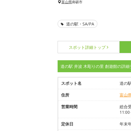
富山県
南砺市
道の駅・SA/PA
スポット詳細
トップ
道の駅 井波 木彫りの里 創遊館の詳細
スポット名
道の駅
住所
富山
営業時間
総合受
11:00
定休日
年末年