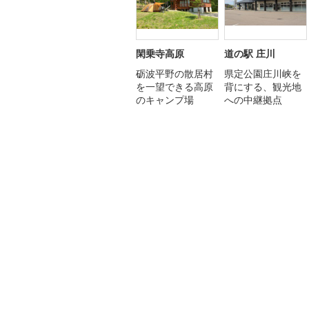
閑乗寺高原
道の駅 庄川
砺波平野の散居村
県定公園庄川峡を
を一望できる高原
背にする、観光地
のキャンプ場
への中継拠点