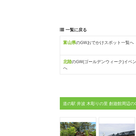
一覧に戻る
富山県
のGWおでかけスポット一覧へ
北陸
のGW(ゴールデンウィーク)イベ
へ
道の駅 井波 木彫りの里 創遊館周辺