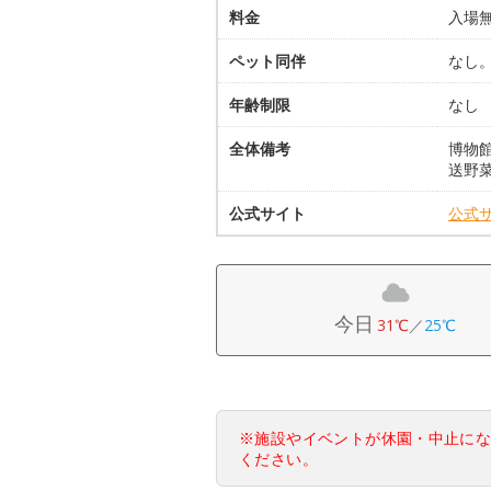
料金
入場
ペット同伴
なし
年齢制限
なし
全体備考
博物
送野菜
公式サイト
公式
今日
31℃
／
25℃
※施設やイベントが休園・中止に
ください。