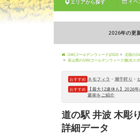
イベ
エリアから探す
2026年の
GW(ゴールデンウィーク)2026
北陸のG
富山県のGW(ゴールデンウィーク)観光ス
ネモフィラ
・
潮干狩り
・
おすすめ
【最大12連休も】202
おすすめ
避術をご紹介
道の駅 井波 木彫
詳細データ