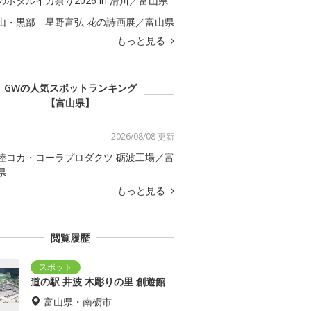
のホタルイカ祭り2026 in 滑川／富山県
山・黒部 星野富弘 花の詩画展／富山県
もっと見る
GWの人気スポットランキング
【富山県】
2026/08/08 更新
陸コカ・コーラプロダクツ 砺波工場／富
県
もっと見る
閲覧履歴
道の駅 井波 木彫りの里 創遊館
富山県・南砺市