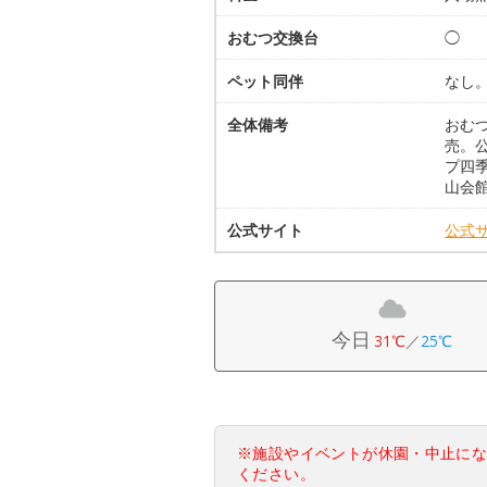
おむつ交換台
◯
ペット同伴
なし
全体備考
おむ
売。
プ四
山会
公式サイト
公式
今日
31℃
／
25℃
※施設やイベントが休園・中止に
ください。