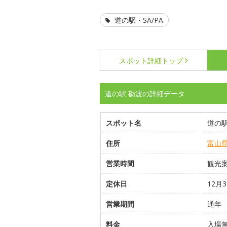
道の駅・SA/PA
スポット詳細
トップ
道の駅 砺波の詳細データ
スポット名
道の駅
住所
富山
営業時間
観光案
定休日
12月
営業期間
通年
料金
入場