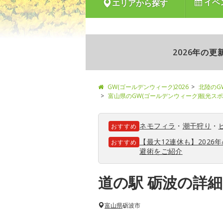
イベ
エリアから探す
2026年の
GW(ゴールデンウィーク)2026
北陸のG
富山県のGW(ゴールデンウィーク)観光ス
ネモフィラ
・
潮干狩り
・
おすすめ
【最大12連休も】202
おすすめ
避術をご紹介
道の駅 砺波の詳
富山県
砺波市