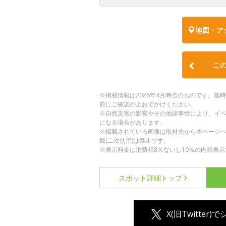
地図・ア
こ
※掲載情報は2026年4月時点のものです。
前にご確認の上おでかけください。
※自然災害の影響やその他諸事情により、イ
になる場合があります。
※掲載されている画像は取材先から本ページ
載(二次使用)は禁止です。
※表示料金は消費税8％ないし10％の内税表示
スポット詳細
トップ
X(旧Twitter)