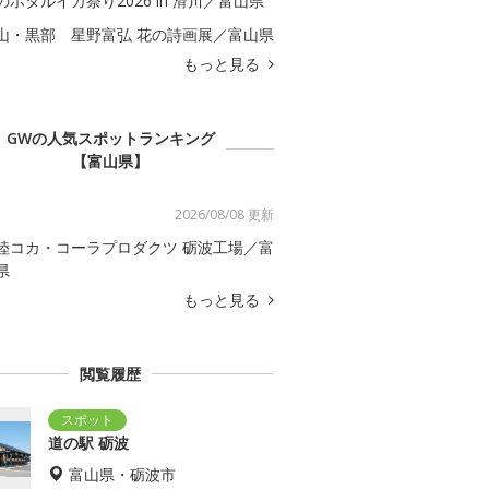
のホタルイカ祭り2026 in 滑川／富山県
山・黒部 星野富弘 花の詩画展／富山県
もっと見る
GWの人気スポットランキング
【富山県】
2026/08/08 更新
陸コカ・コーラプロダクツ 砺波工場／富
県
もっと見る
閲覧履歴
道の駅 砺波
富山県・砺波市