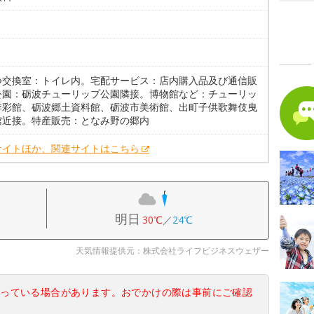
。
つ交換室：トイレ内。宅配サービス：店内購入品及び通信販
公園：砺波チューリップ公園隣接。博物館など：チューリッ
季彩館、砺波郷土資料館、砺波市美術館、出町子供歌舞伎曳
館近接。特産販売：となみ野の郷内
サイトほか、関連サイトはこちら
明日
30℃
／
24℃
天気情報提供元：株式会社ライフビジネスウェザー
なっている場合があります。おでかけの際は事前にご確認