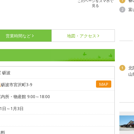
春
1
このページをスマホで
見る
富
2
営業時間など
地図・アクセス
北
1
 砺波
山
MAP
県
砺波市宮沢町3-9
内所・物産館 9:00～18:00
31日～1月3日
無料