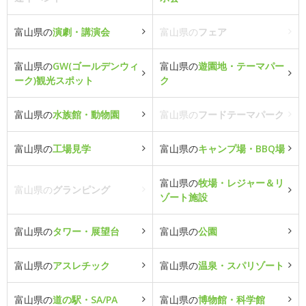
富山県の
演劇・講演会
富山県の
フェア
富山県の
GW(ゴールデンウィ
富山県の
遊園地・テーマパー
ーク)観光スポット
ク
富山県の
水族館・動物園
富山県の
フードテーマパーク
富山県の
工場見学
富山県の
キャンプ場・BBQ場
富山県の
牧場・レジャー＆リ
富山県の
グランピング
ゾート施設
富山県の
タワー・展望台
富山県の
公園
富山県の
アスレチック
富山県の
温泉・スパリゾート
富山県の
道の駅・SA/PA
富山県の
博物館・科学館