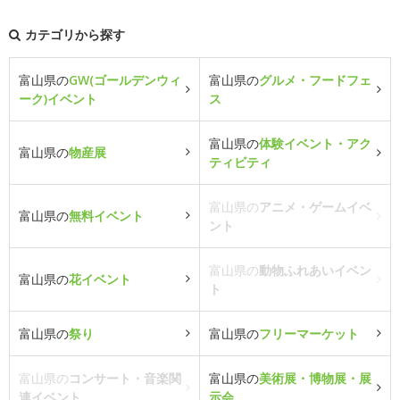
カテゴリから探す
富山県の
GW(ゴールデンウィ
富山県の
グルメ・フードフェ
ーク)イベント
ス
富山県の
体験イベント・アク
富山県の
物産展
ティビティ
富山県の
アニメ・ゲームイベ
富山県の
無料イベント
ント
富山県の
動物ふれあいイベン
富山県の
花イベント
ト
富山県の
祭り
富山県の
フリーマーケット
富山県の
コンサート・音楽関
富山県の
美術展・博物展・展
連イベント
示会