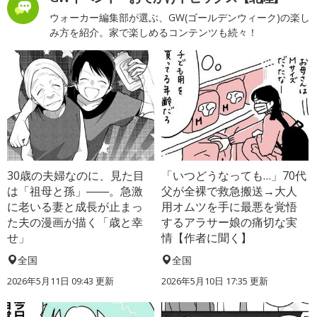
ウォーカー編集部が選ぶ、GW(ゴールデンウィーク)の楽し
み方を紹介。家で楽しめるコンテンツも続々！
30歳の夫婦なのに、見た目
「いつどうなっても…」70代
は「祖母と孫」――。急激
父が全裸で救急搬送→大人
に老いる妻と成長が止まっ
用オムツを手に最悪を覚悟
た夫の漫画が描く「歳と幸
するアラサー娘の痛切な実
せ」
情【作者に聞く】
全国
全国
2026年5月11日 09:43 更新
2026年5月10日 17:35 更新