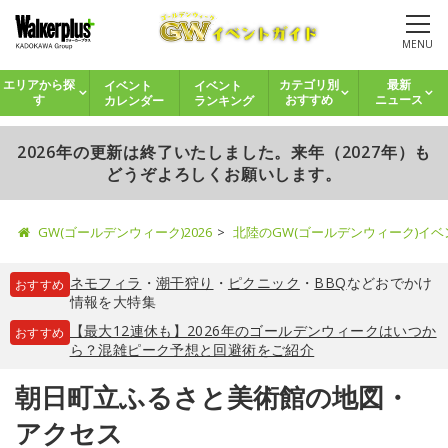
MENU
イベント
イベント
エリアから探
カテゴリ別
最新
カレンダー
ランキング
す
おすすめ
ニュース
2026年の更新は終了いたしました。来年（2027年）も
どうぞよろしくお願いします。
GW(ゴールデンウィーク)2026
北陸のGW(ゴールデンウィーク)イ
ネモフィラ
・
潮干狩り
・
ピクニック
・
BBQ
などおでかけ
おすすめ
情報を大特集
【最大12連休も】2026年のゴールデンウィークはいつか
おすすめ
ら？混雑ピーク予想と回避術をご紹介
朝日町立ふるさと美術館の地図・
アクセス