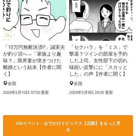
「10万円無断決済!?」誠実夫
「セクハラ」を「ミス」で
が釣り沼へ→「家族より趣
撃退？ツインの部屋を予約
味？」限界妻が突きつけた
した上司、女性部下の切れ
離婚という結末【作者に聞
味鋭い反撃にに「スカッと
く】
した」の声【作者に聞く】
全国
全国
2026年5月10日 07:30 更新
2026年5月9日 20:35 更新
GWイベント・おでかけトピックス【北陸】をもっと見
る