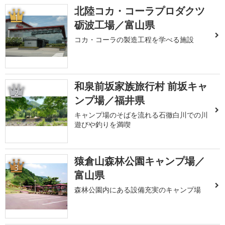
北陸コカ・コーラプロダクツ
1
砺波工場／富山県
コカ・コーラの製造工程を学べる施設
和泉前坂家族旅行村 前坂キャ
2
ンプ場／福井県
キャンプ場のそばを流れる石徹白川での川
遊びや釣りを満喫
猿倉山森林公園キャンプ場／
3
富山県
森林公園内にある設備充実のキャンプ場