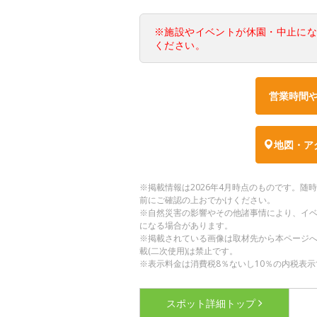
※施設やイベントが休園・中止に
ください。
営業時間
地図・ア
※掲載情報は2026年4月時点のものです。
前にご確認の上おでかけください。
※自然災害の影響やその他諸事情により、イ
になる場合があります。
※掲載されている画像は取材先から本ページ
載(二次使用)は禁止です。
※表示料金は消費税8％ないし10％の内税表示
スポット詳細
トップ