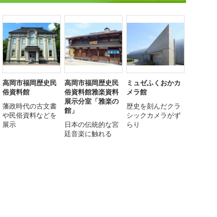
高岡市福岡歴史民
高岡市福岡歴史民
ミュゼふくおかカ
俗資料館
俗資料館雅楽資料
メラ館
展示分室「雅楽の
藩政時代の古文書
歴史を刻んだクラ
館」
や民俗資料などを
シックカメラがず
展示
日本の伝統的な宮
らり
廷音楽に触れる