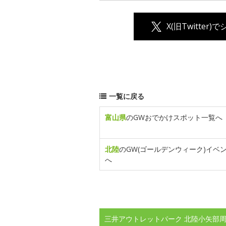
X(旧Twitter)
一覧に戻る
富山県
のGWおでかけスポット一覧へ
北陸
のGW(ゴールデンウィーク)イベ
へ
三井アウトレットパーク 北陸小矢部周