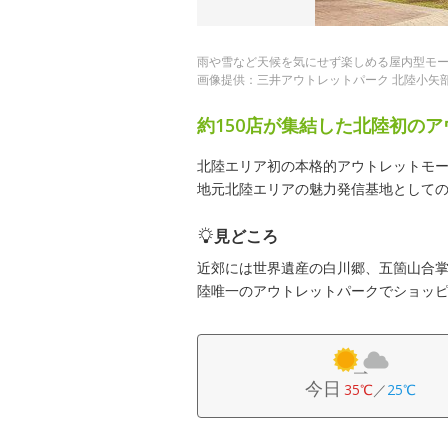
雨や雪など天候を気にせず楽しめる屋内型モ
画像提供：三井アウトレットパーク 北陸小矢
約150店が集結した北陸初の
北陸エリア初の本格的アウトレットモ
地元北陸エリアの魅力発信基地として
見どころ
近郊には世界遺産の白川郷、五箇山合
陸唯一のアウトレットパークでショッ
今日
35℃
／
25℃