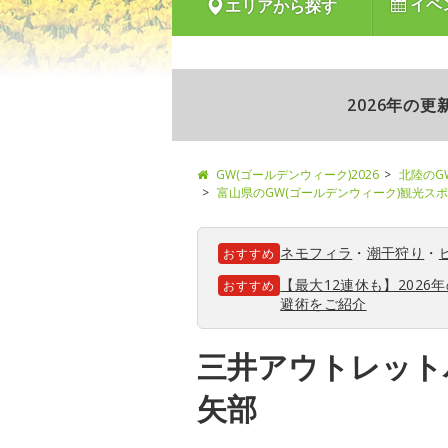
イベ
エリアから探す
2026年の
GW(ゴールデンウィーク)2026
北陸のG
富山県のGW(ゴールデンウィーク)観光ス
ネモフィラ
・
潮干狩り
・
おすすめ
【最大12連休も】202
おすすめ
避術をご紹介
三井アウトレット
矢部