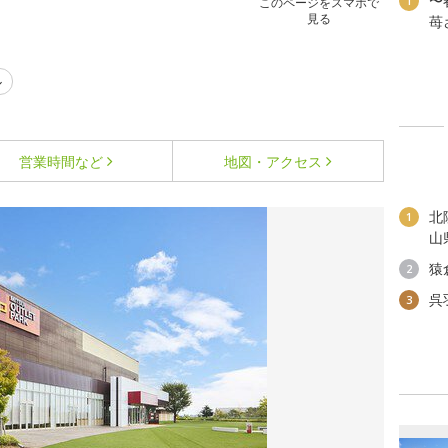
〜
1
このページをスマホで
見る
苺
ル
営業時間など
地図・アクセス
北
1
山
猿
2
呉
3