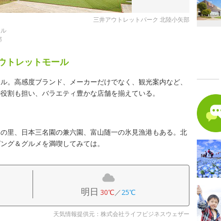
三井アウトレットパーク 北陸小矢部
ール
部
アウトレットモール
ール。高感度ブランド、メーカーだけでなく、観光案内など、
の役割も担い、バラエティ豊かな店舗を揃えている。
掌の里、日本三名園の兼六園、富山随一の氷見漁港もある。北
ピング＆グルメを満喫してみては。
明日
30℃
／
25℃
天気情報提供元：株式会社ライフビジネスウェザー