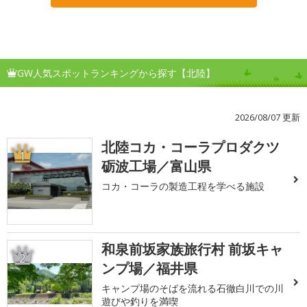
GW人気スポットランキングから探す【北陸】
2026/08/07 更新
北陸コカ・コーラプロダクツ
1
砺波工場／富山県
コカ・コーラの製造工程を学べる施設
和泉前坂家族旅行村 前坂キャ
2
ンプ場／福井県
キャンプ場のそばを流れる石徹白川での川
遊びや釣りを満喫