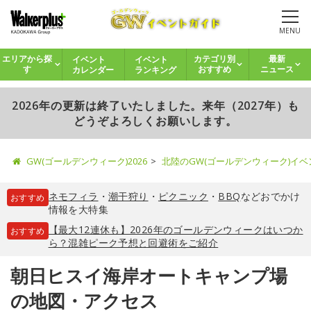
MENU
イベント
イベント
エリアから探
カテゴリ別
最新
カレンダー
ランキング
す
おすすめ
ニュース
2026年の更新は終了いたしました。来年（2027年）も
どうぞよろしくお願いします。
GW(ゴールデンウィーク)2026
北陸のGW(ゴールデンウィーク)イ
ネモフィラ
・
潮干狩り
・
ピクニック
・
BBQ
などおでかけ
おすすめ
情報を大特集
【最大12連休も】2026年のゴールデンウィークはいつか
おすすめ
ら？混雑ピーク予想と回避術をご紹介
朝日ヒスイ海岸オートキャンプ場
の地図・アクセス