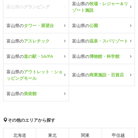
富山県の
牧場・レジャー＆リ
富山県の
グランピング
ゾート施設
富山県の
タワー・展望台
富山県の
公園
富山県の
アスレチック
富山県の
温泉・スパリゾート
富山県の
道の駅・SA/PA
富山県の
博物館・科学館
富山県の
アウトレット・ショ
富山県の
商業施設・百貨店
ッピングモール
富山県の
美術館
その他のエリアから探す
北海道
東北
関東
甲信越