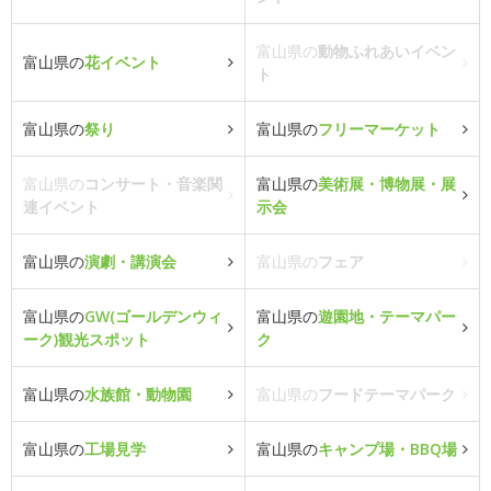
富山県の
動物ふれあいイベン
富山県の
花イベント
ト
富山県の
祭り
富山県の
フリーマーケット
富山県の
コンサート・音楽関
富山県の
美術展・博物展・展
連イベント
示会
富山県の
演劇・講演会
富山県の
フェア
富山県の
GW(ゴールデンウィ
富山県の
遊園地・テーマパー
ーク)観光スポット
ク
富山県の
水族館・動物園
富山県の
フードテーマパーク
富山県の
工場見学
富山県の
キャンプ場・BBQ場