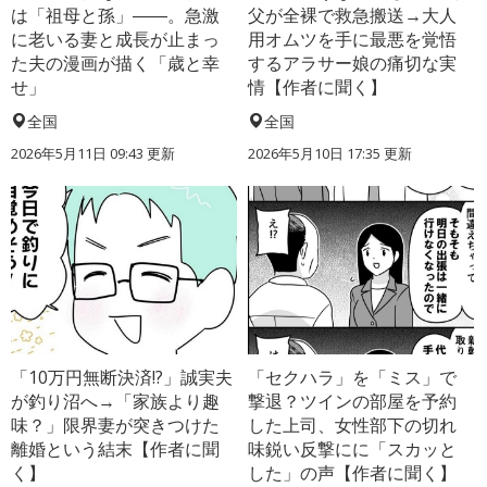
は「祖母と孫」――。急激
父が全裸で救急搬送→大人
に老いる妻と成長が止まっ
用オムツを手に最悪を覚悟
た夫の漫画が描く「歳と幸
するアラサー娘の痛切な実
せ」
情【作者に聞く】
全国
全国
2026年5月11日 09:43 更新
2026年5月10日 17:35 更新
「10万円無断決済!?」誠実夫
「セクハラ」を「ミス」で
が釣り沼へ→「家族より趣
撃退？ツインの部屋を予約
味？」限界妻が突きつけた
した上司、女性部下の切れ
離婚という結末【作者に聞
味鋭い反撃にに「スカッと
く】
した」の声【作者に聞く】