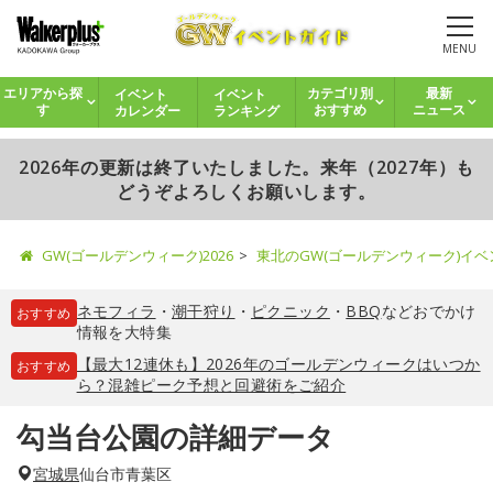
MENU
イベント
イベント
エリアから探
カテゴリ別
最新
カレンダー
ランキング
す
おすすめ
ニュース
2026年の更新は終了いたしました。来年（2027年）も
どうぞよろしくお願いします。
GW(ゴールデンウィーク)2026
東北のGW(ゴールデンウィーク)イ
ネモフィラ
・
潮干狩り
・
ピクニック
・
BBQ
などおでかけ
おすすめ
情報を大特集
【最大12連休も】2026年のゴールデンウィークはいつか
おすすめ
ら？混雑ピーク予想と回避術をご紹介
勾当台公園の詳細データ
宮城県
仙台市青葉区