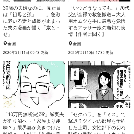
30歳の夫婦なのに、見た目
「いつどうなっても…」70代
は「祖母と孫」――。急激
父が全裸で救急搬送→大人
に老いる妻と成長が止まっ
用オムツを手に最悪を覚悟
た夫の漫画が描く「歳と幸
するアラサー娘の痛切な実
せ」
情【作者に聞く】
全国
全国
2026年5月11日 09:43 更新
2026年5月10日 17:35 更新
「10万円無断決済!?」誠実夫
「セクハラ」を「ミス」で
が釣り沼へ→「家族より趣
撃退？ツインの部屋を予約
味？」限界妻が突きつけた
した上司、女性部下の切れ