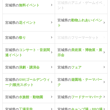
宮城県の
アニメ・ゲームイベ
宮城県の
無料イベント
ント
宮城県の
動物ふれあいイベン
宮城県の
花イベント
ト
宮城県の
祭り
宮城県の
フリーマーケット
宮城県の
コンサート・音楽関
宮城県の
美術展・博物展・展
連イベント
示会
宮城県の
演劇・講演会
宮城県の
フェア
宮城県の
GW(ゴールデンウィ
宮城県の
遊園地・テーマパー
ーク)観光スポット
ク
宮城県の
水族館・動物園
宮城県の
フードテーマパーク
宮城県の
工場見学
宮城県の
キャンプ場・BBQ場