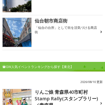
仙台朝市商店街
「仙台の台所」として街を活気づける商店
街
GW人気イベントランキングから探す【東北】
2026/08/10 更新
りんご娘 青森県40市町村
1
Stamp Rally(スタンプラリー)