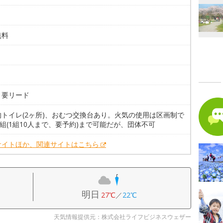
無料
。
。要リード
的トイレ(2ヶ所)、おむつ交換台あり。火気の使用は区画制で
0組(1組10人まで、要予約)まで可能だが、団体不可
サイトほか、関連サイトはこちら
明日
27℃
／
22℃
天気情報提供元：株式会社ライフビジネスウェザー