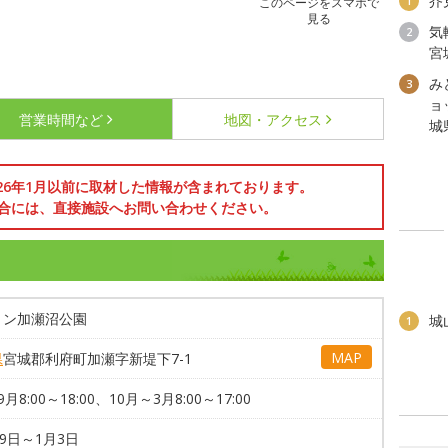
芥
1
このページをスマホで
見る
気
2
宮
み
3
ョ
営業時間など
地図・アクセス
城
026年1月以前に取材した情報が含まれております。
合には、直接施設へお問い合わせください。
リン加瀬沼公園
城
1
MAP
県
宮城郡利府町加瀬字新堤下7-1
月8:00～18:00、10月～3月8:00～17:00
29日～1月3日