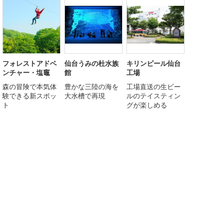
フォレストアドベ
仙台うみの杜水族
キリンビール仙台
ンチャー・塩竈
館
工場
森の冒険で本気体
豊かな三陸の海を
工場直送の生ビー
験できる新スポッ
大水槽で再現
ルのテイスティン
ト
グが楽しめる