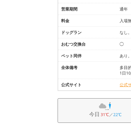
営業期間
通年
料金
入場
ドッグラン
なし
おむつ交換台
◯
ペット同伴
あり
全体備考
多目
1日1
公式サイト
公式
今日
31℃
／
22℃