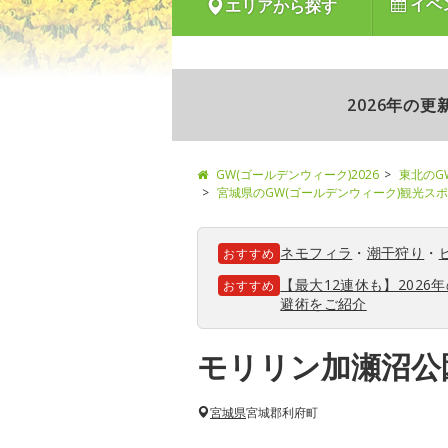
イベ
エリアから探す
2026年の
GW(ゴールデンウィーク)2026
東北のG
宮城県のGW(ゴールデンウィーク)観光ス
ネモフィラ
・
潮干狩り
・
おすすめ
【最大12連休も】202
おすすめ
避術をご紹介
モリリン加瀬沼公
宮城県
宮城郡利府町