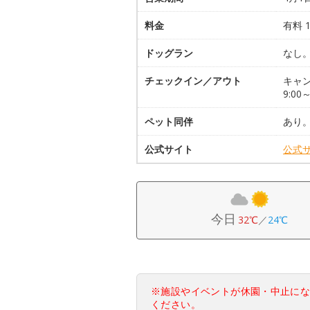
料金
有料 
ドッグラン
なし
チェックイン／アウト
キャ
9:00
ペット同伴
あり
公式サイト
公式
今日
32℃
／
24℃
※施設やイベントが休園・中止に
ください。