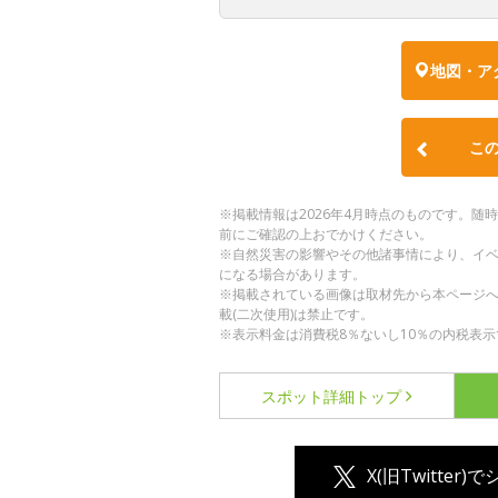
地図・ア
こ
※掲載情報は2026年4月時点のものです。
前にご確認の上おでかけください。
※自然災害の影響やその他諸事情により、イ
になる場合があります。
※掲載されている画像は取材先から本ページ
載(二次使用)は禁止です。
※表示料金は消費税8％ないし10％の内税表示
スポット詳細
トップ
X(旧Twitter)