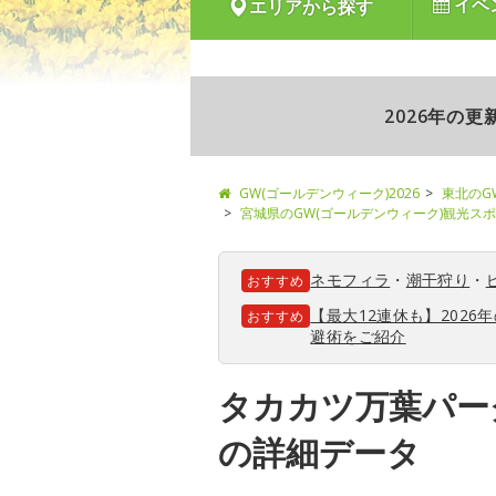
イベ
エリアから探す
2026年の
GW(ゴールデンウィーク)2026
東北のG
宮城県のGW(ゴールデンウィーク)観光ス
ネモフィラ
・
潮干狩り
・
おすすめ
【最大12連休も】202
おすすめ
避術をご紹介
タカカツ万葉パー
の詳細データ