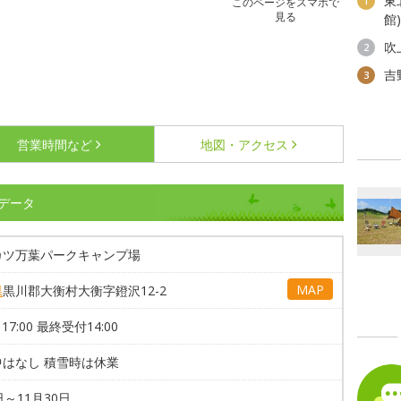
東
1
このページをスマホで
見る
館
吹
2
吉
3
営業時間など
地図・アクセス
データ
カツ万葉パークキャンプ場
MAP
県
黒川郡大衡村大衡字鐙沢12-2
～17:00 最終受付14:00
中はなし 積雪時は休業
日～11月30日