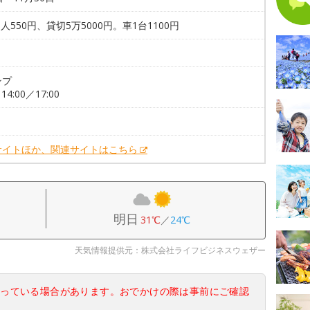
1人550円、貸切5万5000円。車1台1100円
。
ンプ
～14:00／17:00
。
サイトほか、関連サイトはこちら
明日
31℃
／
24℃
天気情報提供元：株式会社ライフビジネスウェザー
なっている場合があります。おでかけの際は事前にご確認