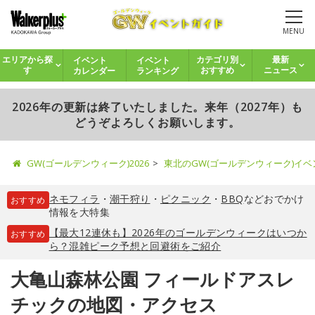
MENU
イベント
イベント
エリアから探
カテゴリ別
最新
カレンダー
ランキング
す
おすすめ
ニュース
2026年の更新は終了いたしました。来年（2027年）も
どうぞよろしくお願いします。
GW(ゴールデンウィーク)2026
東北のGW(ゴールデンウィーク)イ
ネモフィラ
・
潮干狩り
・
ピクニック
・
BBQ
などおでかけ
おすすめ
情報を大特集
【最大12連休も】2026年のゴールデンウィークはいつか
おすすめ
ら？混雑ピーク予想と回避術をご紹介
大亀山森林公園 フィールドアスレ
チックの地図・アクセス