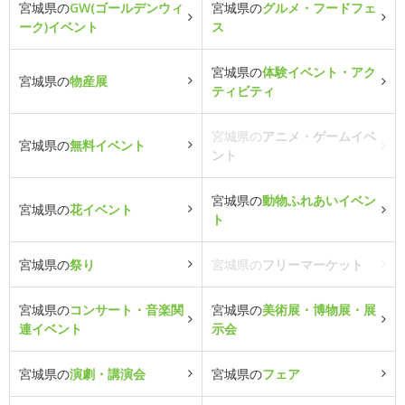
宮城県の
GW(ゴールデンウィ
宮城県の
グルメ・フードフェ
ーク)イベント
ス
宮城県の
体験イベント・アク
宮城県の
物産展
ティビティ
宮城県の
アニメ・ゲームイベ
宮城県の
無料イベント
ント
宮城県の
動物ふれあいイベン
宮城県の
花イベント
ト
宮城県の
祭り
宮城県の
フリーマーケット
宮城県の
コンサート・音楽関
宮城県の
美術展・博物展・展
連イベント
示会
宮城県の
演劇・講演会
宮城県の
フェア