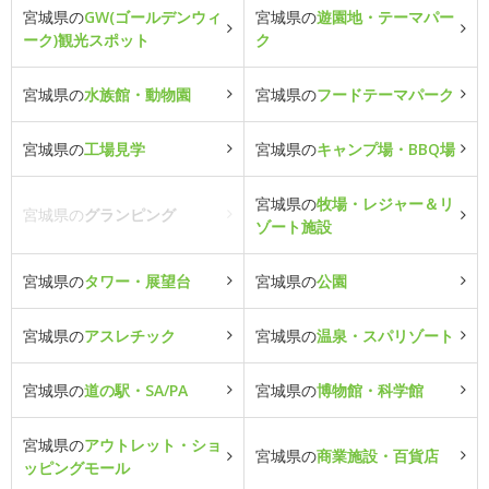
宮城県の
GW(ゴールデンウィ
宮城県の
遊園地・テーマパー
ーク)観光スポット
ク
宮城県の
水族館・動物園
宮城県の
フードテーマパーク
宮城県の
工場見学
宮城県の
キャンプ場・BBQ場
宮城県の
牧場・レジャー＆リ
宮城県の
グランピング
ゾート施設
宮城県の
タワー・展望台
宮城県の
公園
宮城県の
アスレチック
宮城県の
温泉・スパリゾート
宮城県の
道の駅・SA/PA
宮城県の
博物館・科学館
宮城県の
アウトレット・ショ
宮城県の
商業施設・百貨店
ッピングモール