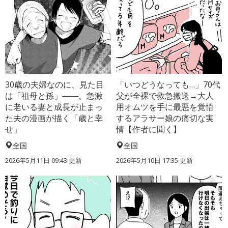
30歳の夫婦なのに、見た目
「いつどうなっても…」70代
は「祖母と孫」――。急激
父が全裸で救急搬送→大人
に老いる妻と成長が止まっ
用オムツを手に最悪を覚悟
た夫の漫画が描く「歳と幸
するアラサー娘の痛切な実
せ」
情【作者に聞く】
全国
全国
2026年5月11日 09:43 更新
2026年5月10日 17:35 更新