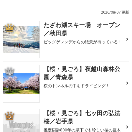
2026/08/07 更新
たざわ湖スキー場 オープン
1
／秋田県
ビッグゲレンデからの絶景が待っている！
【桜・見ごろ】夜越山森林公
2
園／青森県
桜のトンネルの中をドライビング！
【桜・見ごろ】七ッ田の弘法
3
桜／岩手県
推定樹齢800年の県下でも珍しい桜の巨木