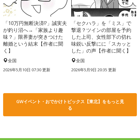
「10万円無断決済!?」誠実夫
「セクハラ」を「ミス」で
が釣り沼へ→「家族より趣
撃退？ツインの部屋を予約
味？」限界妻が突きつけた
した上司、女性部下の切れ
離婚という結末【作者に聞
味鋭い反撃にに「スカッと
く】
した」の声【作者に聞く】
全国
全国
2026年5月10日 07:30 更新
2026年5月9日 20:35 更新
GWイベント・おでかけトピックス【東北】をもっと見
る