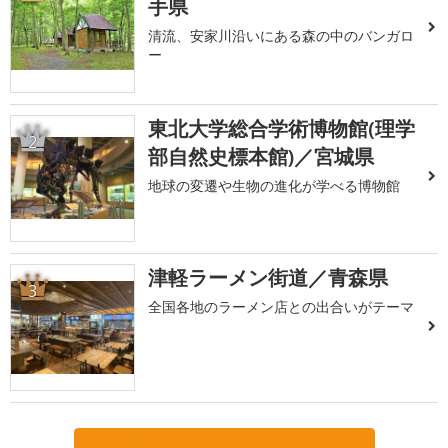
手県
清流、安家川沿いにある森の中のバンガロ
ー
東北大学総合学術博物館(理学
2
部自然史標本館)／宮城県
地球の変遷や生物の進化が学べる博物館
津軽ラーメン街道／青森県
3
全国各地のラーメン店との出合いがテーマ