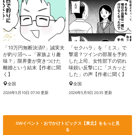
「10万円無断決済!?」誠実夫
「セクハラ」を「ミス」で
が釣り沼へ→「家族より趣
撃退？ツインの部屋を予約
味？」限界妻が突きつけた
した上司、女性部下の切れ
離婚という結末【作者に聞
味鋭い反撃にに「スカッと
く】
した」の声【作者に聞く】
全国
全国
2026年5月10日 07:30 更新
2026年5月9日 20:35 更新
GWイベント・おでかけトピックス【東北】をもっと見
る