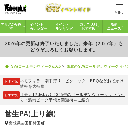
MENU
イベント
イベント
エリアから探
カテゴリ別
最新
カレンダー
ランキング
す
おすすめ
ニュース
2026年の更新は終了いたしました。来年（2027年）も
どうぞよろしくお願いします。
GW(ゴールデンウィーク)2026
東北のGW(ゴールデンウィーク)イ
ネモフィラ
・
潮干狩り
・
ピクニック
・
BBQ
などおでかけ
おすすめ
情報を大特集
【最大12連休も】2026年のゴールデンウィークはいつか
おすすめ
ら？混雑ピーク予想と回避術をご紹介
菅生PA(上り線)
宮城県
柴田郡村田町