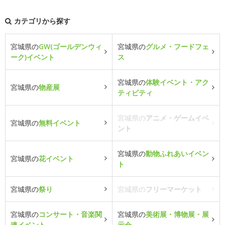
カテゴリから探す
宮城県の
GW(ゴールデンウィ
宮城県の
グルメ・フードフェ
ーク)イベント
ス
宮城県の
体験イベント・アク
宮城県の
物産展
ティビティ
宮城県の
アニメ・ゲームイベ
宮城県の
無料イベント
ント
宮城県の
動物ふれあいイベン
宮城県の
花イベント
ト
宮城県の
祭り
宮城県の
フリーマーケット
宮城県の
コンサート・音楽関
宮城県の
美術展・博物展・展
連イベント
示会