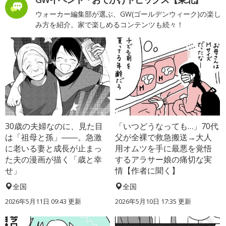
ウォーカー編集部が選ぶ、GW(ゴールデンウィーク)の楽し
み方を紹介。家で楽しめるコンテンツも続々！
30歳の夫婦なのに、見た目
「いつどうなっても…」70代
は「祖母と孫」――。急激
父が全裸で救急搬送→大人
に老いる妻と成長が止まっ
用オムツを手に最悪を覚悟
た夫の漫画が描く「歳と幸
するアラサー娘の痛切な実
せ」
情【作者に聞く】
全国
全国
2026年5月11日 09:43 更新
2026年5月10日 17:35 更新