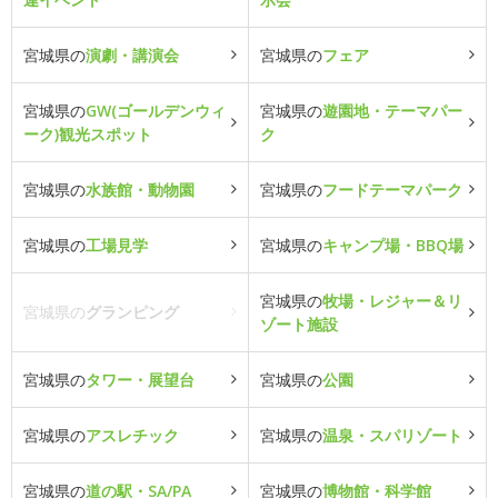
宮城県の
演劇・講演会
宮城県の
フェア
宮城県の
GW(ゴールデンウィ
宮城県の
遊園地・テーマパー
ーク)観光スポット
ク
宮城県の
水族館・動物園
宮城県の
フードテーマパーク
宮城県の
工場見学
宮城県の
キャンプ場・BBQ場
宮城県の
牧場・レジャー＆リ
宮城県の
グランピング
ゾート施設
宮城県の
タワー・展望台
宮城県の
公園
宮城県の
アスレチック
宮城県の
温泉・スパリゾート
宮城県の
道の駅・SA/PA
宮城県の
博物館・科学館