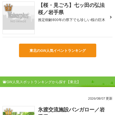
【桜・見ごろ】七ッ田の弘法
3
桜／岩手県
推定樹齢800年の県下でも珍しい桜の巨木
東北のGW人気イベントランキング
GW人気スポットランキングから探す【東北】
2026/08/07 更新
氷渡交流施設バンガロー／岩
1