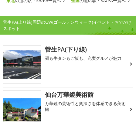
東北
の道の駅・SA/PA一覧へ
全国
の道の駅・SA/PA一覧へ
菅生PA(上り線)周辺のGW(ゴールデンウィーク)イベント・おでかけ
スポット
菅生PA(下り線)
麺も牛タンもご飯も、充実グルメが魅力
仙台万華鏡美術館
万華鏡の芸術性と奥深さを体感できる美術
館