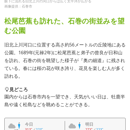
眼下に流れる旧北上川の河口からは広く太平洋が広がる
画像提供：石巻市
松尾芭蕉も訪れた、石巻の街並みを望
む公園
旧北上川河口に位置する高さ約56メートルの丘陵地にある
公園。1689年(元禄2年)に松尾芭蕉と弟子の曾良が日和山
を訪れ、石巻の街を眺望した様子が『奥の細道』に残され
ている。春には桜の花が咲き誇り、花見を楽しむ人が多く
訪れる。
見どころ
園内からは石巻市内を一望でき、天気がいい日は、牡鹿半
島や遠く松島などを眺めることができる。
今日
明日
31℃
／
22℃
27℃
／
22℃