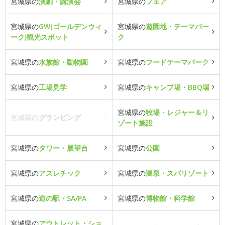
宮城県の
演劇・講演会
宮城県の
フェア
宮城県の
GW(ゴールデンウィ
宮城県の
遊園地・テーマパー
ーク)観光スポット
ク
宮城県の
水族館・動物園
宮城県の
フードテーマパーク
宮城県の
工場見学
宮城県の
キャンプ場・BBQ場
宮城県の
牧場・レジャー＆リ
宮城県の
グランピング
ゾート施設
宮城県の
タワー・展望台
宮城県の
公園
宮城県の
アスレチック
宮城県の
温泉・スパリゾート
宮城県の
道の駅・SA/PA
宮城県の
博物館・科学館
宮城県の
アウトレット・ショ