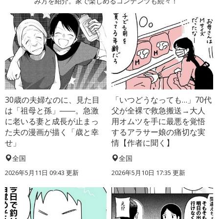
み方を紹介。家で楽しめるコンテンツも続々！
30歳の夫婦なのに、見た目
「いつどうなっても…」70代
は「祖母と孫」――。急激
父が全裸で救急搬送→大人
に老いる妻と成長が止まっ
用オムツを手に最悪を覚悟
た夫の漫画が描く「歳と幸
するアラサー娘の痛切な実
せ」
情【作者に聞く】
全国
全国
2026年5月11日 09:43 更新
2026年5月10日 17:35 更新