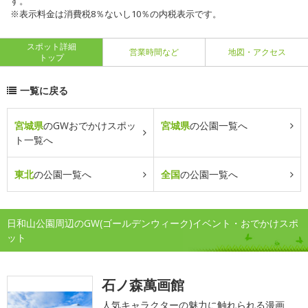
す。
※表示料金は消費税8％ないし10％の内税表示です。
スポット詳細
営業時間など
地図・アクセス
トップ
一覧に戻る
宮城県
のGWおでかけスポッ
宮城県
の公園一覧へ
ト一覧へ
東北
の公園一覧へ
全国
の公園一覧へ
日和山公園周辺のGW(ゴールデンウィーク)イベント・おでかけスポ
ット
石ノ森萬画館
人気キャラクターの魅力に触れられる漫画