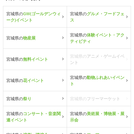
宮城県の
GW(ゴールデンウィ
宮城県の
グルメ・フードフェ
ーク)イベント
ス
宮城県の
体験イベント・アク
宮城県の
物産展
ティビティ
宮城県の
アニメ・ゲームイベ
宮城県の
無料イベント
ント
宮城県の
動物ふれあいイベン
宮城県の
花イベント
ト
宮城県の
祭り
宮城県の
フリーマーケット
宮城県の
コンサート・音楽関
宮城県の
美術展・博物展・展
連イベント
示会