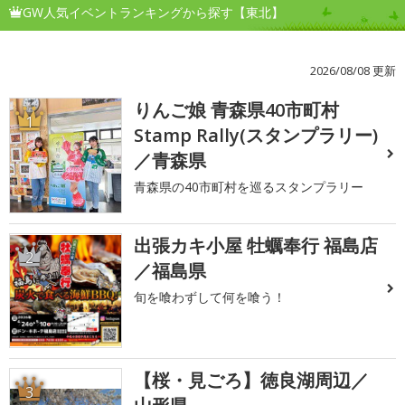
GW人気イベントランキングから探す【東北】
2026/08/08 更新
りんご娘 青森県40市町村
1
Stamp Rally(スタンプラリー)
／青森県
青森県の40市町村を巡るスタンプラリー
出張カキ小屋 牡蠣奉行 福島店
2
／福島県
旬を喰わずして何を喰う！
【桜・見ごろ】徳良湖周辺／
3