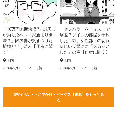
「10万円無断決済!?」誠実夫
「セクハラ」を「ミス」で
が釣り沼へ→「家族より趣
撃退？ツインの部屋を予約
味？」限界妻が突きつけた
した上司、女性部下の切れ
離婚という結末【作者に聞
味鋭い反撃にに「スカッと
く】
した」の声【作者に聞く】
全国
全国
2026年5月10日 07:30 更新
2026年5月9日 20:35 更新
GWイベント・おでかけトピックス【東北】をもっと見
る