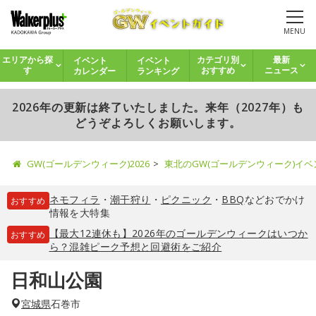
MENU
イベント
イベント
エリアから探
カテゴリ別
最新
カレンダー
ランキング
す
おすすめ
ニュース
2026年の更新は終了いたしました。来年（2027年）も
どうぞよろしくお願いします。
GW(ゴールデンウィーク)2026
東北のGW(ゴールデンウィーク)イ
ネモフィラ
・
潮干狩り
・
ピクニック
・
BBQ
などおでかけ
おすすめ
情報を大特集
【最大12連休も】2026年のゴールデンウィークはいつか
おすすめ
ら？混雑ピーク予想と回避術をご紹介
日和山公園
宮城県
石巻市