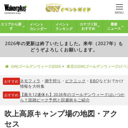
MENU
イベント
イベント
エリアから探
カテゴリ別
最新
カレンダー
ランキング
す
おすすめ
ニュース
2026年の更新は終了いたしました。来年（2027年）も
どうぞよろしくお願いします。
GW(ゴールデンウィーク)2026
東北のGW(ゴールデンウィーク)イ
ネモフィラ
・
潮干狩り
・
ピクニック
・
BBQ
などおでかけ
おすすめ
情報を大特集
【最大12連休も】2026年のゴールデンウィークはいつか
おすすめ
ら？混雑ピーク予想と回避術をご紹介
吹上高原キャンプ場の地図・アク
セス