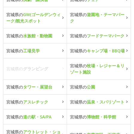
宮城県の
GW(ゴールデンウィ
宮城県の
遊園地・テーマパー
ーク)観光スポット
ク
宮城県の
水族館・動物園
宮城県の
フードテーマパーク
宮城県の
工場見学
宮城県の
キャンプ場・BBQ場
宮城県の
牧場・レジャー＆リ
宮城県の
グランピング
ゾート施設
宮城県の
タワー・展望台
宮城県の
公園
宮城県の
アスレチック
宮城県の
温泉・スパリゾート
宮城県の
道の駅・SA/PA
宮城県の
博物館・科学館
宮城県の
アウトレット・ショ