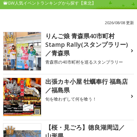
GW人気イベントランキングから探す【東北】
2026/08/08 更新
りんご娘 青森県40市町村
1
Stamp Rally(スタンプラリー)
／青森県
青森県の40市町村を巡るスタンプラリー
出張カキ小屋 牡蠣奉行 福島店
2
／福島県
旬を喰わずして何を喰う！
【桜・見ごろ】徳良湖周辺／
3
山形県