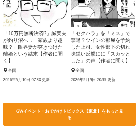
「10万円無断決済!?」誠実夫
「セクハラ」を「ミス」で
が釣り沼へ→「家族より趣
撃退？ツインの部屋を予約
味？」限界妻が突きつけた
した上司、女性部下の切れ
離婚という結末【作者に聞
味鋭い反撃にに「スカッと
く】
した」の声【作者に聞く】
全国
全国
2026年5月10日 07:30 更新
2026年5月9日 20:35 更新
GWイベント・おでかけトピックス【東北】をもっと見
る