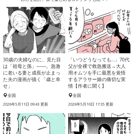
30歳の夫婦なのに、見た目
「いつどうなっても…」70代
は「祖母と孫」――。急激
父が全裸で救急搬送→大人
に老いる妻と成長が止まっ
用オムツを手に最悪を覚悟
た夫の漫画が描く「歳と幸
するアラサー娘の痛切な実
せ」
情【作者に聞く】
全国
全国
2026年5月11日 09:43 更新
2026年5月10日 17:35 更新