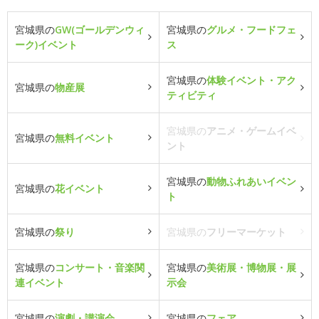
宮城県の
GW(ゴールデンウィ
宮城県の
グルメ・フードフェ
ーク)イベント
ス
宮城県の
体験イベント・アク
宮城県の
物産展
ティビティ
宮城県の
アニメ・ゲームイベ
宮城県の
無料イベント
ント
宮城県の
動物ふれあいイベン
宮城県の
花イベント
ト
宮城県の
祭り
宮城県の
フリーマーケット
宮城県の
コンサート・音楽関
宮城県の
美術展・博物展・展
連イベント
示会
宮城県の
演劇・講演会
宮城県の
フェア