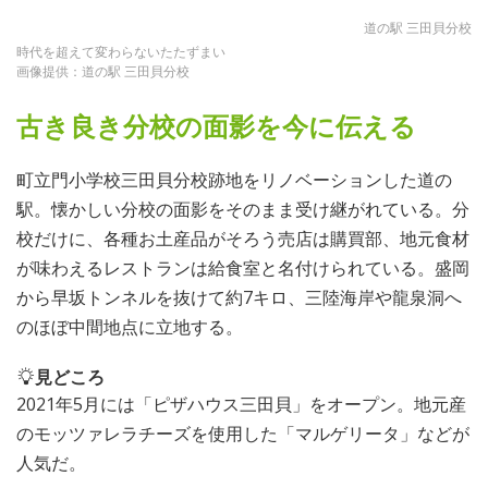
道の駅 三田貝分校
時代を超えて変わらないたたずまい
画像提供：道の駅 三田貝分校
古き良き分校の面影を今に伝える
町立門小学校三田貝分校跡地をリノベーションした道の
駅。懐かしい分校の面影をそのまま受け継がれている。分
校だけに、各種お土産品がそろう売店は購買部、地元食材
が味わえるレストランは給食室と名付けられている。盛岡
から早坂トンネルを抜けて約7キロ、三陸海岸や龍泉洞へ
のほぼ中間地点に立地する。
見どころ
2021年5月には「ピザハウス三田貝」をオープン。地元産
のモッツァレラチーズを使用した「マルゲリータ」などが
人気だ。