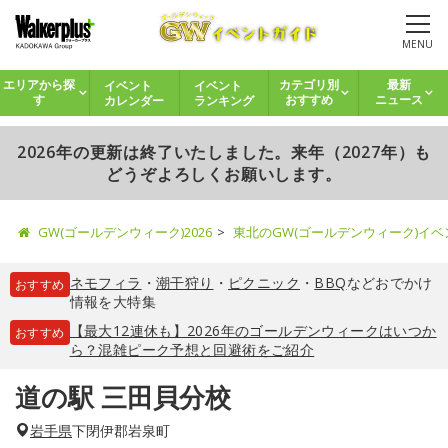
MENU
イベント
イベント
エリアから探
カテゴリ別
最新
カレンダー
ランキング
す
おすすめ
ニュース
2026年の更新は終了いたしました。来年（2027年）も
どうぞよろしくお願いします。
GW(ゴールデンウィーク)2026
東北のGW(ゴールデンウィーク)イ
ネモフィラ
・
潮干狩り
・
ピクニック
・
BBQ
などおでかけ
おすすめ
情報を大特集
【最大12連休も】2026年のゴールデンウィークはいつか
おすすめ
ら？混雑ピーク予想と回避術をご紹介
道の駅 三田貝分校
岩手県
下閉伊郡岩泉町