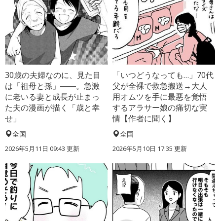
30歳の夫婦なのに、見た目
「いつどうなっても…」70代
は「祖母と孫」――。急激
父が全裸で救急搬送→大人
に老いる妻と成長が止まっ
用オムツを手に最悪を覚悟
た夫の漫画が描く「歳と幸
するアラサー娘の痛切な実
せ」
情【作者に聞く】
全国
全国
2026年5月11日 09:43 更新
2026年5月10日 17:35 更新