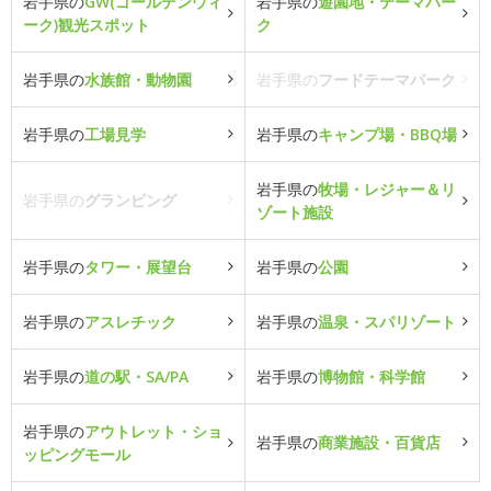
岩手県の
GW(ゴールデンウィ
岩手県の
遊園地・テーマパー
ーク)観光スポット
ク
岩手県の
水族館・動物園
岩手県の
フードテーマパーク
岩手県の
工場見学
岩手県の
キャンプ場・BBQ場
岩手県の
牧場・レジャー＆リ
岩手県の
グランピング
ゾート施設
岩手県の
タワー・展望台
岩手県の
公園
岩手県の
アスレチック
岩手県の
温泉・スパリゾート
岩手県の
道の駅・SA/PA
岩手県の
博物館・科学館
岩手県の
アウトレット・ショ
岩手県の
商業施設・百貨店
ッピングモール