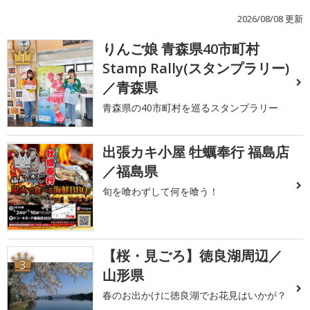
2026/08/08 更新
りんご娘 青森県40市町村
1
Stamp Rally(スタンプラリー)
／青森県
青森県の40市町村を巡るスタンプラリー
出張カキ小屋 牡蠣奉行 福島店
2
／福島県
旬を喰わずして何を喰う！
【桜・見ごろ】徳良湖周辺／
3
山形県
春のお出かけに徳良湖でお花見はいかが？