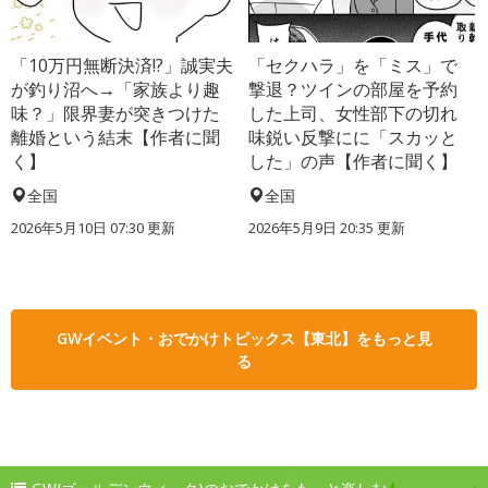
「10万円無断決済!?」誠実夫
「セクハラ」を「ミス」で
が釣り沼へ→「家族より趣
撃退？ツインの部屋を予約
味？」限界妻が突きつけた
した上司、女性部下の切れ
離婚という結末【作者に聞
味鋭い反撃にに「スカッと
く】
した」の声【作者に聞く】
全国
全国
2026年5月10日 07:30 更新
2026年5月9日 20:35 更新
GWイベント・おでかけトピックス【東北】をもっと見
る