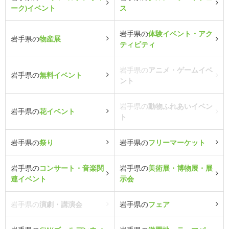
ーク)イベント
ス
岩手県の
体験イベント・アク
岩手県の
物産展
ティビティ
岩手県の
アニメ・ゲームイベ
岩手県の
無料イベント
ント
岩手県の
動物ふれあいイベン
岩手県の
花イベント
ト
岩手県の
祭り
岩手県の
フリーマーケット
岩手県の
コンサート・音楽関
岩手県の
美術展・博物展・展
連イベント
示会
岩手県の
演劇・講演会
岩手県の
フェア