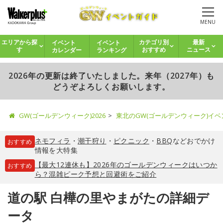
MENU
イベント
イベント
エリアから探
カテゴリ別
最新
カレンダー
ランキング
す
おすすめ
ニュース
2026年の更新は終了いたしました。来年（2027年）も
どうぞよろしくお願いします。
GW(ゴールデンウィーク)2026
東北のGW(ゴールデンウィーク)イ
ネモフィラ
・
潮干狩り
・
ピクニック
・
BBQ
などおでかけ
おすすめ
情報を大特集
【最大12連休も】2026年のゴールデンウィークはいつか
おすすめ
ら？混雑ピーク予想と回避術をご紹介
道の駅 白樺の里やまがたの詳細デ
ータ