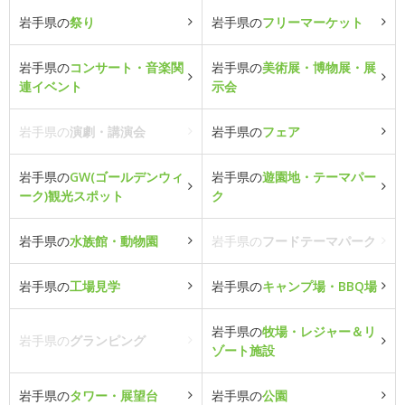
岩手県の
祭り
岩手県の
フリーマーケット
岩手県の
コンサート・音楽関
岩手県の
美術展・博物展・展
連イベント
示会
岩手県の
演劇・講演会
岩手県の
フェア
岩手県の
GW(ゴールデンウィ
岩手県の
遊園地・テーマパー
ーク)観光スポット
ク
岩手県の
水族館・動物園
岩手県の
フードテーマパーク
岩手県の
工場見学
岩手県の
キャンプ場・BBQ場
岩手県の
牧場・レジャー＆リ
岩手県の
グランピング
ゾート施設
岩手県の
タワー・展望台
岩手県の
公園