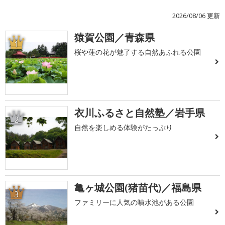
2026/08/06 更新
猿賀公園／青森県
1
桜や蓮の花が魅了する自然あふれる公園
衣川ふるさと自然塾／岩手県
2
自然を楽しめる体験がたっぷり
亀ヶ城公園(猪苗代)／福島県
3
ファミリーに人気の噴水池がある公園