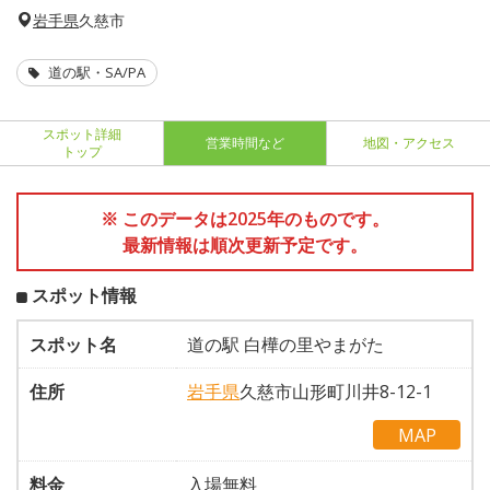
岩手県
久慈市
道の駅・SA/PA
スポット詳細
営業時間など
地図・アクセス
トップ
※ このデータは2025年のものです。
最新情報は順次更新予定です。
スポット情報
スポット名
道の駅 白樺の里やまがた
住所
岩手県
久慈市山形町川井8-12-1
MAP
料金
入場無料