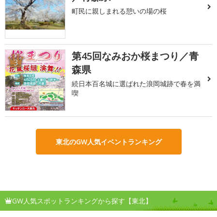
町民に親しまれる憩いの場の桜
第45回なみおか桜まつり／青
3
森県
続日本百名城に選ばれた浪岡城跡で春を満
喫
東北のGW人気イベントランキング
GW人気スポットランキングから探す【東北】