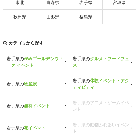
東北
青森県
岩手県
宮城県
秋田県
山形県
福島県
カテゴリから探す
岩手県の
GW(ゴールデンウィ
岩手県の
グルメ・フードフェ
ーク)イベント
ス
岩手県の
体験イベント・アク
岩手県の
物産展
ティビティ
岩手県の
アニメ・ゲームイベ
岩手県の
無料イベント
ント
岩手県の
動物ふれあいイベン
岩手県の
花イベント
ト