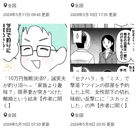
全国
全国
2026年5月11日 09:43 更新
2026年5月10日 17:35 更新
「10万円無断決済!?」誠実夫
「セクハラ」を「ミス」で
が釣り沼へ→「家族より趣
撃退？ツインの部屋を予約
味？」限界妻が突きつけた
した上司、女性部下の切れ
離婚という結末【作者に聞
味鋭い反撃にに「スカッと
く】
した」の声【作者に聞く】
全国
全国
2026年5月10日 07:30 更新
2026年5月9日 20:35 更新