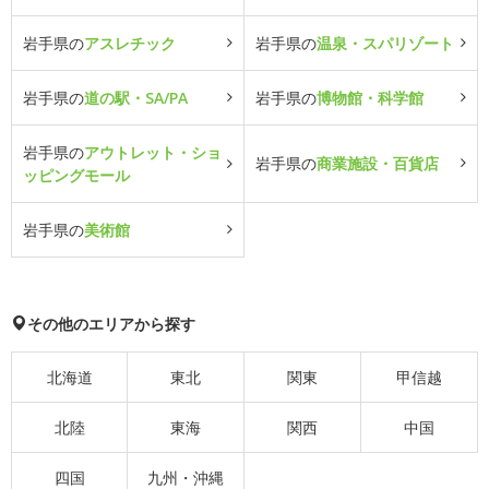
岩手県の
アスレチック
岩手県の
温泉・スパリゾート
岩手県の
道の駅・SA/PA
岩手県の
博物館・科学館
岩手県の
アウトレット・ショ
岩手県の
商業施設・百貨店
ッピングモール
岩手県の
美術館
その他のエリアから探す
北海道
東北
関東
甲信越
北陸
東海
関西
中国
四国
九州・沖縄