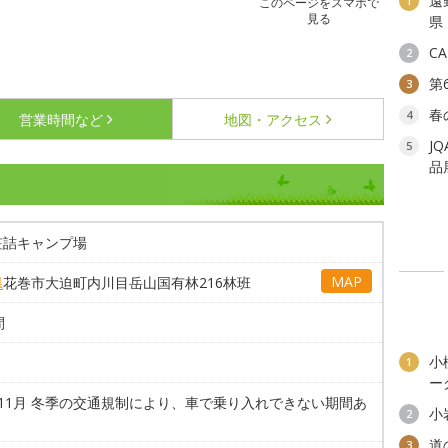
遠
1
このページをスマホで
見る
県
C
2
第
3
春
4
営業時間など
地図・アクセス
J
5
品
笠詰キャンプ場
MAP
県
花巻市大迫町内川目岳山国有林216林班
間
小
1
ー
～11月 冬季の交通規制により、車で乗り入れできない期間あ
小
2
道
3