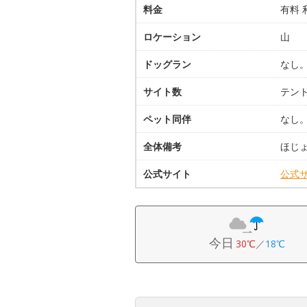
料金
有料 
ロケーション
山
ドッグラン
なし
サイト数
テント
ペット同伴
なし
全体備考
ほじ
公式サイト
公式
今日
30℃
／
18℃