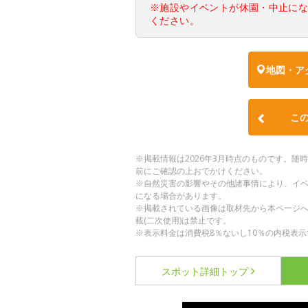
※施設やイベントが休園・中止に
ください。
地図・ア
こ
※掲載情報は2026年3月時点のものです。
前にご確認の上おでかけください。
※自然災害の影響やその他諸事情により、イ
になる場合があります。
※掲載されている画像は取材先から本ページ
載(二次使用)は禁止です。
※表示料金は消費税8％ないし10％の内税表示
スポット詳細
トップ