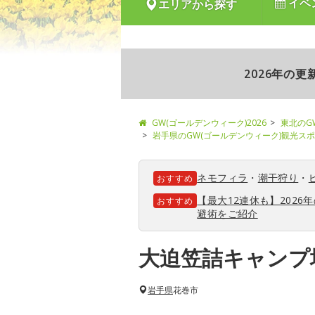
イベ
エリアから探す
2026年の
GW(ゴールデンウィーク)2026
東北のG
岩手県のGW(ゴールデンウィーク)観光ス
ネモフィラ
・
潮干狩り
・
おすすめ
【最大12連休も】202
おすすめ
避術をご紹介
大迫笠詰キャンプ
岩手県
花巻市