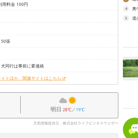
利用料金 100円
奥
4
道
5
。
50張
。
ょ犬同行は事前に要連絡
サイトほか、関連サイトはこちら
明日
28℃
／
19℃
天気情報提供元：株式会社ライフビジネスウェザー