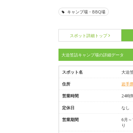
キャンプ場・BBQ場
スポット詳細
トップ
大迫笠詰キャンプ場の詳細データ
スポット名
大迫
住所
岩手
営業時間
24時
定休日
なし
営業期間
6月
り