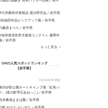
野物語×謎解き 異界ハンター試験／岩手
APIC刑務所作業製品 展示即売会／岩手県
6回福田作品ピックアップ展／岩手県
の藤原まつり／岩手県
QA地球環境世界児童画コンテスト 優秀作
展／岩手県
もっと見る
GWの人気スポットランキング
【岩手県】
2026/08/09 更新
柳沢砂防公園オートキャンプ場「虹色パ
ク」(道の駅雫石あねっこ)／岩手県
岩井農場まきば園／岩手県
の駅 やまだ おいすた／岩手県