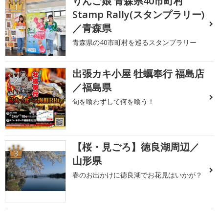
りんご娘 青森県40市町村
1
Stamp Rally(スタンプラリー)
／青森県
青森県の40市町村を巡るスタンプラリー
出張カキ小屋 牡蠣奉行 福島店
2
／福島県
旬を喰わずして何を喰う！
【桜・見ごろ】徳良湖周辺／
3
山形県
春のお出かけに徳良湖でお花見はいかが？