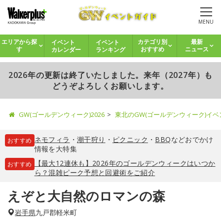
MENU
イベント
イベント
エリアから探
カテゴリ別
最新
カレンダー
ランキング
す
おすすめ
ニュース
2026年の更新は終了いたしました。来年（2027年）も
どうぞよろしくお願いします。
GW(ゴールデンウィーク)2026
東北のGW(ゴールデンウィーク)イ
ネモフィラ
・
潮干狩り
・
ピクニック
・
BBQ
などおでかけ
おすすめ
情報を大特集
【最大12連休も】2026年のゴールデンウィークはいつか
おすすめ
ら？混雑ピーク予想と回避術をご紹介
えぞと大自然のロマンの森
岩手県
九戸郡軽米町