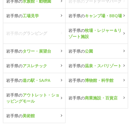
岩手県の
水族館・動物園
岩手県の
フードテーマパーク
岩手県の
工場見学
岩手県の
キャンプ場・BBQ場
岩手県の
牧場・レジャー＆リ
岩手県の
グランピング
ゾート施設
岩手県の
タワー・展望台
岩手県の
公園
岩手県の
アスレチック
岩手県の
温泉・スパリゾート
岩手県の
道の駅・SA/PA
岩手県の
博物館・科学館
岩手県の
アウトレット・ショ
岩手県の
商業施設・百貨店
ッピングモール
岩手県の
美術館