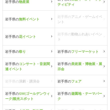
岩手県の
物産展
ティビティ
岩手県の
アニメ・ゲームイベ
岩手県の
無料イベント
ント
岩手県の
動物ふれあいイベン
岩手県の
花イベント
ト
岩手県の
祭り
岩手県の
フリーマーケット
岩手県の
コンサート・音楽関
岩手県の
美術展・博物展・展
連イベント
示会
岩手県の
演劇・講演会
岩手県の
フェア
岩手県の
GW(ゴールデンウィ
岩手県の
遊園地・テーマパー
ーク)観光スポット
ク