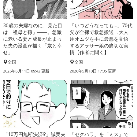
30歳の夫婦なのに、見た目
「いつどうなっても…」70代
は「祖母と孫」――。急激
父が全裸で救急搬送→大人
に老いる妻と成長が止まっ
用オムツを手に最悪を覚悟
た夫の漫画が描く「歳と幸
するアラサー娘の痛切な実
せ」
情【作者に聞く】
全国
全国
2026年5月11日 09:43 更新
2026年5月10日 17:35 更新
「10万円無断決済!?」誠実夫
「セクハラ」を「ミス」で