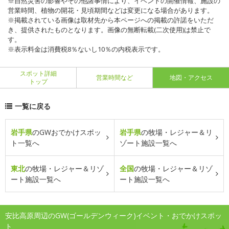
※自然災害の影響やその他諸事情により、イベントの開催情報、施設の
営業時間、植物の開花・見頃期間などは変更になる場合があります。
※掲載されている画像は取材先から本ページへの掲載の許諾をいただ
き、提供されたものとなります。画像の無断転載(二次使用)は禁止で
す。
※表示料金は消費税8％ないし10％の内税表示です。
スポット詳細
営業時間など
地図・アクセス
トップ
一覧に戻る
岩手県
のGWおでかけスポッ
岩手県
の牧場・レジャー＆リ
ト一覧へ
ゾート施設一覧へ
東北
の牧場・レジャー＆リゾ
全国
の牧場・レジャー＆リゾ
ート施設一覧へ
ート施設一覧へ
安比高原周辺のGW(ゴールデンウィーク)イベント・おでかけスポッ
ト