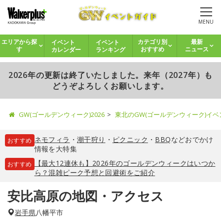
MENU
イベント
イベント
エリアから探
カテゴリ別
最新
カレンダー
ランキング
す
おすすめ
ニュース
2026年の更新は終了いたしました。来年（2027年）も
どうぞよろしくお願いします。
GW(ゴールデンウィーク)2026
東北のGW(ゴールデンウィーク)イ
ネモフィラ
・
潮干狩り
・
ピクニック
・
BBQ
などおでかけ
おすすめ
情報を大特集
【最大12連休も】2026年のゴールデンウィークはいつか
おすすめ
ら？混雑ピーク予想と回避術をご紹介
安比高原の地図・アクセス
岩手県
八幡平市