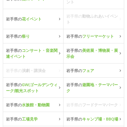
ント
岩手県の
動物ふれあいイベン
岩手県の
花イベント
ト
岩手県の
祭り
岩手県の
フリーマーケット
岩手県の
コンサート・音楽関
岩手県の
美術展・博物展・展
連イベント
示会
岩手県の
演劇・講演会
岩手県の
フェア
岩手県の
GW(ゴールデンウィ
岩手県の
遊園地・テーマパー
ーク)観光スポット
ク
岩手県の
水族館・動物園
岩手県の
フードテーマパーク
岩手県の
工場見学
岩手県の
キャンプ場・BBQ場