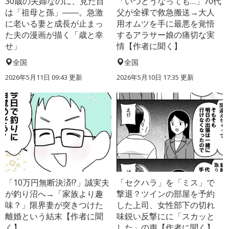
30歳の夫婦なのに、見た目
「いつどうなっても…」70代
は「祖母と孫」――。急激
父が全裸で救急搬送→大人
に老いる妻と成長が止まっ
用オムツを手に最悪を覚悟
た夫の漫画が描く「歳と幸
するアラサー娘の痛切な実
せ」
情【作者に聞く】
全国
全国
2026年5月11日 09:43 更新
2026年5月10日 17:35 更新
「10万円無断決済!?」誠実夫
「セクハラ」を「ミス」で
が釣り沼へ→「家族より趣
撃退？ツインの部屋を予約
味？」限界妻が突きつけた
した上司、女性部下の切れ
離婚という結末【作者に聞
味鋭い反撃にに「スカッと
く】
した」の声【作者に聞く】