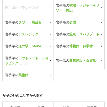
岩手県の
牧場・レジャー＆リ
岩手県の
グランピング
ゾート施設
岩手県の
タワー・展望台
岩手県の
公園
岩手県の
アスレチック
岩手県の
温泉・スパリゾート
岩手県の
道の駅・SA/PA
岩手県の
博物館・科学館
岩手県の
アウトレット・ショ
岩手県の
商業施設・百貨店
ッピングモール
岩手県の
美術館
その他のエリアから探す