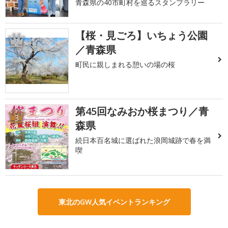
青森県の40市町村を巡るスタンプラリー
【桜・見ごろ】いちょう公園
2
／青森県
町民に親しまれる憩いの場の桜
第45回なみおか桜まつり／青
3
森県
続日本百名城に選ばれた浪岡城跡で春を満
喫
東北のGW人気イベントランキング