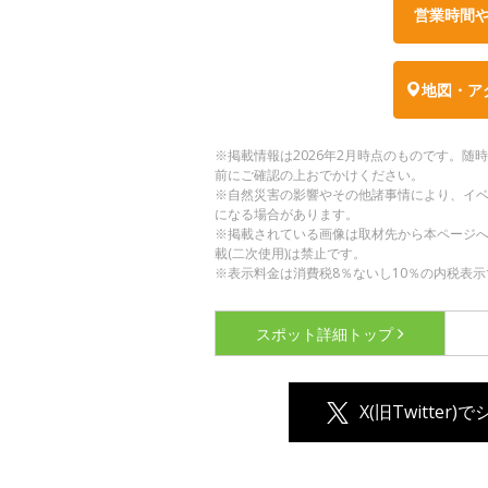
営業時間
地図・ア
※掲載情報は2026年2月時点のものです。
前にご確認の上おでかけください。
※自然災害の影響やその他諸事情により、イ
になる場合があります。
※掲載されている画像は取材先から本ページ
載(二次使用)は禁止です。
※表示料金は消費税8％ないし10％の内税表示
スポット詳細
トップ
X(旧Twitter)