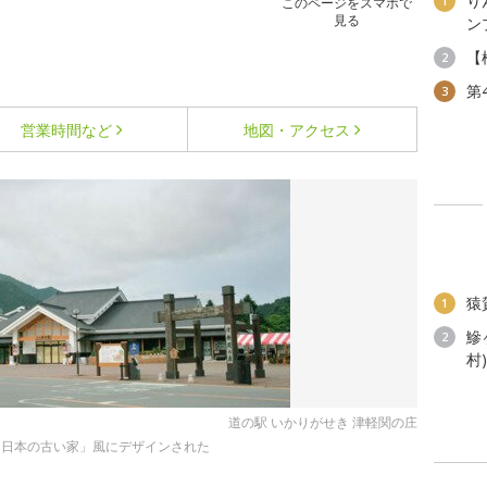
り
1
このページをスマホで
見る
ン
【
2
第
3
営業時間など
地図・アクセス
猿
1
鰺
2
村
道の駅 いかりがせき 津軽関の庄
と日本の古い家」風にデザインされた