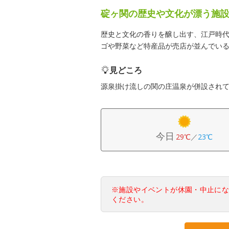
碇ヶ関の歴史や文化が漂う施
歴史と文化の香りを醸し出す、江戸時
ゴや野菜など特産品が売店が並んでい
見どころ
源泉掛け流しの関の庄温泉が併設され
今日
29℃
／
23℃
※施設やイベントが休園・中止に
ください。