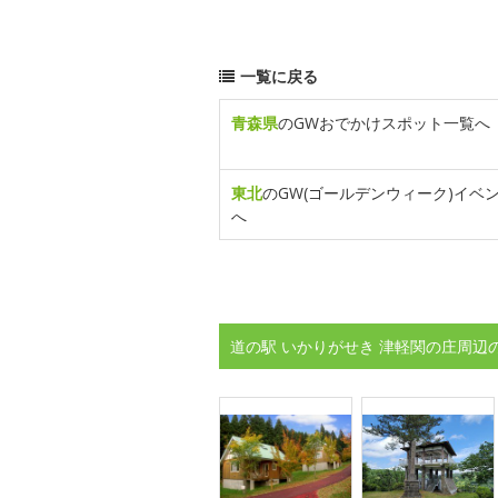
一覧に戻る
青森県
のGWおでかけスポット一覧へ
東北
のGW(ゴールデンウィーク)イベ
へ
道の駅 いかりがせき 津軽関の庄周辺