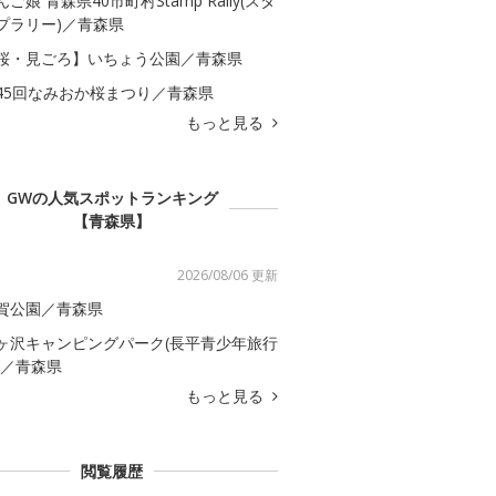
んご娘 青森県40市町村Stamp Rally(スタ
プラリー)／青森県
桜・見ごろ】いちょう公園／青森県
45回なみおか桜まつり／青森県
もっと見る
GWの人気スポットランキング
【青森県】
2026/08/06 更新
賀公園／青森県
ヶ沢キャンピングパーク(長平青少年旅行
)／青森県
もっと見る
閲覧履歴