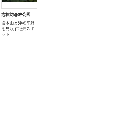
志賀坊森林公園
岩木山と津軽平野
を見渡す絶景スポ
ット