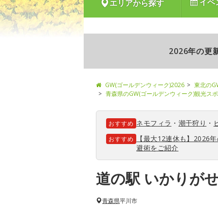
イベ
エリアから探す
2026年の
GW(ゴールデンウィーク)2026
東北のG
青森県のGW(ゴールデンウィーク)観光ス
ネモフィラ
・
潮干狩り
・
おすすめ
【最大12連休も】202
おすすめ
避術をご紹介
道の駅 いかりがせ
青森県
平川市