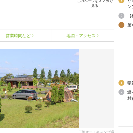
り
1
このページをスマホで
見る
ン
【
2
第
3
営業時間など
地図・アクセス
猿
1
鰺
2
村
三沢オートキャンプ場