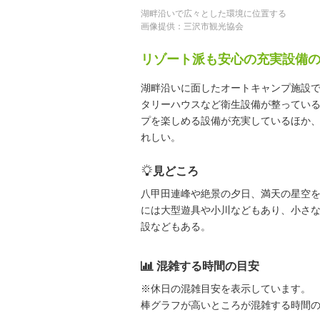
湖畔沿いで広々とした環境に位置する
画像提供：三沢市観光協会
リゾート派も安心の充実設備
湖畔沿いに面したオートキャンプ施設で、
タリーハウスなど衛生設備が整っている
プを楽しめる設備が充実しているほか、広
れしい。
見どころ
八甲田連峰や絶景の夕日、満天の星空
には大型遊具や小川などもあり、小さ
設などもある。
混雑する時間の目安
※休日の混雑目安を表示しています。
棒グラフが高いところが混雑する時間