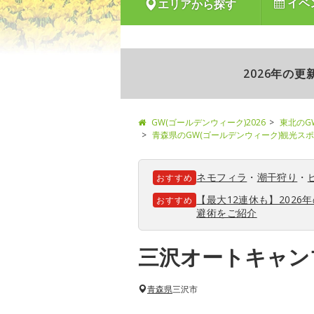
イベ
エリアから探す
2026年の
GW(ゴールデンウィーク)2026
東北のG
青森県のGW(ゴールデンウィーク)観光ス
ネモフィラ
・
潮干狩り
・
おすすめ
【最大12連休も】202
おすすめ
避術をご紹介
三沢オートキャン
青森県
三沢市