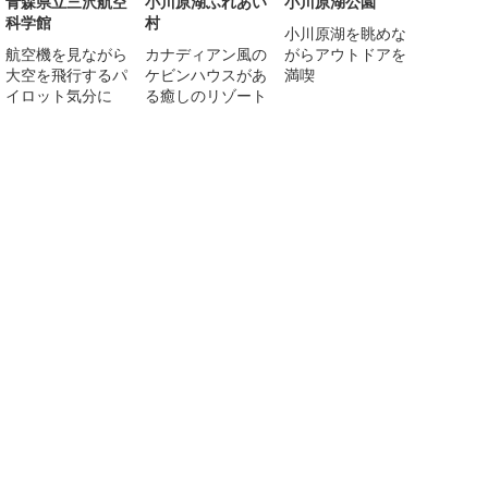
青森県立三沢航空
小川原湖ふれあい
小川原湖公園
科学館
村
小川原湖を眺めな
航空機を見ながら
カナディアン風の
がらアウトドアを
大空を飛行するパ
ケビンハウスがあ
満喫
イロット気分に
る癒しのリゾート