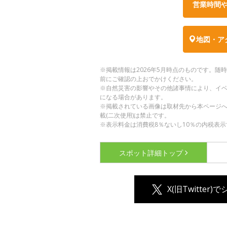
営業時間
地図・ア
※掲載情報は2026年5月時点のものです。
前にご確認の上おでかけください。
※自然災害の影響やその他諸事情により、イ
になる場合があります。
※掲載されている画像は取材先から本ページ
載(二次使用)は禁止です。
※表示料金は消費税8％ないし10％の内税表示
スポット詳細
トップ
X(旧Twitter)