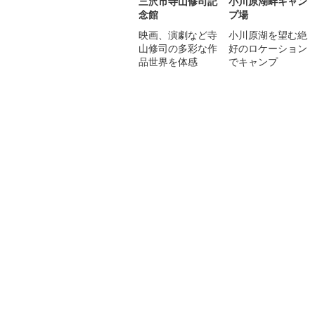
三沢市寺山修司記
小川原湖畔キャン
念館
プ場
映画、演劇など寺
小川原湖を望む絶
山修司の多彩な作
好のロケーション
品世界を体感
でキャンプ