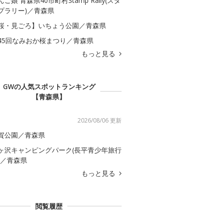
んご娘 青森県40市町村Stamp Rally(スタ
プラリー)／青森県
桜・見ごろ】いちょう公園／青森県
45回なみおか桜まつり／青森県
もっと見る
GWの人気スポットランキング
【青森県】
2026/08/06 更新
賀公園／青森県
ヶ沢キャンピングパーク(長平青少年旅行
)／青森県
もっと見る
閲覧履歴