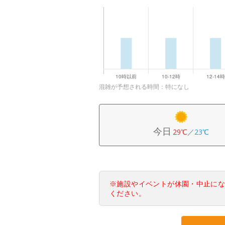
混雑が予想される時間：特になし
今日
29℃
／
23℃
※施設やイベントが休園・中止に
ください。