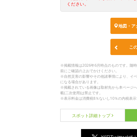
ください。
地図・ア
こ
※掲載情報は2026年6月時点のものです。
前にご確認の上おでかけください。
※自然災害の影響やその他諸事情により、イ
になる場合があります。
※掲載されている画像は取材先から本ページ
載(二次使用)は禁止です。
※表示料金は消費税8％ないし10％の内税表示
スポット詳細
トップ