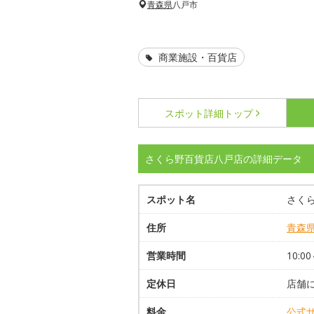
青森県
八戸市
商業施設・百貨店
スポット詳細
トップ
さくら野百貨店八戸店の詳細データ
スポット名
さく
住所
青森
営業時間
10:00
定休日
店舗
料金
公式