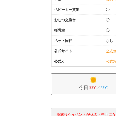
ベビーカー貸出
◯
おむつ交換台
◯
授乳室
◯
ペット同伴
なし
公式サイト
公式
公式X
公式
今日
33℃
／
23℃
※施設やイベントが休園・中止に