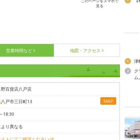
【
1
このページをスマホで
見る
営業時間など
地図・アクセス
津
1
ク
2
ム
ら野百貨店八戸店
MAP
県
八戸市三日町13
～18:30
により異なる
サイトにてご確認ください