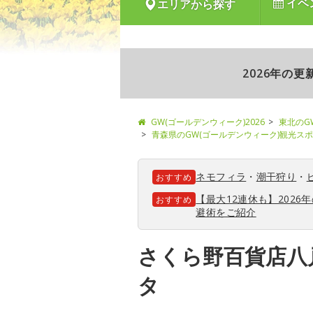
イベ
エリアから探す
2026年の
GW(ゴールデンウィーク)2026
東北のG
青森県のGW(ゴールデンウィーク)観光ス
ネモフィラ
・
潮干狩り
・
おすすめ
【最大12連休も】202
おすすめ
避術をご紹介
さくら野百貨店八
タ