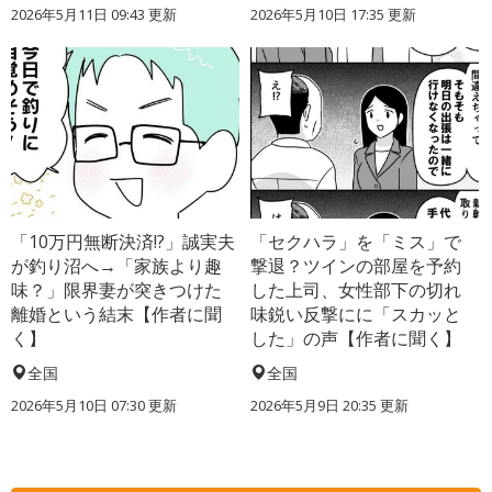
2026年5月11日 09:43 更新
2026年5月10日 17:35 更新
「10万円無断決済!?」誠実夫
「セクハラ」を「ミス」で
が釣り沼へ→「家族より趣
撃退？ツインの部屋を予約
味？」限界妻が突きつけた
した上司、女性部下の切れ
離婚という結末【作者に聞
味鋭い反撃にに「スカッと
く】
した」の声【作者に聞く】
全国
全国
2026年5月10日 07:30 更新
2026年5月9日 20:35 更新