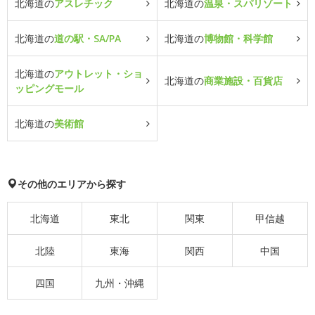
北海道の
アスレチック
北海道の
温泉・スパリゾート
北海道の
道の駅・SA/PA
北海道の
博物館・科学館
北海道の
アウトレット・ショ
北海道の
商業施設・百貨店
ッピングモール
北海道の
美術館
その他のエリアから探す
北海道
東北
関東
甲信越
北陸
東海
関西
中国
四国
九州・沖縄