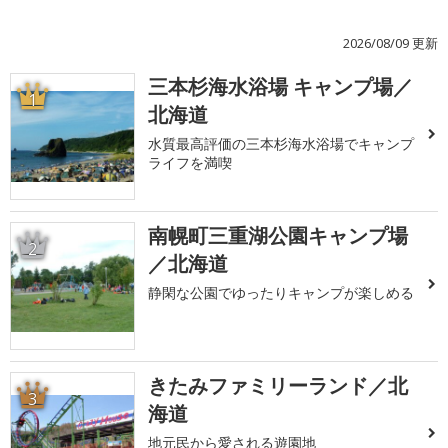
2026/08/09 更新
三本杉海水浴場 キャンプ場／
1
北海道
水質最高評価の三本杉海水浴場でキャンプ
ライフを満喫
南幌町三重湖公園キャンプ場
2
／北海道
静閑な公園でゆったりキャンプが楽しめる
きたみファミリーランド／北
3
海道
地元民から愛される遊園地