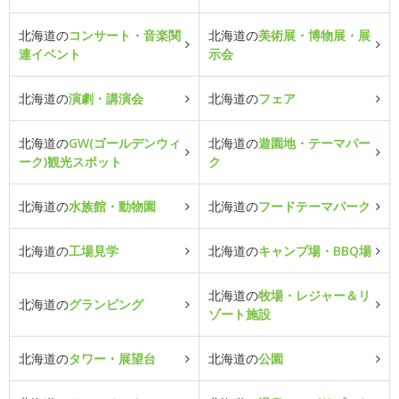
北海道の
コンサート・音楽関
北海道の
美術展・博物展・展
連イベント
示会
北海道の
演劇・講演会
北海道の
フェア
北海道の
GW(ゴールデンウィ
北海道の
遊園地・テーマパー
ーク)観光スポット
ク
北海道の
水族館・動物園
北海道の
フードテーマパーク
北海道の
工場見学
北海道の
キャンプ場・BBQ場
北海道の
牧場・レジャー＆リ
北海道の
グランピング
ゾート施設
北海道の
タワー・展望台
北海道の
公園