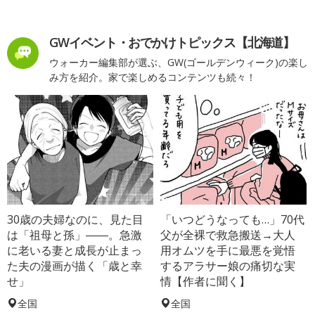
GWイベント・おでかけトピックス【北海道】
ウォーカー編集部が選ぶ、GW(ゴールデンウィーク)の楽し
み方を紹介。家で楽しめるコンテンツも続々！
30歳の夫婦なのに、見た目
「いつどうなっても…」70代
は「祖母と孫」――。急激
父が全裸で救急搬送→大人
に老いる妻と成長が止まっ
用オムツを手に最悪を覚悟
た夫の漫画が描く「歳と幸
するアラサー娘の痛切な実
せ」
情【作者に聞く】
全国
全国