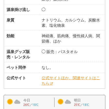
源泉掛け流し
◯
泉質
ナトリウム、カルシウム、炭酸水
素、塩化物泉
効能
神経痛、筋肉痛、慢性婦人病、関
節痛、ほか
温泉グッズ販
◯ 販売：バスタオル
売・レンタル
ペット同伴
なし。
公式サイト
公式サイトほか、関連サイトはこ
ちら
今日
明日
26℃
／
18℃
25℃
／
18℃