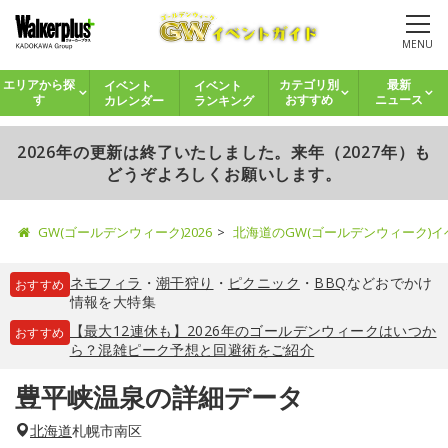
MENU
イベント
イベント
エリアから探
カテゴリ別
最新
カレンダー
ランキング
す
おすすめ
ニュース
2026年の更新は終了いたしました。来年（2027年）も
どうぞよろしくお願いします。
GW(ゴールデンウィーク)2026
北海道のGW(ゴールデンウィーク)
ネモフィラ
・
潮干狩り
・
ピクニック
・
BBQ
などおでかけ
おすすめ
情報を大特集
【最大12連休も】2026年のゴールデンウィークはいつか
おすすめ
ら？混雑ピーク予想と回避術をご紹介
豊平峡温泉の詳細データ
北海道
札幌市南区