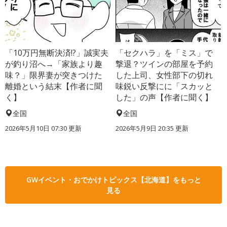
「10万円無断決済!?」誠実夫
「セクハラ」を「ミス」で
が釣り沼へ→「家族より趣
撃退？ツインの部屋を予約
味？」限界妻が突きつけた
した上司、女性部下の切れ
離婚という結末【作者に聞
味鋭い反撃にに「スカッと
く】
した」の声【作者に聞く】
全国
全国
2026年5月10日 07:30 更新
2026年5月9日 20:35 更新
GWイベント・おでかけトピックス【北海道】をもっと
見る