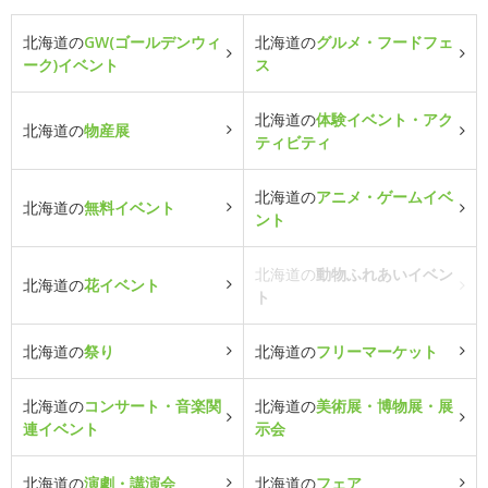
北海道の
GW(ゴールデンウィ
北海道の
グルメ・フードフェ
ーク)イベント
ス
北海道の
体験イベント・アク
北海道の
物産展
ティビティ
北海道の
アニメ・ゲームイベ
北海道の
無料イベント
ント
北海道の
動物ふれあいイベン
北海道の
花イベント
ト
北海道の
祭り
北海道の
フリーマーケット
北海道の
コンサート・音楽関
北海道の
美術展・博物展・展
連イベント
示会
北海道の
演劇・講演会
北海道の
フェア