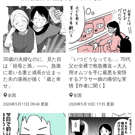
30歳の夫婦なのに、見た目
「いつどうなっても…」70代
は「祖母と孫」――。急激
父が全裸で救急搬送→大人
に老いる妻と成長が止まっ
用オムツを手に最悪を覚悟
た夫の漫画が描く「歳と幸
するアラサー娘の痛切な実
せ」
情【作者に聞く】
全国
全国
2026年5月11日 09:43 更新
2026年5月10日 17:35 更新