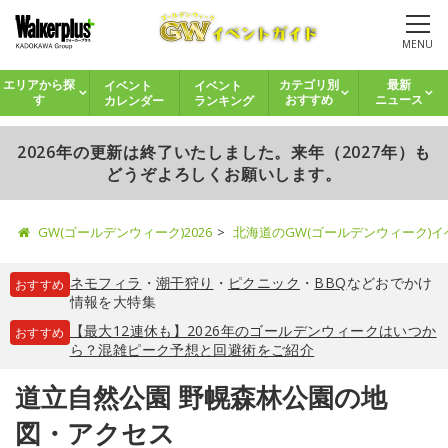
MENU
イベント
イベント
エリアから探
カテゴリ別
最新
カレンダー
ランキング
す
おすすめ
ニュース
2026年の更新は終了いたしました。来年（2027年）も
どうぞよろしくお願いします。
GW(ゴールデンウィーク)2026
北海道のGW(ゴールデンウィーク)
ネモフィラ
・
潮干狩り
・
ピクニック
・
BBQ
などおでかけ
おすすめ
情報を大特集
【最大12連休も】2026年のゴールデンウィークはいつか
おすすめ
ら？混雑ピーク予想と回避術をご紹介
道立自然公園 野幌森林公園の地
図・アクセス