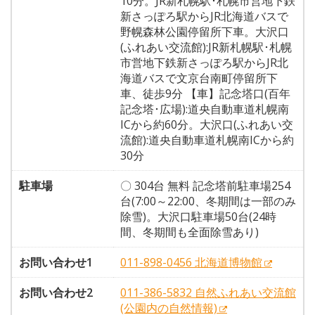
10分。JR新札幌駅･札幌市営地下鉄
新さっぽろ駅からJR北海道バスで
野幌森林公園停留所下車。大沢口
(ふれあい交流館):JR新札幌駅･札幌
市営地下鉄新さっぽろ駅からJR北
海道バスで文京台南町停留所下
車、徒歩9分 【車】記念塔口(百年
記念塔･広場):道央自動車道札幌南
ICから約60分。大沢口(ふれあい交
流館):道央自動車道札幌南ICから約
30分
駐車場
〇 304台 無料 記念塔前駐車場254
台(7:00～22:00、冬期間は一部のみ
除雪)。大沢口駐車場50台(24時
間、冬期間も全面除雪あり)
お問い合わせ1
011-898-0456 北海道博物館
お問い合わせ2
011-386-5832 自然ふれあい交流館
(公園内の自然情報)