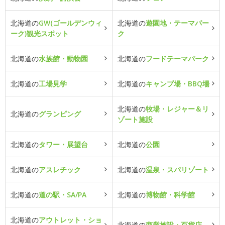
北海道の
GW(ゴールデンウィ
北海道の
遊園地・テーマパー
ーク)観光スポット
ク
北海道の
水族館・動物園
北海道の
フードテーマパーク
北海道の
工場見学
北海道の
キャンプ場・BBQ場
北海道の
牧場・レジャー＆リ
北海道の
グランピング
ゾート施設
北海道の
タワー・展望台
北海道の
公園
北海道の
アスレチック
北海道の
温泉・スパリゾート
北海道の
道の駅・SA/PA
北海道の
博物館・科学館
北海道の
アウトレット・ショ
北海道の
商業施設・百貨店