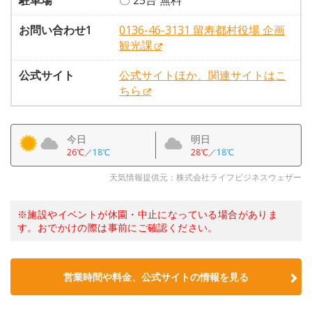
駐車場
〇 25台 無料
お問い合わせ1
0136-46-3131 留寿都村役場 企画
観光課
公式サイト
公式サイトほか、関連サイトはこ
ちら
今日
明日
26℃
／
18℃
28℃
／
18℃
天気情報提供元：株式会社ライフビジネスウェザー
※施設やイベントが休園・中止になっている場合がありま
す。おでかけの際は事前にご確認ください。
営業時間や料金、公式サイトの情報を見る