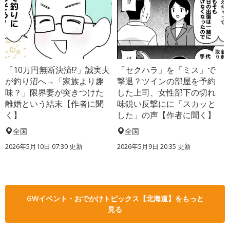
「10万円無断決済!?」誠実夫
「セクハラ」を「ミス」で
が釣り沼へ→「家族より趣
撃退？ツインの部屋を予約
味？」限界妻が突きつけた
した上司、女性部下の切れ
離婚という結末【作者に聞
味鋭い反撃にに「スカッと
く】
した」の声【作者に聞く】
全国
全国
2026年5月10日 07:30 更新
2026年5月9日 20:35 更新
GWイベント・おでかけトピックス【北海道】をもっと
見る