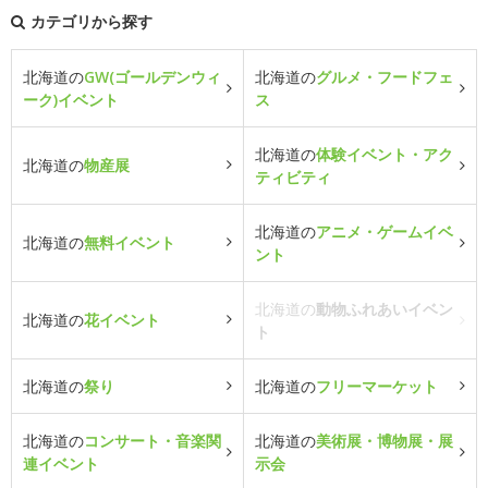
カテゴリから探す
北海道の
GW(ゴールデンウィ
北海道の
グルメ・フードフェ
ーク)イベント
ス
北海道の
体験イベント・アク
北海道の
物産展
ティビティ
北海道の
アニメ・ゲームイベ
北海道の
無料イベント
ント
北海道の
動物ふれあいイベン
北海道の
花イベント
ト
北海道の
祭り
北海道の
フリーマーケット
北海道の
コンサート・音楽関
北海道の
美術展・博物展・展
連イベント
示会