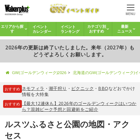
MENU
イベント
イベント
エリアから探
カテゴリ別
最新
カレンダー
ランキング
す
おすすめ
ニュース
2026年の更新は終了いたしました。来年（2027年）も
どうぞよろしくお願いします。
GW(ゴールデンウィーク)2026
北海道のGW(ゴールデンウィーク)
ネモフィラ
・
潮干狩り
・
ピクニック
・
BBQ
などおでかけ
おすすめ
情報を大特集
【最大12連休も】2026年のゴールデンウィークはいつか
おすすめ
ら？混雑ピーク予想と回避術をご紹介
ルスツふるさと公園の地図・アク
セス