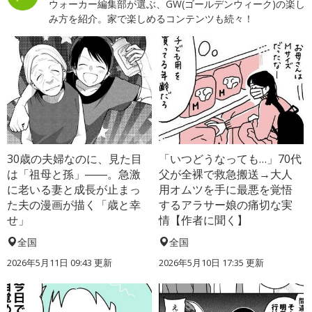
ウォーカー編集部が選ぶ、GW(ゴールデンウィーク)の楽し
み方を紹介。家で楽しめるコンテンツも続々！
30歳の夫婦なのに、見た目
「いつどうなっても…」70代
は「祖母と孫」――。急激
父が全裸で救急搬送→大人
に老いる妻と成長が止まっ
用オムツを手に最悪を覚悟
た夫の漫画が描く「歳と幸
するアラサー娘の痛切な実
せ」
情【作者に聞く】
全国
全国
2026年5月11日 09:43 更新
2026年5月10日 17:35 更新