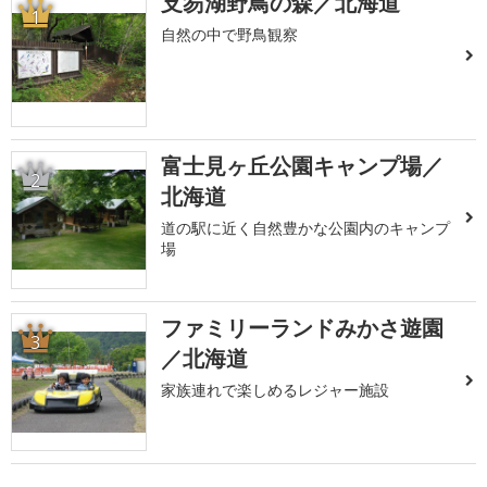
支笏湖野鳥の森／北海道
1
自然の中で野鳥観察
富士見ヶ丘公園キャンプ場／
2
北海道
道の駅に近く自然豊かな公園内のキャンプ
場
ファミリーランドみかさ遊園
3
／北海道
家族連れで楽しめるレジャー施設