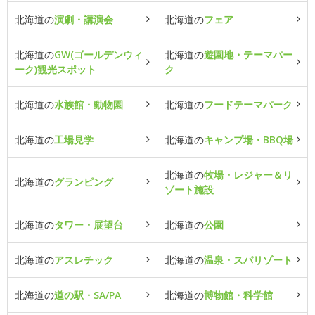
北海道の
演劇・講演会
北海道の
フェア
北海道の
GW(ゴールデンウィ
北海道の
遊園地・テーマパー
ーク)観光スポット
ク
北海道の
水族館・動物園
北海道の
フードテーマパーク
北海道の
工場見学
北海道の
キャンプ場・BBQ場
北海道の
牧場・レジャー＆リ
北海道の
グランピング
ゾート施設
北海道の
タワー・展望台
北海道の
公園
北海道の
アスレチック
北海道の
温泉・スパリゾート
北海道の
道の駅・SA/PA
北海道の
博物館・科学館