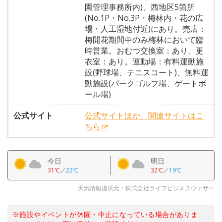
園管理事務所内)、西地区5箇所
(No.1P・No.3P・梅林内・花の広
場・人工湿地付近)にあり。売店：
梅開花期間中のみ梅林において臨
時営業。おむつ交換室：あり。更
衣室：あり。運動場：有料運動施
設(野球場、テニスコート)、無料運
動施設(パークゴルフ場、ゲートボ
ール場)
公式サイト
公式サイトほか、関連サイトはこ
ちら
今日
明日
31℃
／
22℃
32℃
／
19℃
天気情報提供元：株式会社ライフビジネスウェザー
※施設やイベントが休園・中止になっている場合がありま