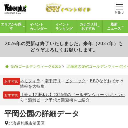
MENU
イベント
イベント
エリアから探
カテゴリ別
最新
カレンダー
ランキング
す
おすすめ
ニュース
2026年の更新は終了いたしました。来年（2027年）も
どうぞよろしくお願いします。
GW(ゴールデンウィーク)2026
北海道のGW(ゴールデンウィーク)
ネモフィラ
・
潮干狩り
・
ピクニック
・
BBQ
などおでかけ
おすすめ
情報を大特集
【最大12連休も】2026年のゴールデンウィークはいつか
おすすめ
ら？混雑ピーク予想と回避術をご紹介
平岡公園の詳細データ
北海道
札幌市清田区