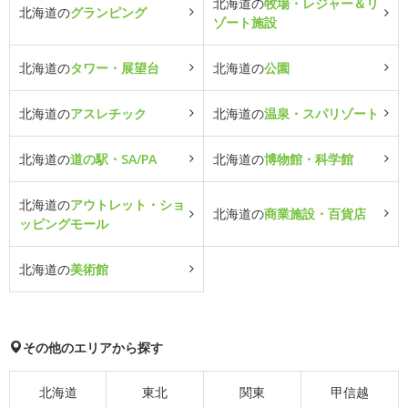
北海道の
牧場・レジャー＆リ
北海道の
グランピング
ゾート施設
北海道の
タワー・展望台
北海道の
公園
北海道の
アスレチック
北海道の
温泉・スパリゾート
北海道の
道の駅・SA/PA
北海道の
博物館・科学館
北海道の
アウトレット・ショ
北海道の
商業施設・百貨店
ッピングモール
北海道の
美術館
その他のエリアから探す
北海道
東北
関東
甲信越