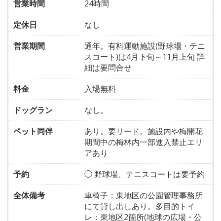
営業時間
24時間
定休日
なし
営業期間
通年。有料運動施設(野球場・テニ
スコート)は4月下旬～11月上旬 詳
細は要問合せ
料金
入場無料
ドッグラン
なし。
ペット同伴
あり。要リード。施設内や梅開花
期間中の梅林内一部進入禁止エリ
アあり
予約
◯ 野球場、テニスコートは要予約
全体備考
車椅子：東地区の公園管理事務所
にて貸し出しあり。多目的トイ
レ：東地区2箇所(地球の広場・公