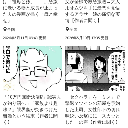
は「祖母と孫」――。急激
父が全裸で救急搬送→大人
に老いる妻と成長が止まっ
用オムツを手に最悪を覚悟
た夫の漫画が描く「歳と幸
するアラサー娘の痛切な実
せ」
情【作者に聞く】
全国
全国
2026年5月11日 09:43 更新
2026年5月10日 17:35 更新
「10万円無断決済!?」誠実夫
「セクハラ」を「ミス」で
が釣り沼へ→「家族より趣
撃退？ツインの部屋を予約
味？」限界妻が突きつけた
した上司、女性部下の切れ
離婚という結末【作者に聞
味鋭い反撃にに「スカッと
く】
した」の声【作者に聞く】