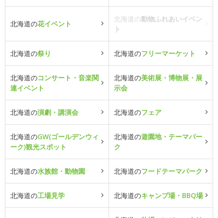
北海道の
動物ふれあいイベン
北海道の
花イベント
ト
北海道の
祭り
北海道の
フリーマーケット
北海道の
コンサート・音楽関
北海道の
美術展・博物展・展
連イベント
示会
北海道の
演劇・講演会
北海道の
フェア
北海道の
GW(ゴールデンウィ
北海道の
遊園地・テーマパー
ーク)観光スポット
ク
北海道の
水族館・動物園
北海道の
フードテーマパーク
北海道の
工場見学
北海道の
キャンプ場・BBQ場