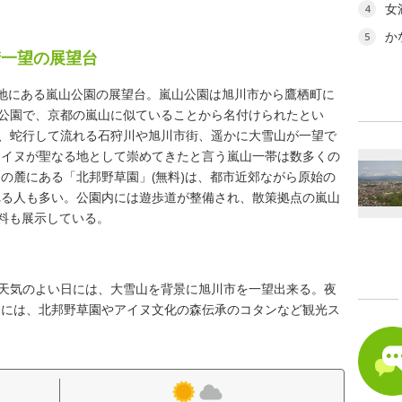
女
4
か
5
街一望の展望台
地にある嵐山公園の展望台。嵐山公園は旭川市から鷹栖町に
致公園で、京都の嵐山に似ていることから名付けられたとい
し、蛇行して流れる石狩川や旭川市街、遥かに大雪山が一望で
アイヌが聖なる地として崇めてきたと言う嵐山一帯は数多くの
の麓にある「北邦野草園」(無料)は、都市近郊ながら原始の
れる人も多い。公園内には遊歩道が整備され、散策拠点の嵐山
資料も展示している。
、天気のよい日には、大雪山を背景に旭川市を一望出来る。夜
内には、北邦野草園やアイヌ文化の森伝承のコタンなど観光ス