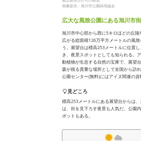
嵐山展望台からの眺望
画像提供：旭川市公園緑地協会
広大な風致公園にある旭川市
旭川市中心部から西に5キロほどの丘陵
広がる総面積126万平方メートルの風
う。展望台は標高253メートルに位置
き、夜景スポットとしても知られる。
動植物が生息する自然の宝庫で、展望台
森が残る貴重な場所として全国から訪
公園センター(無料)にはアイヌ関連の
見どころ
標高253メートルにある展望台からは
は、街を見下ろす夜景も人気だ。公園
ポットもある。