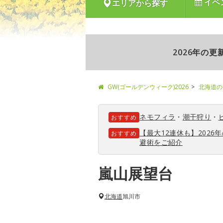
イベ
エリアから探す
2026年の
GW(ゴールデンウィーク)2026
北海道の
ネモフィラ
・
潮干狩り
・
おすすめ
【最大12連休も】202
おすすめ
避術をご紹介
嵐山展望台
北海道
旭川市