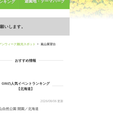
遊園地・テーマパーク
ンキング
お願いします。
デンウィーク)観光スポット
嵐山展望台
おすすめ情報
GWの人気イベントランキング
【北海道】
2026/08/06 更新
山自然公園 開園／北海道