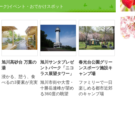
ーク)イベント・おでかけスポット
旭川高砂台 万葉の
旭川サンタプレゼ
春光台公園グリー
湯
ントパーク「ニコ
ンスポーツ施設キ
ラス展望タワー」
ャンプ場
浸かる、憩う、食
べるの3要素が充実
旭川市街や大雪・
ファミリーで一日
十勝岳連峰が望め
楽しめる都市近郊
る360度の眺望
のキャンプ場