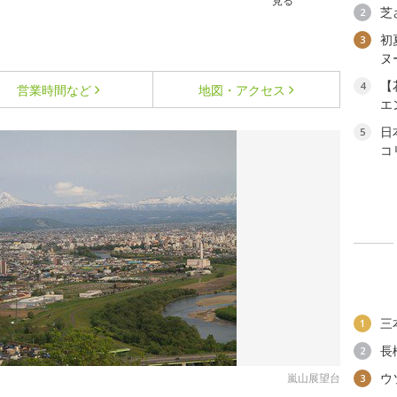
見る
芝
2
初
3
ヌ
【
4
営業時間など
地図・アクセス
エ
日
5
コ
三
1
長
2
ウ
嵐山展望台
3