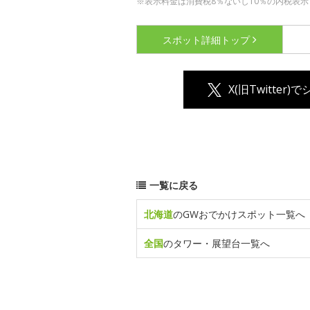
※表示料金は消費税8％ないし10％の内税表示
スポット詳細
トップ
X(旧Twitter)
一覧に戻る
北海道
のGWおでかけスポット一覧へ
全国
のタワー・展望台一覧へ