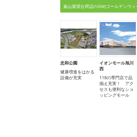
嵐山展望台周辺のGW(ゴールデンウィ
忠和公園
イオンモール旭川
西
健康増進をはかる
設備が充実
118の専門店で品
揃え充実！ アク
セスも便利なショ
ッピングモール