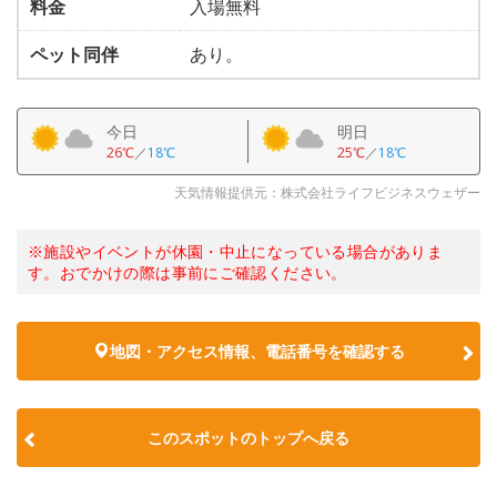
料金
入場無料
ペット同伴
あり。
今日
明日
26℃
／
18℃
25℃
／
18℃
天気情報提供元：株式会社ライフビジネスウェザー
※施設やイベントが休園・中止になっている場合がありま
す。おでかけの際は事前にご確認ください。
地図・アクセス情報、電話番号を確認する
このスポットのトップへ戻る