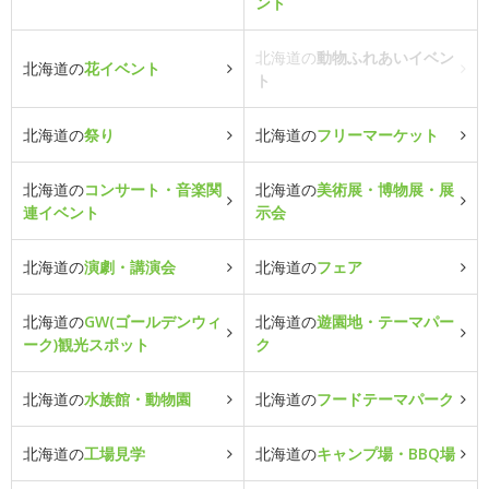
ント
北海道の
動物ふれあいイベン
北海道の
花イベント
ト
北海道の
祭り
北海道の
フリーマーケット
北海道の
コンサート・音楽関
北海道の
美術展・博物展・展
連イベント
示会
北海道の
演劇・講演会
北海道の
フェア
北海道の
GW(ゴールデンウィ
北海道の
遊園地・テーマパー
ーク)観光スポット
ク
北海道の
水族館・動物園
北海道の
フードテーマパーク
北海道の
工場見学
北海道の
キャンプ場・BBQ場