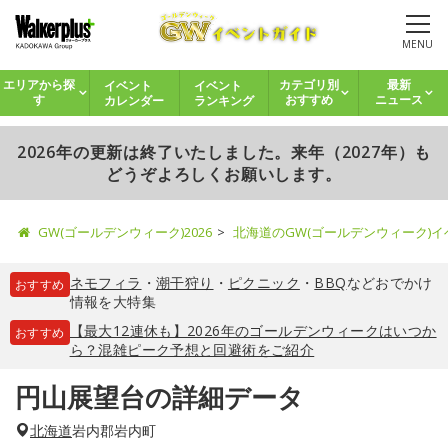
MENU
イベント
イベント
エリアから探
カテゴリ別
最新
カレンダー
ランキング
す
おすすめ
ニュース
2026年の更新は終了いたしました。来年（2027年）も
どうぞよろしくお願いします。
GW(ゴールデンウィーク)2026
北海道のGW(ゴールデンウィーク)
ネモフィラ
・
潮干狩り
・
ピクニック
・
BBQ
などおでかけ
おすすめ
情報を大特集
【最大12連休も】2026年のゴールデンウィークはいつか
おすすめ
ら？混雑ピーク予想と回避術をご紹介
円山展望台の詳細データ
北海道
岩内郡岩内町