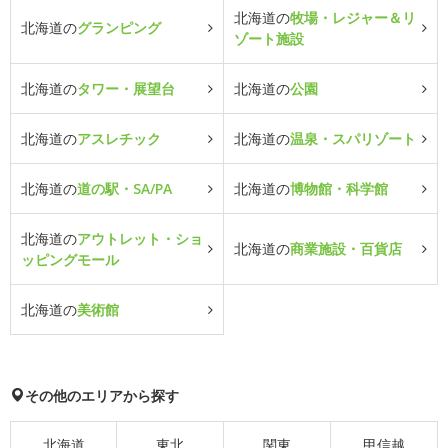
北海道の
牧場・レジャー＆リ
北海道の
グランピング
ゾート施設
北海道の
タワー・展望台
北海道の
公園
北海道の
アスレチック
北海道の
温泉・スパリゾート
北海道の
道の駅・SA/PA
北海道の
博物館・科学館
北海道の
アウトレット・ショ
北海道の
商業施設・百貨店
ッピングモール
北海道の
美術館
その他のエリアから探す
北海道
東北
関東
甲信越