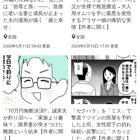
は「祖母と孫」――。急激
父が全裸で救急搬送→大人
に老いる妻と成長が止まっ
用オムツを手に最悪を覚悟
た夫の漫画が描く「歳と幸
するアラサー娘の痛切な実
せ」
情【作者に聞く】
全国
全国
2026年5月11日 09:43 更新
2026年5月10日 17:35 更新
「10万円無断決済!?」誠実夫
「セクハラ」を「ミス」で
が釣り沼へ→「家族より趣
撃退？ツインの部屋を予約
味？」限界妻が突きつけた
した上司、女性部下の切れ
離婚という結末【作者に聞
味鋭い反撃にに「スカッと
く】
した」の声【作者に聞く】