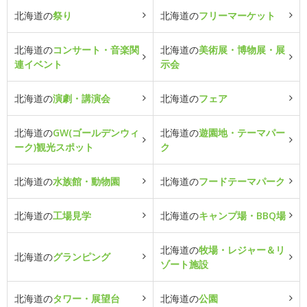
北海道の
祭り
北海道の
フリーマーケット
北海道の
コンサート・音楽関
北海道の
美術展・博物展・展
連イベント
示会
北海道の
演劇・講演会
北海道の
フェア
北海道の
GW(ゴールデンウィ
北海道の
遊園地・テーマパー
ーク)観光スポット
ク
北海道の
水族館・動物園
北海道の
フードテーマパーク
北海道の
工場見学
北海道の
キャンプ場・BBQ場
北海道の
牧場・レジャー＆リ
北海道の
グランピング
ゾート施設
北海道の
タワー・展望台
北海道の
公園