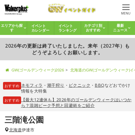
MENU
イベント
イベント
エリアから探
カテゴリ別
最新
カレンダー
ランキング
す
おすすめ
ニュース
2026年の更新は終了いたしました。来年（2027年）も
どうぞよろしくお願いします。
GW(ゴールデンウィーク)2026
北海道のGW(ゴールデンウィーク)
ネモフィラ
・
潮干狩り
・
ピクニック
・
BBQ
などおでかけ
おすすめ
情報を大特集
【最大12連休も】2026年のゴールデンウィークはいつか
おすすめ
ら？混雑ピーク予想と回避術をご紹介
三階滝公園
北海道
伊達市