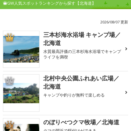
GW人気スポットランキングから探す【北海道】
2026/08/07 更新
三本杉海水浴場 キャンプ場／
1
北海道
水質最高評価の三本杉海水浴場でキャンプ
ライフを満喫
北村中央公園ふれあい広場／
2
北海道
キャンプや釣りが無料で楽しめる
のぼりべつクマ牧場／北海道
3
クマの間近で餌付けができる