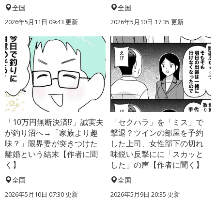
全国
全国
2026年5月11日 09:43 更新
2026年5月10日 17:35 更新
「10万円無断決済!?」誠実夫
「セクハラ」を「ミス」で
が釣り沼へ→「家族より趣
撃退？ツインの部屋を予約
味？」限界妻が突きつけた
した上司、女性部下の切れ
離婚という結末【作者に聞
味鋭い反撃にに「スカッと
く】
した」の声【作者に聞く】
全国
全国
2026年5月10日 07:30 更新
2026年5月9日 20:35 更新