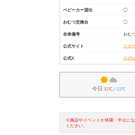
ベビーカー貸出
◯
おむつ交換台
◯
全体備考
おむ
公式サイト
公式
公式X
公式
今日
32℃
／
22℃
※施設やイベントが休園・中止に
ください。