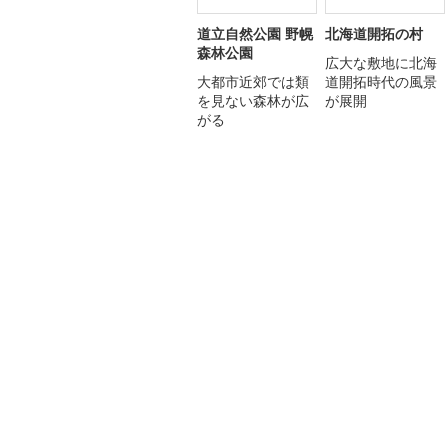
道立自然公園 野幌
北海道開拓の村
森林公園
広大な敷地に北海
大都市近郊では類
道開拓時代の風景
を見ない森林が広
が展開
がる