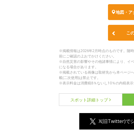
地図・ア
こ
※掲載情報は2026年2月時点のものです。
前にご確認の上おでかけください。
※自然災害の影響やその他諸事情により、イ
になる場合があります。
※掲載されている画像は取材先から本ページ
載(二次使用)は禁止です。
※表示料金は消費税8％ないし10％の内税表示
スポット詳細
トップ
X(旧Twitter)