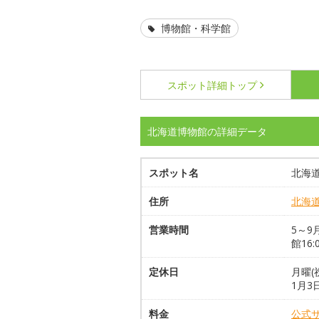
博物館・科学館
スポット詳細
トップ
北海道博物館の詳細データ
スポット名
北海
住所
北海
営業時間
5～9月
館16:
定休日
月曜(
1月3
料金
公式