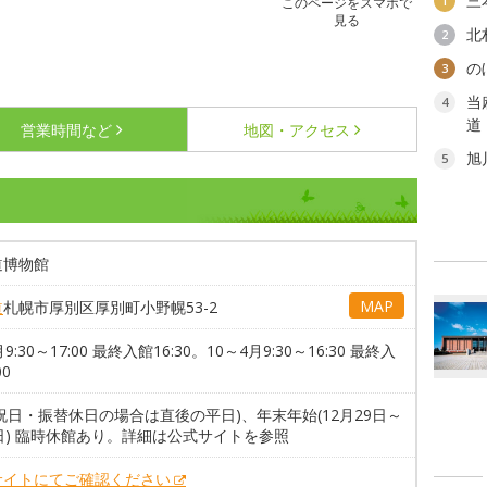
三
1
このページをスマホで
見る
北
2
の
3
当
4
道
営業時間など
地図・アクセス
旭
5
道博物館
MAP
道
札幌市厚別区厚別町小野幌53-2
9:30～17:00 最終入館16:30。10～4月9:30～16:30 最終入
00
祝日・振替休日の場合は直後の平日)、年末年始(12月29日～
日) 臨時休館あり。詳細は公式サイトを参照
サイトにてご確認ください