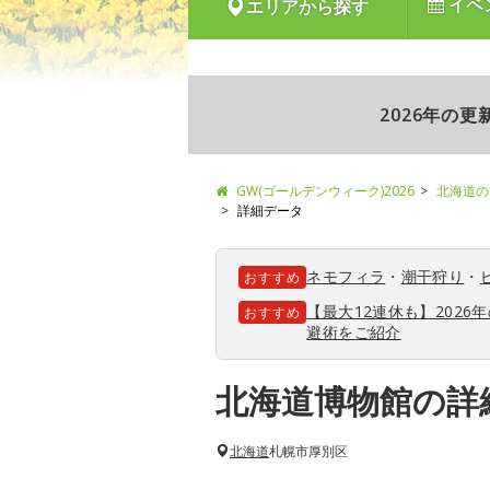
イベ
エリアから探す
2026年の
GW(ゴールデンウィーク)2026
北海道の
詳細データ
ネモフィラ
・
潮干狩り
・
おすすめ
【最大12連休も】202
おすすめ
避術をご紹介
北海道博物館の詳
北海道
札幌市厚別区