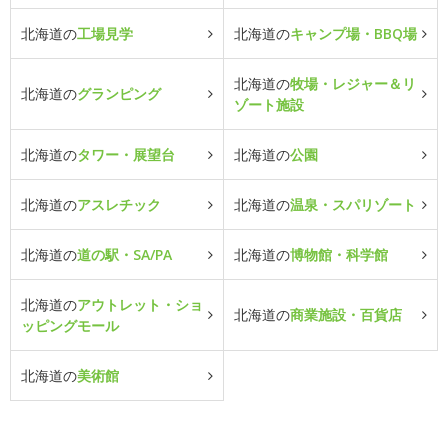
北海道の
工場見学
北海道の
キャンプ場・BBQ場
北海道の
牧場・レジャー＆リ
北海道の
グランピング
ゾート施設
北海道の
タワー・展望台
北海道の
公園
北海道の
アスレチック
北海道の
温泉・スパリゾート
北海道の
道の駅・SA/PA
北海道の
博物館・科学館
北海道の
アウトレット・ショ
北海道の
商業施設・百貨店
ッピングモール
北海道の
美術館