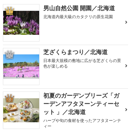
男山自然公園 開園／北海道
1
北海道内最大級のカタクリの原生花園
芝ざくらまつり／北海道
2
日本最大規模の敷地に広がる芝ざくらの景
色が楽しめる
初夏のガーデンブリーズ「ガ
3
ーデンアフタヌーンティーセ
ット 」／北海道
ハーブや旬の食材を使ったアフタヌーンテ
ィー