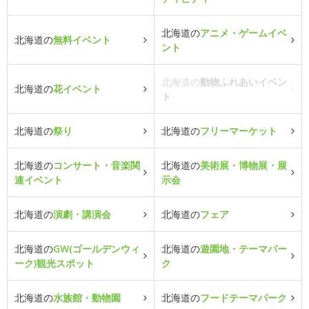
北海道の
アニメ・ゲームイベ
北海道の
無料イベント
ント
北海道の
動物ふれあいイベン
北海道の
花イベント
ト
北海道の
祭り
北海道の
フリーマーケット
北海道の
コンサート・音楽関
北海道の
美術展・博物展・展
連イベント
示会
北海道の
演劇・講演会
北海道の
フェア
北海道の
GW(ゴールデンウィ
北海道の
遊園地・テーマパー
ーク)観光スポット
ク
北海道の
水族館・動物園
北海道の
フードテーマパーク