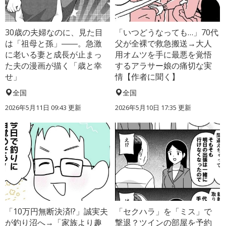
30歳の夫婦なのに、見た目
「いつどうなっても…」70代
は「祖母と孫」――。急激
父が全裸で救急搬送→大人
に老いる妻と成長が止まっ
用オムツを手に最悪を覚悟
た夫の漫画が描く「歳と幸
するアラサー娘の痛切な実
せ」
情【作者に聞く】
全国
全国
2026年5月11日 09:43 更新
2026年5月10日 17:35 更新
「10万円無断決済!?」誠実夫
「セクハラ」を「ミス」で
が釣り沼へ→「家族より趣
撃退？ツインの部屋を予約