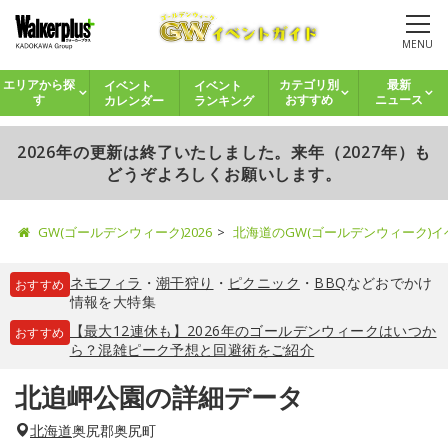
MENU
イベント
イベント
エリアから探
カテゴリ別
最新
カレンダー
ランキング
す
おすすめ
ニュース
2026年の更新は終了いたしました。来年（2027年）も
どうぞよろしくお願いします。
GW(ゴールデンウィーク)2026
北海道のGW(ゴールデンウィーク)
ネモフィラ
・
潮干狩り
・
ピクニック
・
BBQ
などおでかけ
おすすめ
情報を大特集
【最大12連休も】2026年のゴールデンウィークはいつか
おすすめ
ら？混雑ピーク予想と回避術をご紹介
北追岬公園の詳細データ
北海道
奥尻郡奥尻町