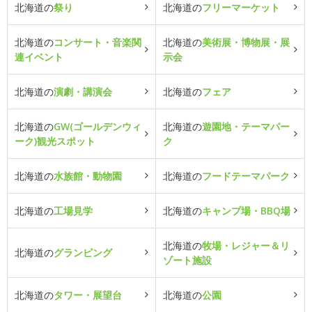
北海道の
祭り
北海道の
フリーマーケット
北海道の
コンサート・音楽関
北海道の
美術展・博物展・展
連イベント
示会
北海道の
演劇・講演会
北海道の
フェア
北海道の
GW(ゴールデンウィ
北海道の
遊園地・テーマパー
ーク)観光スポット
ク
北海道の
水族館・動物園
北海道の
フードテーマパーク
北海道の
工場見学
北海道の
キャンプ場・BBQ場
北海道の
牧場・レジャー＆リ
北海道の
グランピング
ゾート施設
北海道の
タワー・展望台
北海道の
公園