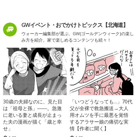
GWイベント・おでかけトピックス【北海道】
ウォーカー編集部が選ぶ、GW(ゴールデンウィーク)の楽し
み方を紹介。家で楽しめるコンテンツも続々！
30歳の夫婦なのに、見た目
「いつどうなっても…」70代
は「祖母と孫」――。急激
父が全裸で救急搬送→大人
に老いる妻と成長が止まっ
用オムツを手に最悪を覚悟
た夫の漫画が描く「歳と幸
するアラサー娘の痛切な実
せ」
情【作者に聞く】