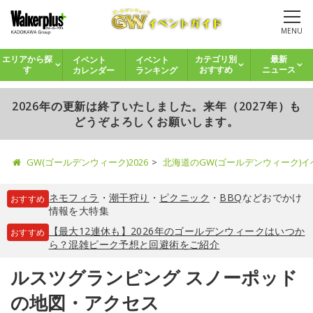
MENU
イベント
イベント
エリアから探
カテゴリ別
最新
カレンダー
ランキング
す
おすすめ
ニュース
2026年の更新は終了いたしました。来年（2027年）も
どうぞよろしくお願いします。
GW(ゴールデンウィーク)2026
北海道のGW(ゴールデンウィーク)
ネモフィラ
・
潮干狩り
・
ピクニック
・
BBQ
などおでかけ
おすすめ
情報を大特集
【最大12連休も】2026年のゴールデンウィークはいつか
おすすめ
ら？混雑ピーク予想と回避術をご紹介
ルスツグランピング スノーポッド
の地図・アクセス