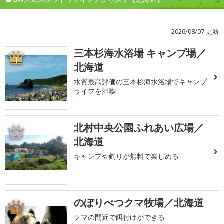
2026/08/07 更新
三本杉海水浴場 キャンプ場／
1
北海道
水質最高評価の三本杉海水浴場でキャンプ
ライフを満喫
北村中央公園ふれあい広場／
2
北海道
キャンプや釣りが無料で楽しめる
のぼりべつクマ牧場／北海道
3
クマの間近で餌付けができる