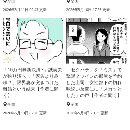
全国
全国
2026年5月11日 09:43 更新
2026年5月10日 17:35 更新
「10万円無断決済!?」誠実夫
「セクハラ」を「ミス」で
が釣り沼へ→「家族より趣
撃退？ツインの部屋を予約
味？」限界妻が突きつけた
した上司、女性部下の切れ
離婚という結末【作者に聞
味鋭い反撃にに「スカッと
く】
した」の声【作者に聞く】
全国
全国
2026年5月10日 07:30 更新
2026年5月9日 20:35 更新