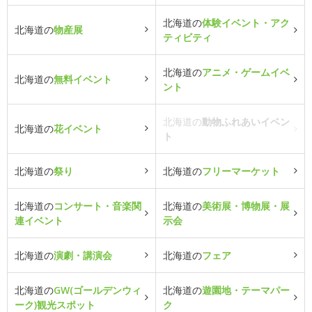
北海道の
体験イベント・アク
北海道の
物産展
ティビティ
北海道の
アニメ・ゲームイベ
北海道の
無料イベント
ント
北海道の
動物ふれあいイベン
北海道の
花イベント
ト
北海道の
祭り
北海道の
フリーマーケット
北海道の
コンサート・音楽関
北海道の
美術展・博物展・展
連イベント
示会
北海道の
演劇・講演会
北海道の
フェア
北海道の
GW(ゴールデンウィ
北海道の
遊園地・テーマパー
ーク)観光スポット
ク