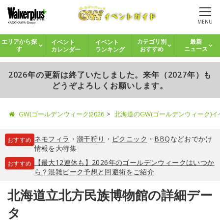
MENU
イベント
イベント
エリアから探
カテゴリ別
最新
カレンダー
ランキング
す
おすすめ
ニュース
2026年の更新は終了いたしました。来年（2027年）も
どうぞよろしくお願いします。
GW(ゴールデンウィーク)2026
北海道のGW(ゴールデンウィーク)
ネモフィラ
・
潮干狩り
・
ピクニック
・
BBQ
などおでかけ
おすすめ
情報を大特集
【最大12連休も】2026年のゴールデンウィークはいつか
おすすめ
ら？混雑ピーク予想と回避術をご紹介
北海道立北方民族博物館の詳細デー
タ