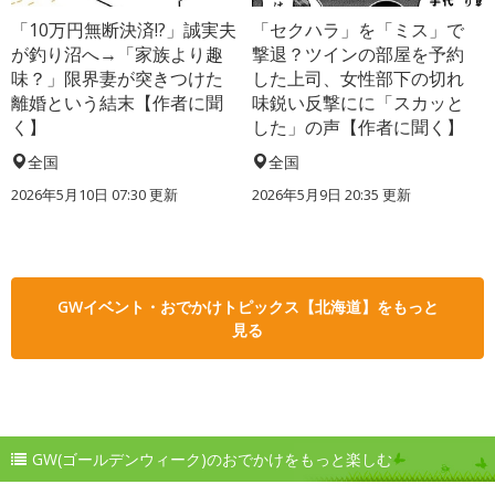
「10万円無断決済!?」誠実夫
「セクハラ」を「ミス」で
が釣り沼へ→「家族より趣
撃退？ツインの部屋を予約
味？」限界妻が突きつけた
した上司、女性部下の切れ
離婚という結末【作者に聞
味鋭い反撃にに「スカッと
く】
した」の声【作者に聞く】
全国
全国
2026年5月10日 07:30 更新
2026年5月9日 20:35 更新
GWイベント・おでかけトピックス【北海道】をもっと
見る
GW(ゴールデンウィーク)のおでかけをもっと楽しむ