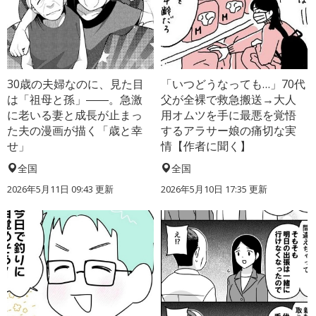
30歳の夫婦なのに、見た目
「いつどうなっても…」70代
は「祖母と孫」――。急激
父が全裸で救急搬送→大人
に老いる妻と成長が止まっ
用オムツを手に最悪を覚悟
た夫の漫画が描く「歳と幸
するアラサー娘の痛切な実
せ」
情【作者に聞く】
全国
全国
2026年5月11日 09:43 更新
2026年5月10日 17:35 更新