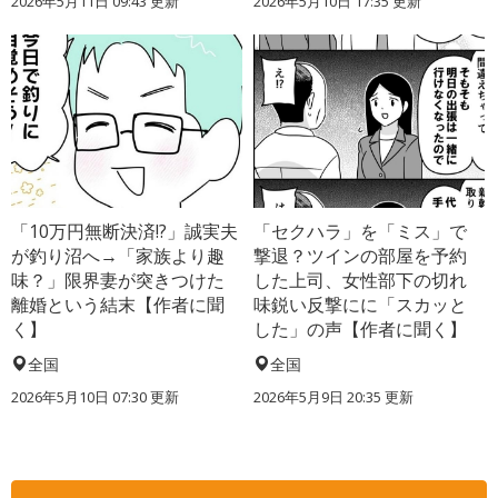
2026年5月11日 09:43 更新
2026年5月10日 17:35 更新
「10万円無断決済!?」誠実夫
「セクハラ」を「ミス」で
が釣り沼へ→「家族より趣
撃退？ツインの部屋を予約
味？」限界妻が突きつけた
した上司、女性部下の切れ
離婚という結末【作者に聞
味鋭い反撃にに「スカッと
く】
した」の声【作者に聞く】
全国
全国
2026年5月10日 07:30 更新
2026年5月9日 20:35 更新