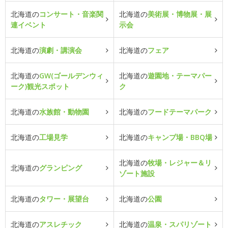
北海道の
コンサート・音楽関
北海道の
美術展・博物展・展
連イベント
示会
北海道の
演劇・講演会
北海道の
フェア
北海道の
GW(ゴールデンウィ
北海道の
遊園地・テーマパー
ーク)観光スポット
ク
北海道の
水族館・動物園
北海道の
フードテーマパーク
北海道の
工場見学
北海道の
キャンプ場・BBQ場
北海道の
牧場・レジャー＆リ
北海道の
グランピング
ゾート施設
北海道の
タワー・展望台
北海道の
公園
北海道の
アスレチック
北海道の
温泉・スパリゾート