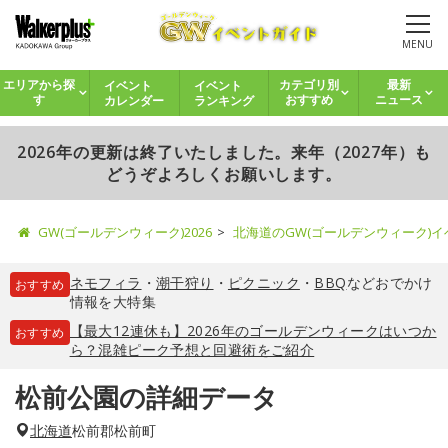
MENU
イベント
イベント
エリアから探
カテゴリ別
最新
カレンダー
ランキング
す
おすすめ
ニュース
2026年の更新は終了いたしました。来年（2027年）も
どうぞよろしくお願いします。
GW(ゴールデンウィーク)2026
北海道のGW(ゴールデンウィーク)
ネモフィラ
・
潮干狩り
・
ピクニック
・
BBQ
などおでかけ
おすすめ
情報を大特集
【最大12連休も】2026年のゴールデンウィークはいつか
おすすめ
ら？混雑ピーク予想と回避術をご紹介
松前公園の詳細データ
北海道
松前郡松前町