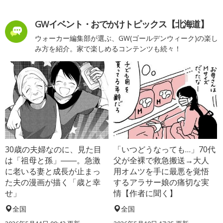
GWイベント・おでかけトピックス【北海道】
ウォーカー編集部が選ぶ、GW(ゴールデンウィーク)の楽し
み方を紹介。家で楽しめるコンテンツも続々！
30歳の夫婦なのに、見た目
「いつどうなっても…」70代
は「祖母と孫」――。急激
父が全裸で救急搬送→大人
に老いる妻と成長が止まっ
用オムツを手に最悪を覚悟
た夫の漫画が描く「歳と幸
するアラサー娘の痛切な実
せ」
情【作者に聞く】
全国
全国