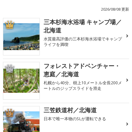
2026/08/08 更新
三本杉海水浴場 キャンプ場／
1
北海道
水質最高評価の三本杉海水浴場でキャンプ
ライフを満喫
フォレストアドベンチャー・
2
恵庭／北海道
札幌から40分、樹上10メートル全長200メ
ートルのジップスライドを滑走
三笠鉄道村／北海道
3
日本で唯一本物のSLが運転できる