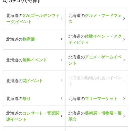
カテゴリから探す
北海道の
GW(ゴールデンウィ
北海道の
グルメ・フードフェ
ーク)イベント
ス
北海道の
体験イベント・アク
北海道の
物産展
ティビティ
北海道の
アニメ・ゲームイベ
北海道の
無料イベント
ント
北海道の
動物ふれあいイベン
北海道の
花イベント
ト
北海道の
祭り
北海道の
フリーマーケット
北海道の
コンサート・音楽関
北海道の
美術展・博物展・展
連イベント
示会