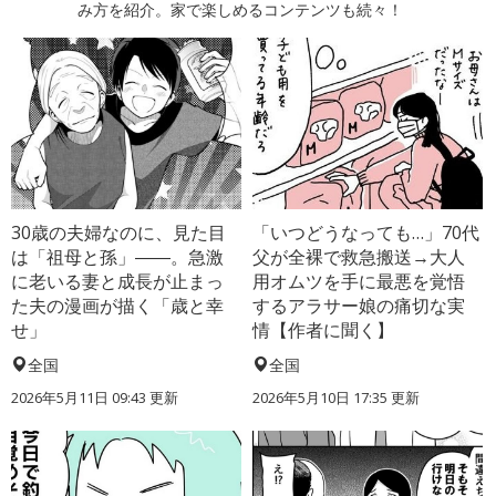
み方を紹介。家で楽しめるコンテンツも続々！
30歳の夫婦なのに、見た目
「いつどうなっても…」70代
は「祖母と孫」――。急激
父が全裸で救急搬送→大人
に老いる妻と成長が止まっ
用オムツを手に最悪を覚悟
た夫の漫画が描く「歳と幸
するアラサー娘の痛切な実
せ」
情【作者に聞く】
全国
全国
2026年5月11日 09:43 更新
2026年5月10日 17:35 更新