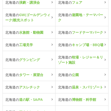
北海道の
演劇・講演会
北海道の
フェア
北海道の
GW(ゴールデンウィ
北海道の
遊園地・テーマパー
ーク)観光スポット
ク
北海道の
水族館・動物園
北海道の
フードテーマパーク
北海道の
工場見学
北海道の
キャンプ場・BBQ場
北海道の
牧場・レジャー＆リ
北海道の
グランピング
ゾート施設
北海道の
タワー・展望台
北海道の
公園
北海道の
アスレチック
北海道の
温泉・スパリゾート
北海道の
道の駅・SA/PA
北海道の
博物館・科学館