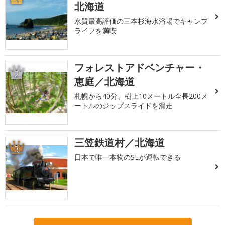
北海道
水質最高評価の三本杉海水浴場でキャンプ
ライフを満喫
フォレストアドベンチャー・
2
恵庭／北海道
札幌から40分、樹上10メートル全長200メ
ートルのジップスライドを滑走
三笠鉄道村／北海道
3
日本で唯一本物のSLが運転できる