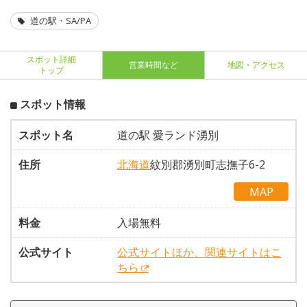
道の駅・SA/PA
スポット詳細
営業時間など
地図・アクセス
トップ
スポット情報
スポット名
道の駅 愛ランド湧別
住所
北海道
紋別郡湧別町志撫子6-2
MAP
料金
入場無料
公式サイト
公式サイトほか、関連サイトはこ
ちら