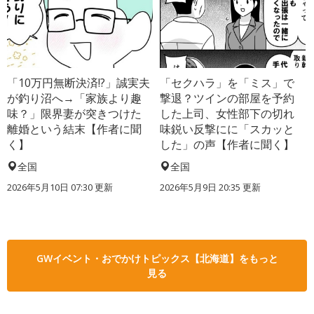
「10万円無断決済!?」誠実夫
「セクハラ」を「ミス」で
が釣り沼へ→「家族より趣
撃退？ツインの部屋を予約
味？」限界妻が突きつけた
した上司、女性部下の切れ
離婚という結末【作者に聞
味鋭い反撃にに「スカッと
く】
した」の声【作者に聞く】
全国
全国
2026年5月10日 07:30 更新
2026年5月9日 20:35 更新
GWイベント・おでかけトピックス【北海道】をもっと
見る