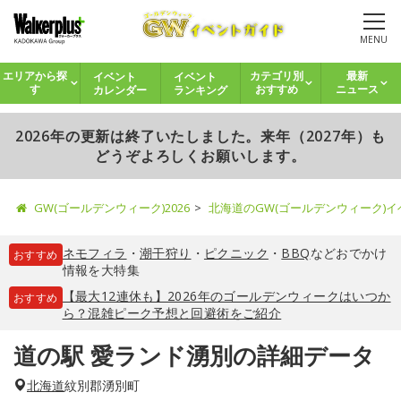
MENU
イベント
イベント
エリアから探
カテゴリ別
最新
カレンダー
ランキング
す
おすすめ
ニュース
2026年の更新は終了いたしました。来年（2027年）も
どうぞよろしくお願いします。
GW(ゴールデンウィーク)2026
北海道のGW(ゴールデンウィーク)
ネモフィラ
・
潮干狩り
・
ピクニック
・
BBQ
などおでかけ
おすすめ
情報を大特集
【最大12連休も】2026年のゴールデンウィークはいつか
おすすめ
ら？混雑ピーク予想と回避術をご紹介
道の駅 愛ランド湧別の詳細データ
北海道
紋別郡湧別町